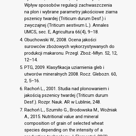
Wpływ sposobów regulacji zachwaszczenia
na plon i wybrane parametry jakościowe ziarna
pszenicy twardej (Triticum durum Desf.) i
zwyczajnej (Triticum aestivum L.). Annales
UMCS, sec. E, Agricultura 66(4), 9–18.
Obuchowski W., 2008. Ocena jakości
surowców zbożowych wykorzystywanych do
produkcji makaronu. Przegl. Zboż.-Młyn. 52, 12,
12–14.
PTG, 2009. Klasyfikacja uziarnienia gleb i
utworów mineralnych 2008. Rocz. Glebozn. 60,
2, 5–16.
Rachoń L., 2001. Studia nad plonowaniem i
jakością pszenicy twardej (Triticum durum
Desf.). Rozpr. Nauk. AR w Lublinie, 248.
Rachoń L., Szumiło G., Brodowska M., Woźniak
A., 2015. Nutritional value and mineral
composition of grain of selected wheat
species depending on the intensity of a