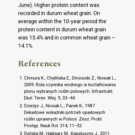
June). Higher protein content was
recorded in durum wheat grain. On
average within the 10-year period the
protein content in durum wheat grain
was 15.4% and in common wheat grain –
14.1%.
References
Chmura K., Chylińska E., Dmowski Z., Nowak L.,
2009. Rola czynnika wodnego w kształtowaniu
plonu wybranych roślin polowych. Infrastrukt.
Ekol. Teren. Wiej. 9, 33–44.
Dzieżyc J., Nowak L., Panek K., 1987.
Dekadowe wskaźniki potrzeb opadowych
roślin uprawnych w Polsce. Zesz. Probl.
Postęp. Nauk Rol. 314, 11–32.
Dyńska M., Haliniarz M., Kapeluszny J., 2011.