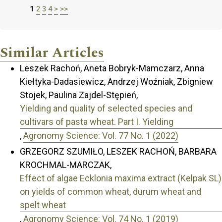
1
2
3
4
>
>>
Similar Articles
Leszek Rachoń, Aneta Bobryk-Mamczarz, Anna
Kiełtyka-Dadasiewicz, Andrzej Woźniak, Zbigniew
Stojek, Paulina Zajdel-Stępień,
Yielding and quality of selected species and
cultivars of pasta wheat. Part I. Yielding
,
Agronomy Science: Vol. 77 No. 1 (2022)
GRZEGORZ SZUMIŁO, LESZEK RACHOŃ, BARBARA
KROCHMAL-MARCZAK,
Effect of algae Ecklonia maxima extract (Kelpak SL)
on yields of common wheat, durum wheat and
spelt wheat
,
Agronomy Science: Vol. 74 No. 1 (2019)