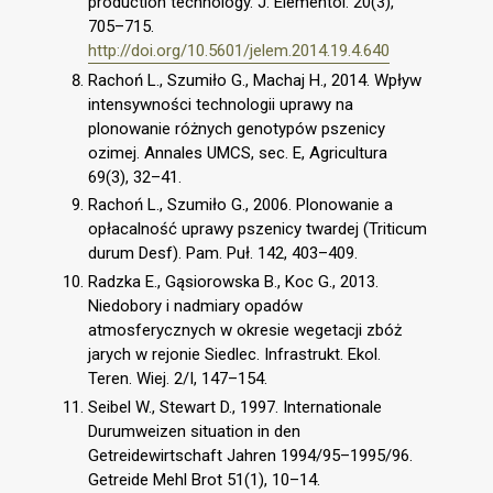
production technology. J. Elementol. 20(3),
705–715.
http://doi.org/10.5601/jelem.2014.19.4.640
Rachoń L., Szumiło G., Machaj H., 2014. Wpływ
intensywności technologii uprawy na
plonowanie różnych genotypów pszenicy
ozimej. Annales UMCS, sec. E, Agricultura
69(3), 32–41.
Rachoń L., Szumiło G., 2006. Plonowanie a
opłacalność uprawy pszenicy twardej (Triticum
durum Desf). Pam. Puł. 142, 403–409.
Radzka E., Gąsiorowska B., Koc G., 2013.
Niedobory i nadmiary opadów
atmosferycznych w okresie wegetacji zbóż
jarych w rejonie Siedlec. Infrastrukt. Ekol.
Teren. Wiej. 2/I, 147–154.
Seibel W., Stewart D., 1997. Internationale
Durumweizen situation in den
Getreidewirtschaft Jahren 1994/95–1995/96.
Getreide Mehl Brot 51(1), 10–14.