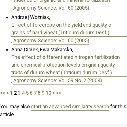
,
Agronomy Science: Vol. 60 (2005)
Andrzej Woźniak,
Effect of forecrops on the yield and quality of
grains of hard wheat (Triticum durum Desf.)
,
Agronomy Science: Vol. 60 (2005)
Anna Ciołek, Ewa Makarska,
The effect of differentiated nitrogen fertilization
and chemical protection levels on grain quality
traits of durum wheat (Triticum durum Desf.)
,
Agronomy Science: Vol. 59 No. 2 (2004)
<<
<
1
2
3
4
5
6
7
8
9
10
>
>>
You may also
start an advanced similarity search
for this
article.