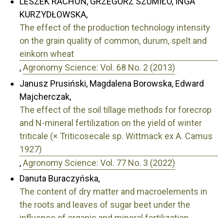
LESZEK RACHOŃ, GRZEGORZ SZUMIŁO, INGA
KURZYDŁOWSKA,
The effect of the production technology intensity
on the grain quality of common, durum, spelt and
einkorn wheat
,
Agronomy Science: Vol. 68 No. 2 (2013)
Janusz Prusiński, Magdalena Borowska, Edward
Majcherczak,
The effect of the soil tillage methods for forecrop
and N-mineral fertilization on the yield of winter
triticale (× Triticosecale sp. Wittmack ex A. Camus
1927)
,
Agronomy Science: Vol. 77 No. 3 (2022)
Danuta Buraczyńska,
The content of dry matter and macroelements in
the roots and leaves of sugar beet under the
influence of organic and mineral fertilization