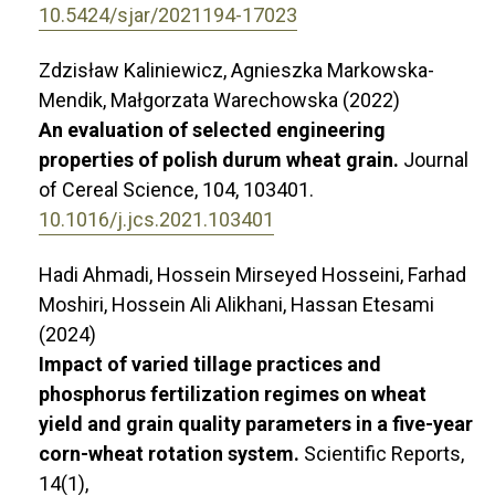
10.5424/sjar/2021194-17023
Zdzisław Kaliniewicz, Agnieszka Markowska-
Mendik, Małgorzata Warechowska (2022)
An evaluation of selected engineering
properties of polish durum wheat grain.
Journal
of Cereal Science,
104
,
103401.
10.1016/j.jcs.2021.103401
Hadi Ahmadi, Hossein Mirseyed Hosseini, Farhad
Moshiri, Hossein Ali Alikhani, Hassan Etesami
(2024)
Impact of varied tillage practices and
phosphorus fertilization regimes on wheat
yield and grain quality parameters in a five-year
corn-wheat rotation system.
Scientific Reports,
14
(1),