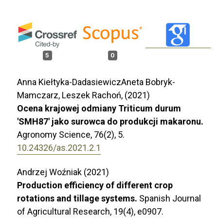
5
0
Anna Kiełtyka-DadasiewiczAneta Bobryk-
Mamczarz, Leszek Rachoń, (2021)
Ocena krajowej odmiany Triticum durum
'SMH87' jako surowca do produkcji makaronu.
Agronomy Science,
76
(2),
5.
10.24326/as.2021.2.1
Andrzej Woźniak (2021)
Production efficiency of different crop
rotations and tillage systems.
Spanish Journal
of Agricultural Research,
19
(4),
e0907.