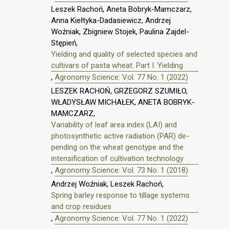
Leszek Rachoń, Aneta Bobryk-Mamczarz,
Anna Kiełtyka-Dadasiewicz, Andrzej
Woźniak, Zbigniew Stojek, Paulina Zajdel-
Stępień,
Yielding and quality of selected species and
cultivars of pasta wheat. Part I. Yielding
,
Agronomy Science: Vol. 77 No. 1 (2022)
LESZEK RACHOŃ, GRZEGORZ SZUMIŁO,
WŁADYSŁAW MICHAŁEK, ANETA BOBRYK-
MAMCZARZ,
Variability of leaf area index (LAI) and
photosynthetic active radiation (PAR) de-
pending on the wheat genotype and the
intensification of cultivation technology
,
Agronomy Science: Vol. 73 No. 1 (2018)
Andrzej Woźniak, Leszek Rachoń,
Spring barley response to tillage systems
and crop residues
,
Agronomy Science: Vol. 77 No. 1 (2022)