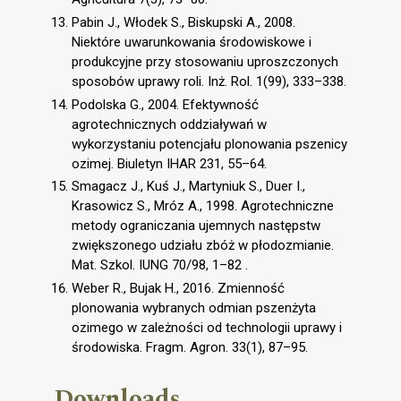
Pabin J., Włodek S., Biskupski A., 2008.
Niektóre uwarunkowania środowiskowe i
produkcyjne przy stosowaniu uproszczonych
sposobów uprawy roli. Inż. Rol. 1(99), 333–338.
Podolska G., 2004. Efektywność
agrotechnicznych oddziaływań w
wykorzystaniu potencjału plonowania pszenicy
ozimej. Biuletyn IHAR 231, 55–64.
Smagacz J., Kuś J., Martyniuk S., Duer I.,
Krasowicz S., Mróz A., 1998. Agrotechniczne
metody ograniczania ujemnych następstw
zwiększonego udziału zbóż w płodozmianie.
Mat. Szkol. IUNG 70/98, 1–82 .
Weber R., Bujak H., 2016. Zmienność
plonowania wybranych odmian pszenżyta
ozimego w zależności od technologii uprawy i
środowiska. Fragm. Agron. 33(1), 87–95.
Downloads