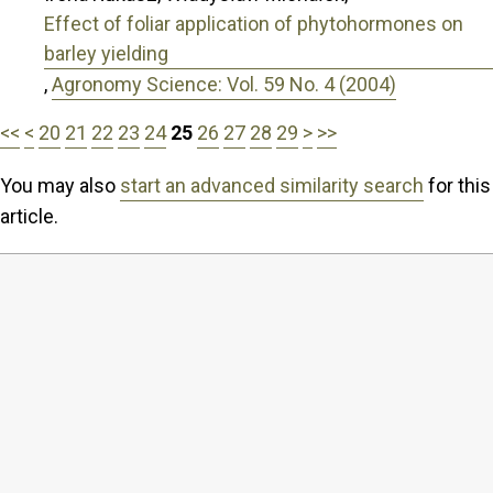
Effect of foliar application of phytohormones on
barley yielding
,
Agronomy Science: Vol. 59 No. 4 (2004)
<<
<
20
21
22
23
24
25
26
27
28
29
>
>>
You may also
start an advanced similarity search
for this
article.