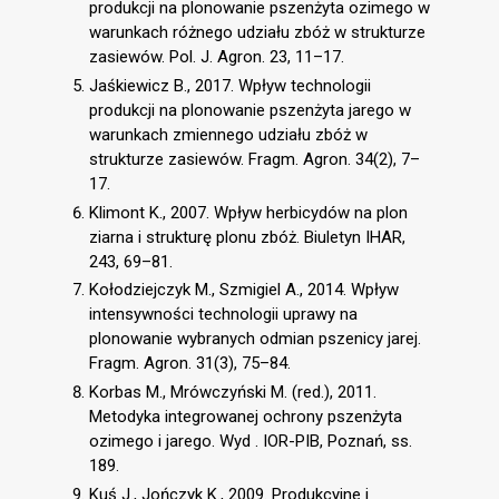
produkcji na plonowanie pszenżyta ozimego w
warunkach różnego udziału zbóż w strukturze
zasiewów. Pol. J. Agron. 23, 11–17.
Jaśkiewicz B., 2017. Wpływ technologii
produkcji na plonowanie pszenżyta jarego w
warunkach zmiennego udziału zbóż w
strukturze zasiewów. Fragm. Agron. 34(2), 7–
17.
Klimont K., 2007. Wpływ herbicydów na plon
ziarna i strukturę plonu zbóż. Biuletyn IHAR,
243, 69–81.
Kołodziejczyk M., Szmigiel A., 2014. Wpływ
intensywności technologii uprawy na
plonowanie wybranych odmian pszenicy jarej.
Fragm. Agron. 31(3), 75–84.
Korbas M., Mrówczyński M. (red.), 2011.
Metodyka integrowanej ochrony pszenżyta
ozimego i jarego. Wyd . IOR-PIB, Poznań, ss.
189.
Kuś J., Jończyk K., 2009. Produkcyjne i