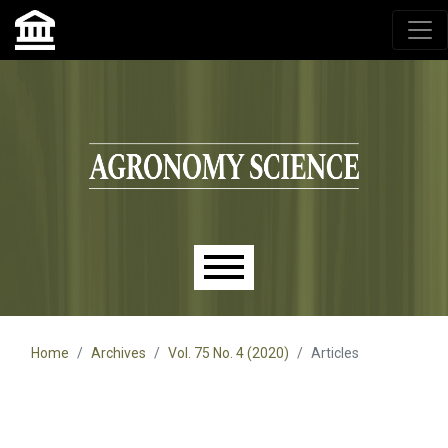
Agronomy Science, przyrodniczy lublin, czasopisma up,
czasopisma uniwersytet przyrodniczy lublin
Skip to main navigation menu
Skip to main content
Skip to site footer
Main menu
Home
Archives
Vol. 75 No. 4 (2020)
Articles