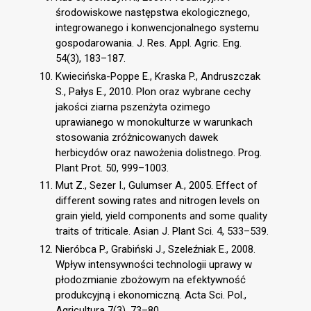
środowiskowe następstwa ekologicznego,
integrowanego i konwencjonalnego systemu
gospodarowania. J. Res. Appl. Agric. Eng.
54(3), 183–187.
Kwiecińska-Poppe E., Kraska P., Andruszczak
S., Pałys E., 2010. Plon oraz wybrane cechy
jakości ziarna pszenżyta ozimego
uprawianego w monokulturze w warunkach
stosowania zróżnicowanych dawek
herbicydów oraz nawożenia dolistnego. Prog.
Plant Prot. 50, 999–1003.
Mut Z., Sezer I., Gulumser A., 2005. Effect of
different sowing rates and nitrogen levels on
grain yield, yield components and some quality
traits of triticale. Asian J. Plant Sci. 4, 533–539.
Nieróbca P., Grabiński J., Szeleźniak E., 2008.
Wpływ intensywności technologii uprawy w
płodozmianie zbożowym na efektywność
produkcyjną i ekonomiczną. Acta Sci. Pol.,
Agricultura 7(3), 73–80.