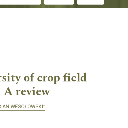
ity of crop field
. A review
+
IAN WESOŁOWSKI