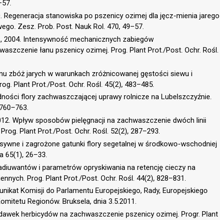
–57.
000. Regeneracja stanowiska po pszenicy ozimej dla jęcz-mienia jarego
ego. Zesz. Prob. Post. Nauk Rol. 470, 49–57.
S., 2004. Intensywność mechanicznych zabiegów
aszczenie łanu pszenicy ozimej. Prog. Plant Prot./Post. Ochr. Rośl.
nu zbóż jarych w warunkach zróżnicowanej gęstości siewu i
. Plant Prot./Post. Ochr. Rośl. 45(2), 483–485.
dności flory zachwaszczającej uprawy rolnicze na Lubelszczyźnie.
, 760–763.
 2012. Wpływ sposobów pielęgnacji na zachwaszczenie dwóch linii
Prog. Plant Prot./Post. Ochr. Rośl. 52(2), 287–293.
ansywne i zagrożone gatunki flory segetalnej w środkowo-wschodniej
a 65(1), 26–33.
w adiuwantów i parametrów opryskiwania na retencję cieczy na
ennych. Prog. Plant Prot./Post. Ochr. Rośl. 44(2), 828–831.
ikat Komisji do Parlamentu Europejskiego, Rady, Europejskiego
itetu Regionów. Bruksela, dnia 3.5.2011.
dawek herbicydów na zachwaszczenie pszenicy ozimej. Progr. Plant