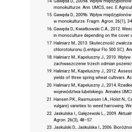
Gawęda D., 2009a. Wpływ międzyplonów 
monokulturze. Ann. UMCS, sec. E Agricul
Gawęda D., 2009b. Wpływ międzyplonów 
w monokulturze. Fragm. Agron. 26(1), 3
Gawęda D., Kwiatkowski C.A., 2012. Wee
in monoculture depending on the cover 
Haliniarz M., 2013. Skuteczność zwalcz
chlorotoluronu (Lentipur Flo 500 SC). An
Haliniarz M., Kapeluszny J., 2010. Wpł
zachwaszczenie trzech odmian pszenicy ja
Haliniarz M., Kapeluszny J., 2012. Asse
yields of three spring wheat cultivars. Act
Haliniarz M., Kapeluszny J., 2014. Rzadki
województwa lubelskiego. Annales UMCS, 
Hansen P.K., Rasmussen I.A., Holst N., 
vulgare) varieties to weed harrowing. We
Jaskulska I., Gałęzewski L., 2009. Aktua
Agron. 26(3), 48–57.
Jaskulski D., Jaskulska I., 2006. Bioró