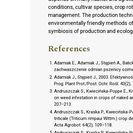
conditions, cultivar species, crop ro
management. The production techno
environmentally friendly methods of
symbiosis of production and ecologi
References
Adamiak E., Adamiak J., Stępień A., Bali
zachwaszczenie odmian pszenicy ozimej.
Adamiak J., Stępień J., 2003. Efektywn
Prog. Plant Prot./Post. Ochr. Rośl. 43(2)
Andruszczak S., Kwiecińska-Poppe E., Kras
on weed infestation in crops of naked an
207–213.
Andruszczak S., Kraska P., Kwiecińska-Pop
triticale (Triticum rimpaui Wittm.) crop d
Acta Agrobot. 64(2), 109–118.
Andruszczak S., Kraska P., Kwiecińska-Po