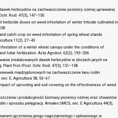
 dawek herbicydów na zachwaszczenie pszenicy ozimej uprawianej
Ochr. Rośl. 47(3), 147–150.
t herbicide doses on weed infestation of winter triticale cultivated in
238.
m and catch crop on weed infestation of spring wheat stands
icultura 11(2), 27–43.
 infestation of a winter wheat canopy under the conditions of
nd foliar fertilization. Acta Agrobot. 62(2), 193–206.
owania zredukowanych dawek herbicydów w zbożach jarych na
Plant Prot./Post. Ochr. Rośl. 47(3), 151–158.
w wsiewek międzyplonowych na zachwaszczenie łanu roślin
sec. E, Agricultura 58, 53–67.
 impact of uprooting and soil-covering on the effectiveness of weed
waszczenia i produkcyjność biomasy pszenicy ozimej oraz chwastów
in i sposobu pielęgnacji. Annales UMCS, sec. E Agricultura 44(3),
owaniem jęczmienia jarego nagoziarnistego i oplewionego w