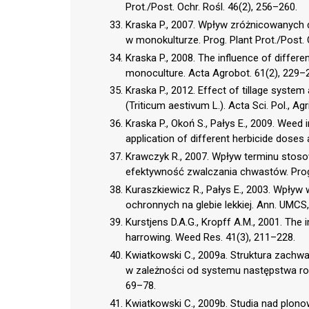
Prot./Post. Ochr. Rośl. 46(2), 256–260.
Kraska P., 2007. Wpływ zróżnicowanych
w monokulturze. Prog. Plant Prot./Post. 
Kraska P., 2008. The influence of differen
monoculture. Acta Agrobot. 61(2), 229–
Kraska P., 2012. Effect of tillage syste
(Triticum aestivum L.). Acta Sci. Pol., Agr
Kraska P., Okoń S., Pałys E., 2009. Weed
application of different herbicide doses a
Krawczyk R., 2007. Wpływ terminu stos
efektywność zwalczania chwastów. Prog. 
Kuraszkiewicz R., Pałys E., 2003. Wpły
ochronnych na glebie lekkiej. Ann. UMCS, 
Kurstjens D.A.G., Kropff A.M., 2001. The
harrowing. Weed Res. 41(3), 211–228.
Kwiatkowski C., 2009a. Struktura zach
w zależności od systemu następstwa rośl
69–78.
Kwiatkowski C., 2009b. Studia nad plon