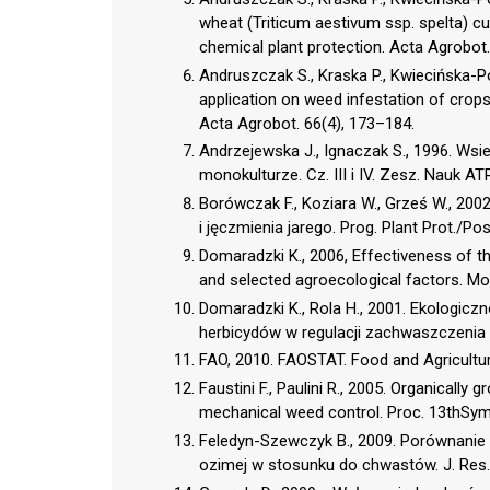
wheat (Triticum aestivum ssp. spelta) cul
chemical plant protection. Acta Agrobot.
Andruszczak S., Kraska P., Kwiecińska-Po
application on weed infestation of crops 
Acta Agrobot. 66(4), 173–184.
Andrzejewska J., Ignaczak S., 1996. Ws
monokulturze. Cz. III i IV. Zesz. Nauk A
Borówczak F., Koziara W., Grześ W., 20
i jęczmienia jarego. Prog. Plant Prot./Pos
Domaradzki K., 2006, Effectiveness of th
and selected agroecological factors. M
Domaradzki K., Rola H., 2001. Ekologi
herbicydów w regulacji zachwaszczenia zb
FAO, 2010. FAOSTAT. Food and Agricultur
Faustini F., Paulini R., 2005. Organically
mechanical weed control. Proc. 13thSym
Feledyn-Szewczyk B., 2009. Porównanie
ozimej w stosunku do chwastów. J. Res. A