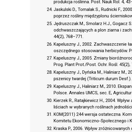
produkcja roślinna. Post. Nauk Rol. 4, 43
Jaskulski D., Tomalak S., Rudnicki F., 2
poprzez rośliny międzyplonu ścierniskow
Jędruszczak M., Smolarz H.J., Gogacz 
odchwaszczających a plon ziarna i zachw
44(2), 768–771.
Kapeluszny J., 2002. Zachwaszczenie ła
oszczędnego stosowania herbicydów. Prog
Kapeluszny J., 2005. Zmiany bioróżnoro
Prog. Plant Prot./Post. Ochr. Rośl. 45(2)
Kapeluszny J., Dyńska M., Haliniarz M.,
pszenicy twardej (Triticum durum Desf.). 
Kapeluszny J., Haliniarz M., 2010. Eksp
Polsce. Annales UMCS, sec. E, Agricultur
Kierzek R., Ratajkiewicz H., 2004. Wpły
liściach w wybranych roślinach jednoliści
KOM(2011) 244 wersja ostateczna. Komun
Komitetu Ekonomiczno-Społecznego i Kom
Kraska P., 2006. Wpływ zróżnicowanych 