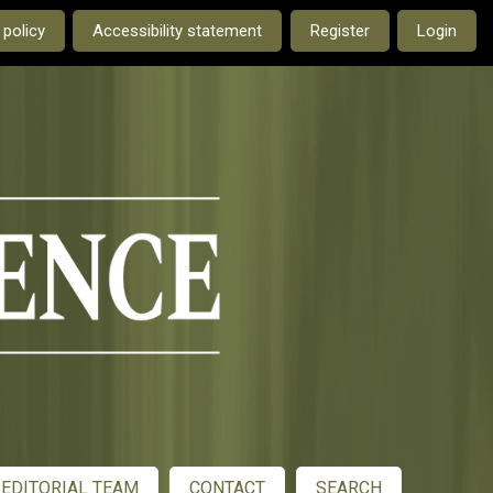
e current language is:
 policy
Accessibility statement
Register
Login
EDITORIAL TEAM
CONTACT
SEARCH