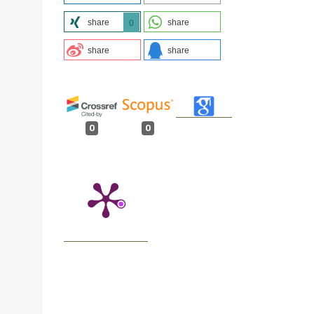
share
share
0
share
share
0
0