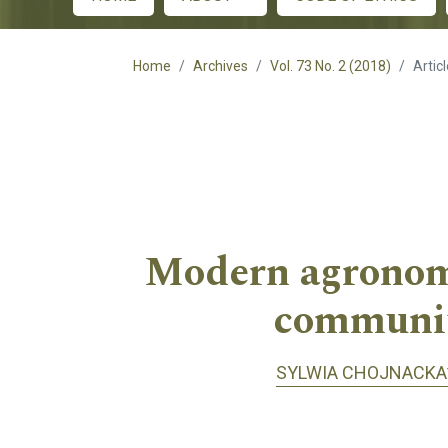
Main menu
Home
Archives
Vol. 73 No. 2 (2018)
Artic
Modern agronomy 
communiti
SYLWIA CHOJNACKA