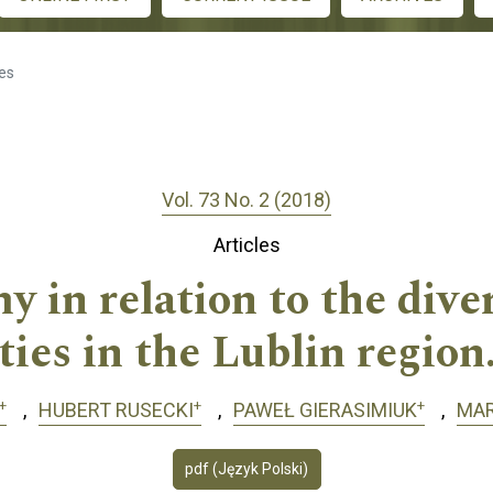
les
Vol. 73 No. 2 (2018)
Articles
in relation to the divers
es in the Lublin region
+
+
+
HUBERT RUSECKI
PAWEŁ GIERASIMIUK
MAR
pdf (Język Polski)