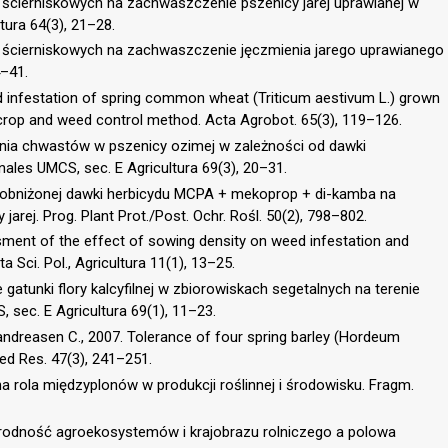
ścierniskowych na zachwaszczenie pszenicy jarej uprawianej w
tura 64(3), 21–28.
ścierniskowych na zachwaszczenie jęczmienia jarego uprawianego
4–41.
d infestation of spring common wheat (Triticum aestivum L.) grown
crop and weed control method. Acta Agrobot. 65(3), 119–126.
ania chwastów w pszenicy ozimej w zależności od dawki
nales UMCS, sec. E Agricultura 69(3), 20–31.
yw obniżonej dawki herbicydu MCPA + mekoprop + di-kamba na
rej. Prog. Plant Prot./Post. Ochr. Rośl. 50(2), 798–802.
ssment of the effect of sowing density on weed infestation and
a Sci. Pol., Agricultura 11(1), 13–25.
e gatunki flory kalcyfilnej w zbiorowiskach segetalnych na terenie
sec. E Agricultura 69(1), 11–23.
Candreasen C., 2007. Tolerance of four spring barley (Hordeum
ed Res. 47(3), 241–251.
lna rola międzyplonów w produkcji roślinnej i środowisku. Fragm.
żnorodność agroekosystemów i krajobrazu rolniczego a polowa