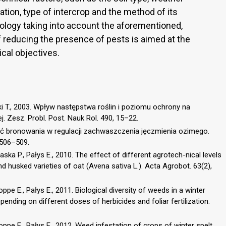
tation, type of intercrop and the method of its
logy taking into account the aforementioned,
 reducing the presence of pests is aimed at the
cal objectives.
cki T., 2003. Wpływ następstwa roślin i poziomu ochrony na
 Zesz. Probl. Post. Nauk Rol. 490, 15–22.
ość bronowania w regulacji zachwaszczenia jęczmienia ozimego.
, 506–509.
ka P., Pałys E., 2010. The effect of different agrotech-nical levels
d husked varieties of oat (Avena sativa L.). Acta Agrobot. 63(2),
pe E., Pałys E., 2011. Biological diversity of weeds in a winter
epending on different doses of herbicides and foliar fertilization.
ppe E., Pałys E., 2012. Weed infestation of crops of winter spelt