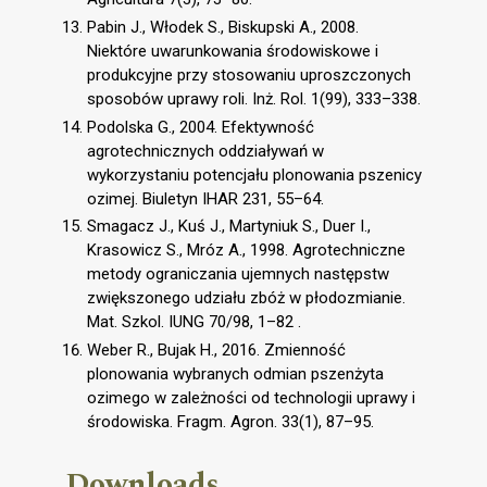
Pabin J., Włodek S., Biskupski A., 2008.
Niektóre uwarunkowania środowiskowe i
produkcyjne przy stosowaniu uproszczonych
sposobów uprawy roli. Inż. Rol. 1(99), 333–338.
Podolska G., 2004. Efektywność
agrotechnicznych oddziaływań w
wykorzystaniu potencjału plonowania pszenicy
ozimej. Biuletyn IHAR 231, 55–64.
Smagacz J., Kuś J., Martyniuk S., Duer I.,
Krasowicz S., Mróz A., 1998. Agrotechniczne
metody ograniczania ujemnych następstw
zwiększonego udziału zbóż w płodozmianie.
Mat. Szkol. IUNG 70/98, 1–82 .
Weber R., Bujak H., 2016. Zmienność
plonowania wybranych odmian pszenżyta
ozimego w zależności od technologii uprawy i
środowiska. Fragm. Agron. 33(1), 87–95.
Downloads