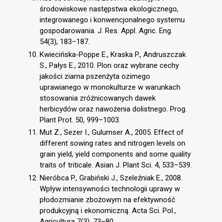
środowiskowe następstwa ekologicznego,
integrowanego i konwencjonalnego systemu
gospodarowania. J. Res. Appl. Agric. Eng.
54(3), 183–187.
Kwiecińska-Poppe E., Kraska P., Andruszczak
S., Pałys E., 2010. Plon oraz wybrane cechy
jakości ziarna pszenżyta ozimego
uprawianego w monokulturze w warunkach
stosowania zróżnicowanych dawek
herbicydów oraz nawożenia dolistnego. Prog.
Plant Prot. 50, 999–1003.
Mut Z., Sezer I., Gulumser A., 2005. Effect of
different sowing rates and nitrogen levels on
grain yield, yield components and some quality
traits of triticale. Asian J. Plant Sci. 4, 533–539.
Nieróbca P., Grabiński J., Szeleźniak E., 2008.
Wpływ intensywności technologii uprawy w
płodozmianie zbożowym na efektywność
produkcyjną i ekonomiczną. Acta Sci. Pol.,
Agricultura 7(3), 73–80.