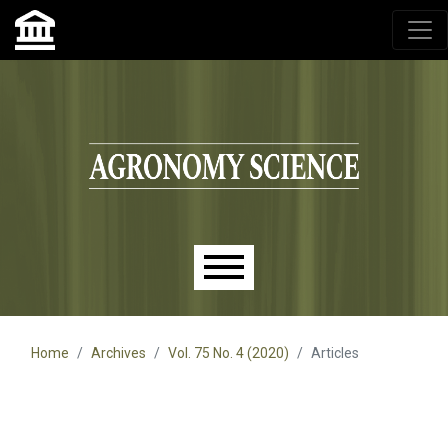
Agronomy Science, przyrodniczy lublin, czasopisma up,
czasopisma uniwersytet przyrodniczy lublin
Skip to main navigation menu
Skip to main content
Skip to site footer
Main menu
Home
Archives
Vol. 75 No. 4 (2020)
Articles