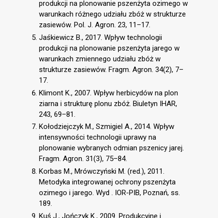
produkcji na plonowanie pszenżyta ozimego w
warunkach różnego udziału zbóż w strukturze
zasiewów. Pol. J. Agron. 23, 11–17.
Jaśkiewicz B., 2017. Wpływ technologii
produkcji na plonowanie pszenżyta jarego w
warunkach zmiennego udziału zbóż w
strukturze zasiewów. Fragm. Agron. 34(2), 7–
17.
Klimont K., 2007. Wpływ herbicydów na plon
ziarna i strukturę plonu zbóż. Biuletyn IHAR,
243, 69–81.
Kołodziejczyk M., Szmigiel A., 2014. Wpływ
intensywności technologii uprawy na
plonowanie wybranych odmian pszenicy jarej.
Fragm. Agron. 31(3), 75–84.
Korbas M., Mrówczyński M. (red.), 2011.
Metodyka integrowanej ochrony pszenżyta
ozimego i jarego. Wyd . IOR-PIB, Poznań, ss.
189.
Kuś J., Jończyk K., 2009. Produkcyjne i