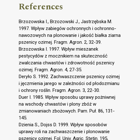
References
Brzozowska I., Brzozowski J., Jastrzębska M.
1997. Wpływ zabiegów ochronnych i ochronno-
nawozowych na plonowanie i jakość białka ziarna
pszenicy ozimej. Fragm. Agron. 2, 32-39.
Brzozowska I. 1997. Wpływ mieszanek
pestycydów z mocznikiem na skuteczność
zwalczania chwastów i zdrowotność pszenicy
ozimej. Fragm. Agron. 4, 27-35.
Deryło S. 1992. Zachwaszczenie pszenicy ozimej
i jęczmienia jarego w zależności od płodozmianu
i ochrony roślin. Fragm. Agron. 3, 22-30.
Duer I. 1985. Wpływ sposobu uprawy pożniwnej
na wschody chwastów i plony zbóż w
zmianowaniach zbożowych. Pam. Puł. 86, 131-
145.
Dzienia S., Dojss D. 1999. Wpływ sposobów
uprawy roli na zachwaszczenie i plonowanie
pszenicy ozimej. Fol. Univ. Agric. Stetin. 195,