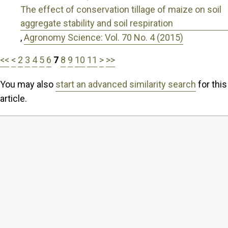
The effect of conservation tillage of maize on soil
aggregate stability and soil respiration
,
Agronomy Science: Vol. 70 No. 4 (2015)
<<
<
2
3
4
5
6
7
8
9
10
11
>
>>
You may also
start an advanced similarity search
for this
article.