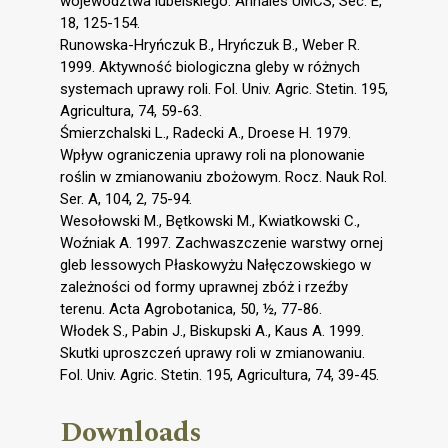
województwa lubelskiego. Annales UMCS, Sec. E,
18, 125-154.
Runowska-Hryńczuk B., Hryńczuk B., Weber R.
1999. Aktywność biologiczna gleby w różnych
systemach uprawy roli. Fol. Univ. Agric. Stetin. 195,
Agricultura, 74, 59-63.
Śmierzchalski L., Radecki A., Droese H. 1979.
Wpływ ograniczenia uprawy roli na plonowanie
roślin w zmianowaniu zbożowym. Rocz. Nauk Rol.
Ser. A, 104, 2, 75-94.
Wesołowski M., Bętkowski M., Kwiatkowski C.,
Woźniak A. 1997. Zachwaszczenie warstwy ornej
gleb lessowych Płaskowyżu Nałęczowskiego w
zależności od formy uprawnej zbóż i rzeźby
terenu. Acta Agrobotanica, 50, ½, 77-86.
Włodek S., Pabin J., Biskupski A., Kaus A. 1999.
Skutki uproszczeń uprawy roli w zmianowaniu.
Fol. Univ. Agric. Stetin. 195, Agricultura, 74, 39-45.
Downloads