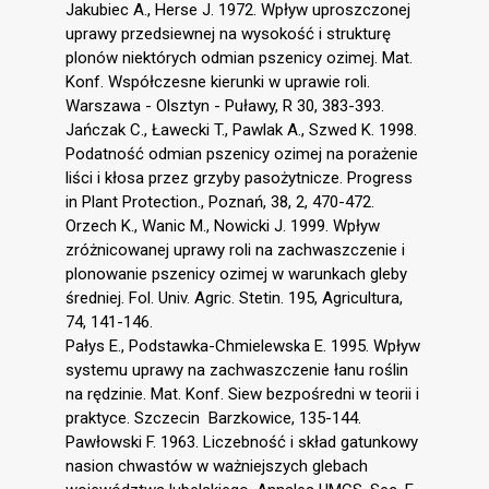
Jakubiec A., Herse J. 1972. Wpływ uproszczonej
uprawy przedsiewnej na wysokość i strukturę
plonów niektórych odmian pszenicy ozimej. Mat.
Konf. Współczesne kierunki w uprawie roli.
Warszawa - Olsztyn - Puławy, R 30, 383-393.
Jańczak C., Ławecki T., Pawlak A., Szwed K. 1998.
Podatność odmian pszenicy ozimej na porażenie
liści i kłosa przez grzyby pasożytnicze. Progress
in Plant Protection., Poznań, 38, 2, 470-472.
Orzech K., Wanic M., Nowicki J. 1999. Wpływ
zróżnicowanej uprawy roli na zachwaszczenie i
plonowanie pszenicy ozimej w warunkach gleby
średniej. Fol. Univ. Agric. Stetin. 195, Agricultura,
74, 141-146.
Pałys E., Podstawka-Chmielewska E. 1995. Wpływ
systemu uprawy na zachwaszczenie łanu roślin
na rędzinie. Mat. Konf. Siew bezpośredni w teorii i
praktyce. Szczecin  Barzkowice, 135-144.
Pawłowski F. 1963. Liczebność i skład gatunkowy
nasion chwastów w ważniejszych glebach