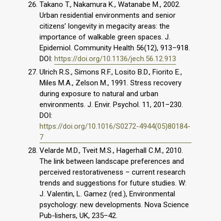
Takano T., Nakamura K., Watanabe M., 2002.
Urban residential environments and senior
citizens’ longevity in megacity areas: the
importance of walkable green spaces. J.
Epidemiol. Community Health 56(12), 913–918.
DOI:
https://doi.org/10.1136/jech.56.12.913
Ulrich R.S., Simons R.F., Losito B.D., Fiorito E.,
Miles M.A., Zelson M., 1991. Stress recovery
during exposure to natural and urban
environments. J. Envir. Psychol. 11, 201–230.
DOI:
https://doi.org/10.1016/S0272-4944(05)80184-
7
Velarde M.D., Tveit M.S., Hagerhall C.M., 2010.
The link between landscape preferences and
perceived restorativeness – current research
trends and suggestions for future studies. W:
J. Valentin, L. Gamez (red.), Environmental
psychology: new developments. Nova Science
Pub-lishers, UK, 235–42.