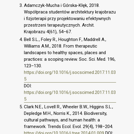
Adamczyk-Mucha i Górska-Kłęk, 2018.
Współpraca studentów architektury krajobrazu
i fizjoterapii przy projektowaniu efektywnych
przestrzeni terapeutycznych. Archit.
Krajobrazu 4(61), 54–67.
Bell S.L., Foley R., Houghton F., Maddrell A.,
Williams A.M., 2018. From therapeutic
landscapes to healthy spaces, places and
practices: a scoping review. Soc. Sci. Med. 196,
123–130.
https://doi.org/10.1016/j.socscimed.2017.11.03
5
DOI:
https://doi.org/10.1016/j.socscimed.2017.11.03
5
Clark N.E., Lovell R., Wheeler B.W., Higgins S.L.,
Depledge M.H., Norris K., 2014. Biodiversity,
cultural pathways, and human health: a
framework. Trends Ecol. Evol. 29(4), 198–204.
https://doi.org/10.1016/j.tree.2014.01.009
DOI: