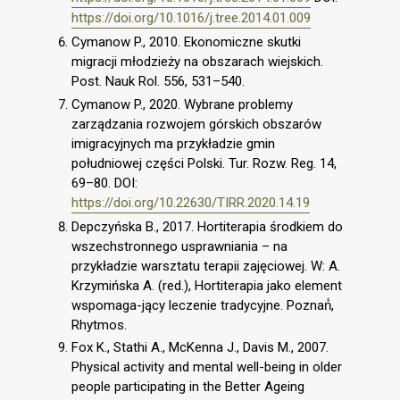
https://doi.org/10.1016/j.tree.2014.01.009
Cymanow P., 2010. Ekonomiczne skutki
migracji młodzieży na obszarach wiejskich.
Post. Nauk Rol. 556, 531–540.
Cymanow P., 2020. Wybrane problemy
zarządzania rozwojem górskich obszarów
imigracyjnych ma przykładzie gmin
południowej części Polski. Tur. Rozw. Reg. 14,
69–80. DOI:
https://doi.org/10.22630/TIRR.2020.14.19
Depczyńska B., 2017. Hortiterapia środkiem do
wszechstronnego usprawniania – na
przykładzie warsztatu terapii zajęciowej. W: A.
Krzymińska A. (red.), Hortiterapia jako element
wspomaga-jący leczenie tradycyjne. Poznań́,
Rhytmos.
Fox K., Stathi A., McKenna J., Davis M., 2007.
Physical activity and mental well-being in older
people participating in the Better Ageing