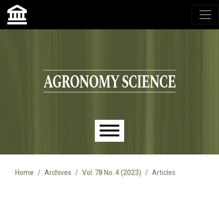
Agronomy Science, przyrodniczy lublin, czasopisma up,
czasopisma uniwersytet przyrodniczy lublin
Skip to main navigation menu
Skip to main content
Skip to site footer
Main menu
Home
Archives
Vol. 78 No. 4 (2023)
Articles