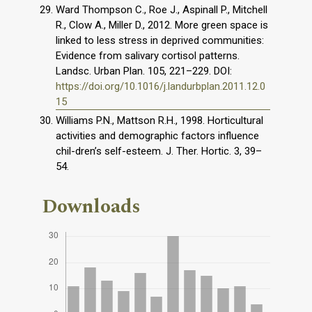
Ward Thompson C., Roe J., Aspinall P., Mitchell
R., Clow A., Miller D., 2012. More green space is
linked to less stress in deprived communities:
Evidence from salivary cortisol patterns.
Landsc. Urban Plan. 105, 221–229. DOI:
https://doi.org/10.1016/j.landurbplan.2011.12.0
15
Williams P.N., Mattson R.H., 1998. Horticultural
activities and demographic factors influence
chil-dren’s self-esteem. J. Ther. Hortic. 3, 39–
54.
Downloads