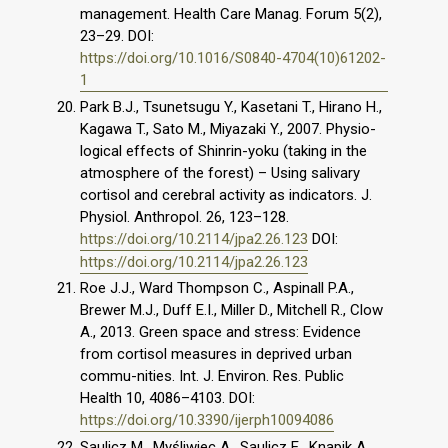
management. Health Care Manag. Forum 5(2),
23–29. DOI:
https://doi.org/10.1016/S0840-4704(10)61202-
1
Park B.J., Tsunetsugu Y., Kasetani T., Hirano H.,
Kagawa T., Sato M., Miyazaki Y., 2007. Physio-
logical effects of Shinrin-yoku (taking in the
atmosphere of the forest) – Using salivary
cortisol and cerebral activity as indicators. J.
Physiol. Anthropol. 26, 123–128.
https://doi.org/10.2114/jpa2.26.123
DOI:
https://doi.org/10.2114/jpa2.26.123
Roe J.J., Ward Thompson C., Aspinall P.A.,
Brewer M.J., Duff E.I., Miller D., Mitchell R., Clow
A., 2013. Green space and stress: Evidence
from cortisol measures in deprived urban
commu-nities. Int. J. Environ. Res. Public
Health 10, 4086–4103. DOI:
https://doi.org/10.3390/ijerph10094086
Saulicz M., Myśliwiec A., Saulicz E., Knapik A.,