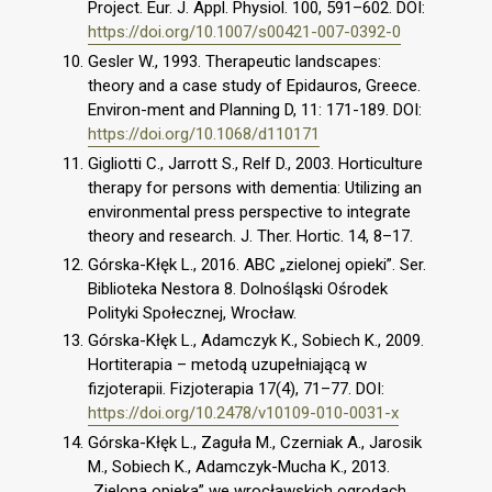
Project. Eur. J. Appl. Physiol. 100, 591–602. DOI:
https://doi.org/10.1007/s00421-007-0392-0
Gesler W., 1993. Therapeutic landscapes:
theory and a case study of Epidauros, Greece.
Environ-ment and Planning D, 11: 171-189. DOI:
https://doi.org/10.1068/d110171
Gigliotti C., Jarrott S., Relf D., 2003. Horticulture
therapy for persons with dementia: Utilizing an
environmental press perspective to integrate
theory and research. J. Ther. Hortic. 14, 8–17.
Górska-Kłęk L., 2016. ABC „zielonej opieki”. Ser.
Biblioteka Nestora 8. Dolnośląski Ośrodek
Polityki Społecznej, Wrocław.
Górska-Kłęk L., Adamczyk K., Sobiech K., 2009.
Hortiterapia – metodą uzupełniającą w
fizjoterapii. Fizjoterapia 17(4), 71–77. DOI:
https://doi.org/10.2478/v10109-010-0031-x
Górska-Kłęk L., Zaguła M., Czerniak A., Jarosik
M., Sobiech K., Adamczyk-Mucha K., 2013.
„Zielona opieka” we wrocławskich ogrodach