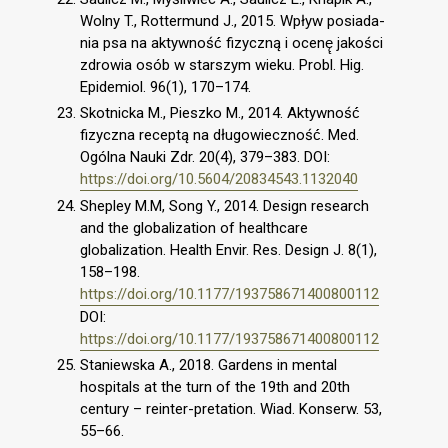
Wolny T., Rottermund J., 2015. Wpływ posiada-
nia psa na aktywność́ fizyczną i ocenę̨ jakości
zdrowia osób w starszym wieku. Probl. Hig.
Epidemiol. 96(1), 170–174.
Skotnicka M., Pieszko M., 2014. Aktywność́
fizyczna receptą na długowieczność́. Med.
Ogólna Nauki Zdr. 20(4), 379–383. DOI:
https://doi.org/10.5604/20834543.1132040
Shepley M.M, Song Y., 2014. Design research
and the globalization of healthcare
globalization. Health Envir. Res. Design J. 8(1),
158–198.
https://doi.org/10.1177/193758671400800112
DOI:
https://doi.org/10.1177/193758671400800112
Staniewska A., 2018. Gardens in mental
hospitals at the turn of the 19th and 20th
century – reinter-pretation. Wiad. Konserw. 53,
55–66.