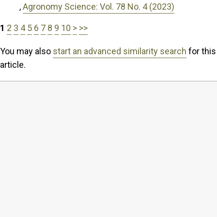
,
Agronomy Science: Vol. 78 No. 4 (2023)
1
2
3
4
5
6
7
8
9
10
>
>>
You may also
start an advanced similarity search
for this
article.