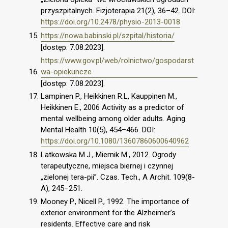
przyszpitalnych. Fizjoterapia 21(2), 36–42. DOI:
https://doi.org/10.2478/physio-2013-0018
https://nowa.babinski.pl/szpital/historia/
[dostęp: 7.08.2023].
https://www.gov.pl/web/rolnictwo/gospodarst
wa-opiekuncze
[dostęp: 7.08.2023].
Lampinen P., Heikkinen R.L, Kauppinen M.,
Heikkinen E., 2006 Activity as a predictor of
mental wellbeing among older adults. Aging
Mental Health 10(5), 454–466. DOI:
https://doi.org/10.1080/13607860600640962
Latkowska M.J., Miernik M., 2012. Ogrody
terapeutyczne, miejsca biernej i czynnej
„zielonej tera-pii”. Czas. Tech., A Archit. 109(8-
A), 245–251.
Mooney P., Nicell P., 1992. The importance of
exterior environment for the Alzheimer’s
residents. Effective care and risk