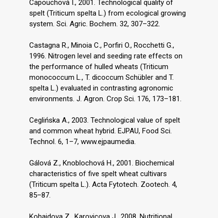
Capouchová I., 2001. Technological quality of
spelt (Triticum spelta L.) from ecological growing
system. Sci. Agric. Bochem. 32, 307–322.
Castagna R., Minoia C., Porfiri O., Rocchetti G.,
1996. Nitrogen level and seeding rate effects on
the performance of hulled wheats (Triticum
monococcum L., T. dicoccum Schübler and T.
spelta L.) evaluated in contrasting agronomic
environments. J. Agron. Crop Sci. 176, 173–181.
Ceglińska A., 2003. Technological value of spelt
and common wheat hybrid. EJPAU, Food Sci.
Technol. 6, 1–7, www.ejpaumedia.
Gálová Z., Knoblochová H., 2001. Biochemical
characteristics of five spelt wheat cultivars
(Triticum spelta L.). Acta Fytotech. Zootech. 4,
85–87.
Kohajdova Z., Karovicova J., 2008. Nutritional