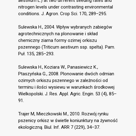
aestivum L.) at two different seeding rates and
nitrogen levels under contrasting environmental
conditions. J. Agron. Crop Sci. 170, 289–295.
Sulewska H., 2004. Wpływ wybranych zabiegów
agrotechnicznych na plonowanie i skład
chemiczny ziarna formy ozimej orkiszu
pszennego (Triticum aestivum ssp. spelta). Pam.
Puł. 135, 285–293.
Sulewska H., Koziara W., Panasiewicz K.,
Ptaszyńska G., 2008. Plonowanie dwóch odmian
ozimych orkiszu pszennego w zależności od
terminu i ilości wysiewu w warunkach środkowej
Wielkopolski. J. Res. Appl. Agric. Engin. 53 (4), 85–
91.
Trajer M, Mieczkowski M., 2010. Rozwój rynku
pszenicy orkisz w świetle koniunktury na żywność
ekologiczną. Biul. Inf. ARR 7 (229), 34–37.