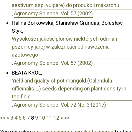
aestivum ssp. vulgare) do produkcji makaronu
,
Agronomy Science: Vol. 57 (2002)
Halina Borkowska, Stanisław Grundas, Bolesław
Styk,
Wysokość i jakość plonów niektórych odmian
pszenicy jarej w zależności od nawożenia
azotowego
,
Agronomy Science: Vol. 57 (2002)
BEATA KRÓL,
Yield and quality of pot marigold (Calendula
officinalis L.) seeds depending on plant density in
the field
,
Agronomy Science: Vol. 72 No. 3 (2017)
<<
<
3
4
5
6
7
8
9
10
11
12
>
>>
You may also
start an advanced similarity search
for this