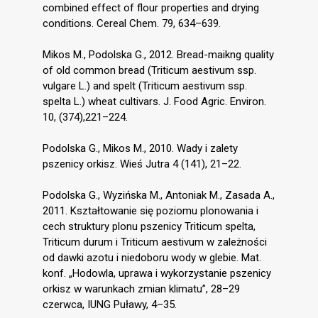
combined effect of flour properties and drying
conditions. Cereal Chem. 79, 634–639.
Mikos M., Podolska G., 2012. Bread-maikng quality
of old common bread (Triticum aestivum ssp.
vulgare L.) and spelt (Triticum aestivum ssp.
spelta L.) wheat cultivars. J. Food Agric. Environ.
10, (374),221–224.
Podolska G., Mikos M., 2010. Wady i zalety
pszenicy orkisz. Wieś Jutra 4 (141), 21–22.
Podolska G., Wyzińska M., Antoniak M., Zasada A.,
2011. Kształtowanie się poziomu plonowania i
cech struktury plonu pszenicy Triticum spelta,
Triticum durum i Triticum aestivum w zależności
od dawki azotu i niedoboru wody w glebie. Mat.
konf. „Hodowla, uprawa i wykorzystanie pszenicy
orkisz w warunkach zmian klimatu”, 28–29
czerwca, IUNG Puławy, 4–35.