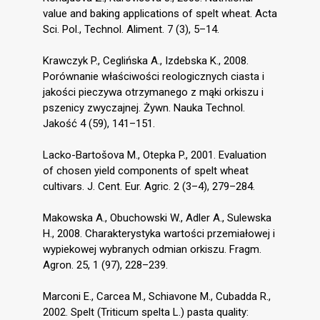
value and baking applications of spelt wheat. Acta
Sci. Pol., Technol. Aliment. 7 (3), 5–14.
Krawczyk P., Ceglińska A., Izdebska K., 2008.
Porównanie właściwości reologicznych ciasta i
jakości pieczywa otrzymanego z mąki orkiszu i
pszenicy zwyczajnej. Żywn. Nauka Technol.
Jakość 4 (59), 141–151.
Lacko-Bartošova M., Otepka P., 2001. Evaluation
of chosen yield components of spelt wheat
cultivars. J. Cent. Eur. Agric. 2 (3–4), 279–284.
Makowska A., Obuchowski W., Adler A., Sulewska
H., 2008. Charakterystyka wartości przemiałowej i
wypiekowej wybranych odmian orkiszu. Fragm.
Agron. 25, 1 (97), 228–239.
Marconi E., Carcea M., Schiavone M., Cubadda R.,
2002. Spelt (Triticum spelta L.) pasta quality: