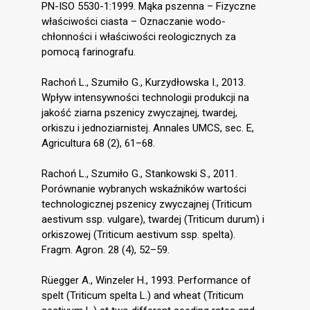
PN-ISO 5530-1:1999. Mąka pszenna – Fizyczne
właściwości ciasta – Oznaczanie wodo-
chłonności i właściwości reologicznych za
pomocą farinografu.
Rachoń L., Szumiło G., Kurzydłowska I., 2013.
Wpływ intensywności technologii produkcji na
jakość ziarna pszenicy zwyczajnej, twardej,
orkiszu i jednoziarnistej. Annales UMCS, sec. E,
Agricultura 68 (2), 61–68.
Rachoń L., Szumiło G., Stankowski S., 2011.
Porównanie wybranych wskaźników wartości
technologicznej pszenicy zwyczajnej (Triticum
aestivum ssp. vulgare), twardej (Triticum durum) i
orkiszowej (Triticum aestivum ssp. spelta).
Fragm. Agron. 28 (4), 52–59.
Rüegger A., Winzeler H., 1993. Performance of
spelt (Triticum spelta L.) and wheat (Triticum