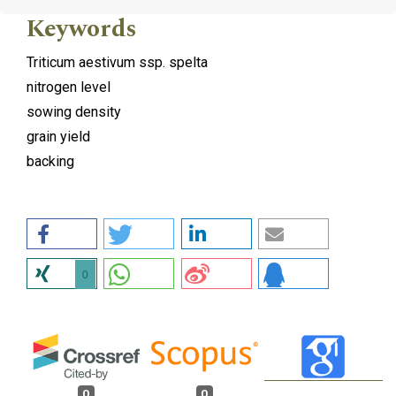
Keywords
Triticum aestivum ssp. spelta
nitrogen level
sowing density
grain yield
backing
0
0
0