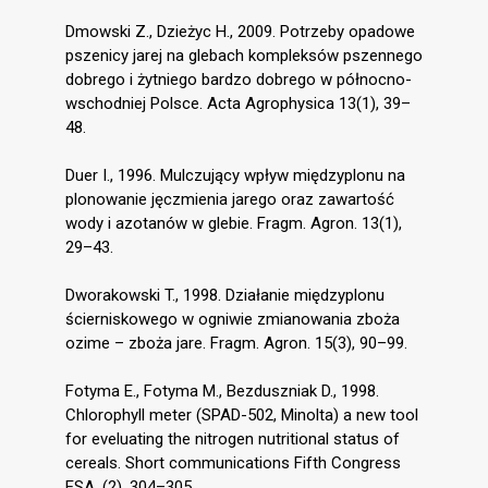
Dmowski Z., Dzieżyc H., 2009. Potrzeby opadowe
pszenicy jarej na glebach kompleksów pszennego
dobrego i żytniego bardzo dobrego w północno-
wschodniej Polsce. Acta Agrophysica 13(1), 39–
48.
Duer I., 1996. Mulczujący wpływ międzyplonu na
plonowanie jęczmienia jarego oraz zawartość
wody i azotanów w glebie. Fragm. Agron. 13(1),
29–43.
Dworakowski T., 1998. Działanie międzyplonu
ścierniskowego w ogniwie zmianowania zboża
ozime – zboża jare. Fragm. Agron. 15(3), 90–99.
Fotyma E., Fotyma M., Bezduszniak D., 1998.
Chlorophyll meter (SPAD-502, Minolta) a new tool
for eveluating the nitrogen nutritional status of
cereals. Short communications Fifth Congress
ESA, (2), 304–305.