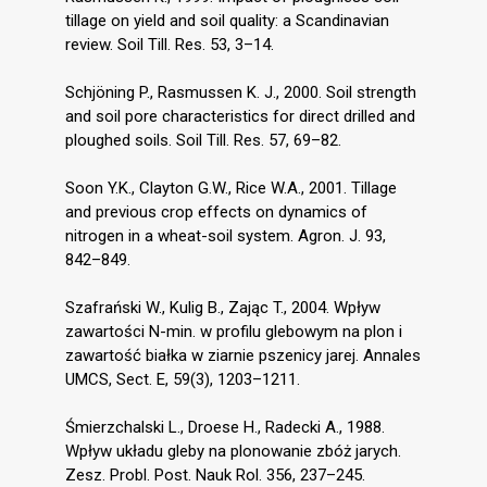
tillage on yield and soil quality: a Scandinavian
review. Soil Till. Res. 53, 3–14.
Schjöning P., Rasmussen K. J., 2000. Soil strength
and soil pore characteristics for direct drilled and
ploughed soils. Soil Till. Res. 57, 69–82.
Soon Y.K., Clayton G.W., Rice W.A., 2001. Tillage
and previous crop effects on dynamics of
nitrogen in a wheat-soil system. Agron. J. 93,
842–849.
Szafrański W., Kulig B., Zając T., 2004. Wpływ
zawartości N-min. w profilu glebowym na plon i
zawartość białka w ziarnie pszenicy jarej. Annales
UMCS, Sect. E, 59(3), 1203–1211.
Śmierzchalski L., Droese H., Radecki A., 1988.
Wpływ układu gleby na plonowanie zbóż jarych.
Zesz. Probl. Post. Nauk Rol. 356, 237–245.