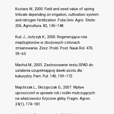
Koziara W., 2000. Field and seed value of spring
triticale depending on irrigation, cultivation system
and nitrogen fertilization. Folia Univ. Agric. Stetin
206, Agricultura. 82, 145–148.
Kuś J., Jończyk K., 2000. Regenerująca rola
międzyplonów w zbożowych członach
zmianowania. Zesz. Probl. Post. Nauk Rol. 470,
59–65.
Machul M., 2005. Zastosowanie testu SPAD do
ustalenia uzupełniającej dawki azotu dla
kukurydzy. Pam. Puł. 140, 159–172.
Majchrzak L., Skrzypczak G., 2007. Wpływ
uproszczeń w uprawie roli i roślin mulczujących
na właściwości fizyczne gleby. Fragm. Agron.
24(1), 174–181.