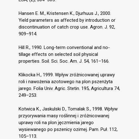
Hansen E. M., Kristensen K., Djurhuus J., 2000.
Yield parameters as affected by introduction or
discontinuation of catch crop use. Agron. J. 92,
909–914.
Hill R., 1990. Long-term conventional and no-
tillage effects on selected soil physical
properties. Soil. Sci. Soc. Am. J. 54, 161–166.
Klikocka H., 1999. Wpływ zróżnicowanej uprawy
roli i nawożenia azotowego na plon pszenżyta
jarego. Folia Univ. Agric. Stetin. 195, Agricultura 74,
249–253.
Kotwica K., Jaskulski D., Tomalak S., 1998. Wpływ
przyorywania masy roślinnej i zróżnicowanej
uprawy roli na plon jęczmienia jarego
wysiewanego po pszenicy ozimej. Pam. Puł. 112,
105–113.