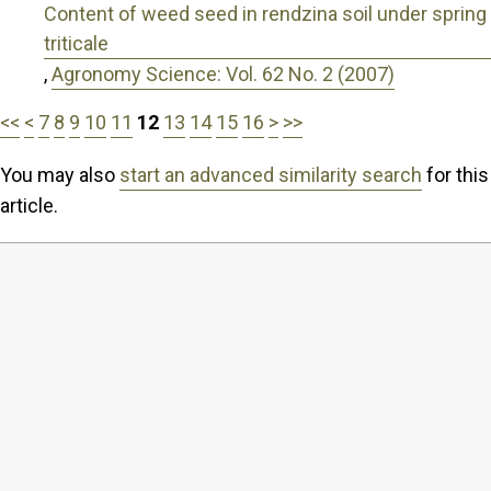
Content of weed seed in rendzina soil under spring
triticale
,
Agronomy Science: Vol. 62 No. 2 (2007)
<<
<
7
8
9
10
11
12
13
14
15
16
>
>>
You may also
start an advanced similarity search
for this
article.