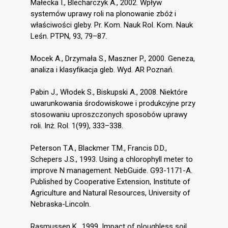
Małecka I., Blecharczyk A., 2002. Wpływ
systemów uprawy roli na plonowanie zbóż i
właściwości gleby. Pr. Kom. Nauk Rol. Kom. Nauk
Leśn. PTPN, 93, 79–87.
Mocek A., Drzymała S., Maszner P., 2000. Geneza,
analiza i klasyfikacja gleb. Wyd. AR Poznań.
Pabin J., Włodek S., Biskupski A., 2008. Niektóre
uwarunkowania środowiskowe i produkcyjne przy
stosowaniu uproszczonych sposobów uprawy
roli. Inż. Rol. 1(99), 333–338.
Peterson T.A., Blackmer T.M., Francis D.D.,
Schepers J.S., 1993. Using a chlorophyll meter to
improve N management. NebGuide. G93-1171-A.
Published by Cooperative Extension, Institute of
Agriculture and Natural Resources, University of
Nebraska-Lincoln.
Rasmussen K., 1999. Impact of ploughless soil