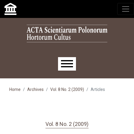
Skip to main navigation menu
Skip to main content
Skip to site footer
Main menu
Home
Archives
Vol. 8 No. 2 (2009)
Articles
Vol. 8 No. 2 (2009)