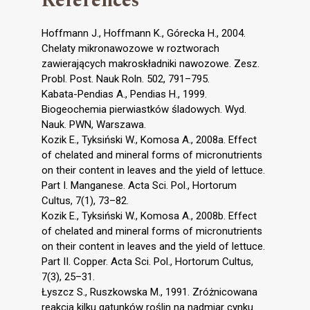
References
Hoffmann J., Hoffmann K., Górecka H., 2004.
Chelaty mikronawozowe w roztworach
zawierających makroskładniki nawozowe. Zesz.
Probl. Post. Nauk Roln. 502, 791–795.
Kabata-Pendias A., Pendias H., 1999.
Biogeochemia pierwiastków śladowych. Wyd.
Nauk. PWN, Warszawa.
Kozik E., Tyksiński W., Komosa A., 2008a. Effect
of chelated and mineral forms of micronutrients
on their content in leaves and the yield of lettuce.
Part I. Manganese. Acta Sci. Pol., Hortorum
Cultus, 7(1), 73–82.
Kozik E., Tyksiński W., Komosa A., 2008b. Effect
of chelated and mineral forms of micronutrients
on their content in leaves and the yield of lettuce.
Part II. Copper. Acta Sci. Pol., Hortorum Cultus,
7(3), 25–31.
Łyszcz S., Ruszkowska M., 1991. Zróżnicowana
reakcja kilku gatunków roślin na nadmiar cynku.