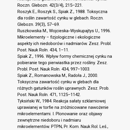
Roczn. Glebozn. 42(3/4), 215–221.
Roszyk E., Roszyk S., Spiak Z., 1988. Toksyczna
dla roślin zawartość cynku w glebach. Roczn.
Glebozn. 39(3), 57–69.
Ruszkowska M., Wojcieska-Wyskupajtys U., 1996.
Mikroelementy – fizjologiczne i ekologiczne
aspekty ich niedoborów i nadmiarów. Zesz. Probl.
Post. Nauk Roln. 434, 1–11.
Spiak Z., 1996. Wpływ formy chemicznej cynku na
pobieranie tego pierwiastka przez rośliny. Zesz.
Probl. Post. Nauk Roln. 434, 997–1003.
Spiak Z., Romanowska M., Radoła J., 2000.
Toksyczna zawartość cynku w glebach dla
różnych gatunków roślin uprawnych. Zesz. Prob.
Post. Nauk Roln. 471, 1125–1142.
Tyksiński W., 1984. Reakcja sałaty szklarniowej
uprawianej w torfie na zróżnicowane nawożenie
mikroelementami. I. Plonowanie oraz objawy
zewnętrzne niedoboru i nadmiaru
mikroelementów. PTPN, Pr. Kom. Nauk Rol. Leś.,