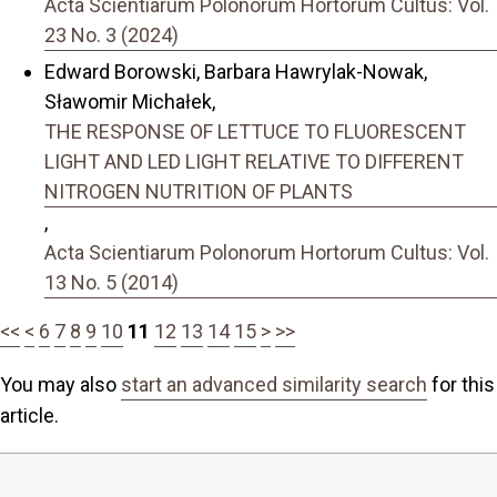
Acta Scientiarum Polonorum Hortorum Cultus: Vol.
23 No. 3 (2024)
Edward Borowski, Barbara Hawrylak-Nowak,
Sławomir Michałek,
THE RESPONSE OF LETTUCE TO FLUORESCENT
LIGHT AND LED LIGHT RELATIVE TO DIFFERENT
NITROGEN NUTRITION OF PLANTS
,
Acta Scientiarum Polonorum Hortorum Cultus: Vol.
13 No. 5 (2014)
<<
<
6
7
8
9
10
11
12
13
14
15
>
>>
You may also
start an advanced similarity search
for this
article.