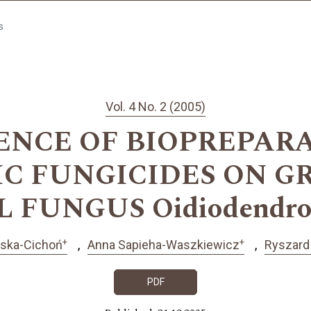
s
Vol. 4 No. 2 (2005)
ENCE OF BIOPREPAR
C FUNGICIDES ON 
FUNGUS Oidiodendron
+
+
ńska-Cichoń
Anna Sapieha-Waszkiewicz
Ryszard
PDF