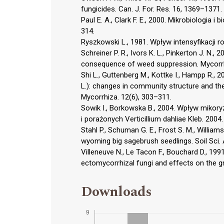
fungicides. Can. J. For. Res. 16, 1369–1371.
Paul E. A., Clark F. E., 2000. Mikrobiologia 
314.
Ryszkowski L., 1981. Wpływ intensyfikacji ro
Schreiner P. R., Ivors K. L., Pinkerton J. N.,
consequence of weed suppression. Mycorrh
Shi L., Guttenberg M., Kottke I., Hampp R.,
L.): changes in community structure and th
Mycorrhiza. 12(6), 303–311.
Sowik I., Borkowska B., 2004. Wpływ miko
i porażonych Verticillium dahliae Kleb. 2004
Stahl P., Schuman G. E., Frost S. M., Willia
wyoming big sagebrush seedlings. Soil Sci.
Villeneuve N., Le Tacon F., Bouchard D., 1991
ectomycorrhizal fungi and effects on the gr
Downloads