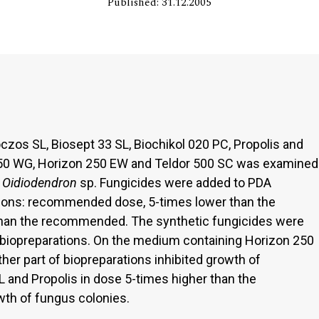
Published: 31.12.2005
czos SL, Biosept 33 SL, Biochikol 020 PC, Propolis and
i 50 WG, Horizon 250 EW and Teldor 500 SC was examined
Oidiodendron
sp. Fungicides were added to PDA
tions: recommended dose, 5-times lower than the
han the recommended. The synthetic fungicides were
 biopreparations. On the medium containing Horizon 250
her part of biopreparations inhibited growth of
L and Propolis in dose 5-times higher than the
wth of fungus colonies.