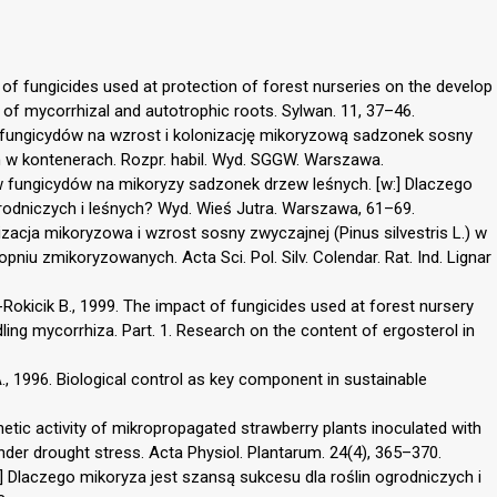
of fungicides used at protection of forest nurseries on the develop
s of mycorrhizal and autotrophic roots. Sylwan. 11, 37–46.
 fungicydów na wzrost i kolonizację mikoryzową sadzonek sosny
h w kontenerach. Rozpr. habil. Wyd. SGGW. Warszawa.
w fungicydów na mikoryzy sadzonek drzew leśnych. [w:] Dlaczego
rodniczych i leśnych? Wyd. Wieś Jutra. Warszawa, 61–69.
zacja mikoryzowa i wzrost sosny zwyczajnej (Pinus silvestris L.) w
iu zmikoryzowanych. Acta Sci. Pol. Silv. Colendar. Rat. Ind. Lignar
Rokicik B., 1999. The impact of fungicides used at forest nursery
ing mycorrhiza. Part. 1. Research on the content of ergosterol in
A., 1996. Biological control as key component in sustainable
tic activity of mikropropagated strawberry plants inoculated with
der drought stress. Acta Physiol. Plantarum. 24(4), 365–370.
] Dlaczego mikoryza jest szansą sukcesu dla roślin ogrodniczych i