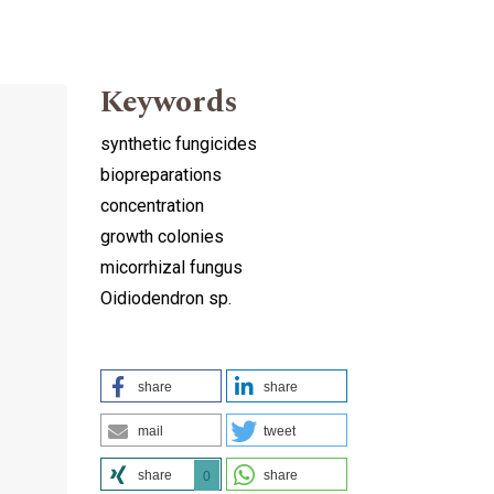
Keywords
synthetic fungicides
biopreparations
concentration
growth colonies
micorrhizal fungus
Oidiodendron sp.
share
share
mail
tweet
share
share
0