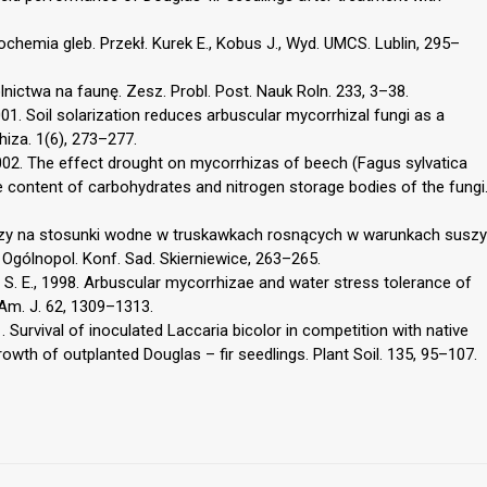
i biochemia gleb. Przekł. Kurek E., Kobus J., Wyd. UMCS. Lublin, 295–
lnictwa na faunę. Zesz. Probl. Post. Nauk Roln. 233, 3–38.
 2001. Soil solarization reduces arbuscular mycorrhizal fungi as a
iza. 1(6), 273–277.
 2002. The effect drought on mycorrhizas of beech (Fagus sylvatica
e content of carbohydrates and nitrogen storage bodies of the fungi
ryzy na stosunki wodne w truskawkach rosnących w warunkach suszy
. Ogólnopol. Konf. Sad. Skierniewice, 263–265.
ms S. E., 1998. Arbuscular mycorrhizae and water stress tolerance of
 Am. J. 62, 1309–1313.
. Survival of inoculated Laccaria bicolor in competition with native
owth of outplanted Douglas – fir seedlings. Plant Soil. 135, 95–107.