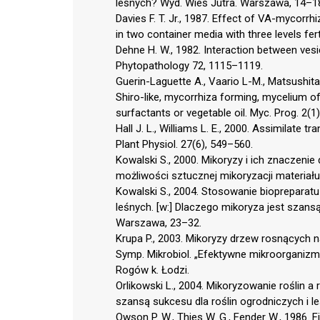
leśnych? Wyd. Wieś Jutra. Warszawa, 14–1
Davies F. T. Jr., 1987. Effect of VA-mycorrh
in two container media with three levels ferti
Dehne H. W., 1982. Interaction between vesi
Phytopathology 72, 1115–1119.
Guerin-Laguette A., Vaario L-M., Matsushita 
Shiro-like, mycorrhiza forming, mycelium o
surfactants or vegetable oil. Myc. Prog. 2(1
Hall J. L., Williams L. E., 2000. Assimilate tr
Plant Physiol. 27(6), 549–560.
Kowalski S., 2000. Mikoryzy i ich znaczeni
możliwości sztucznej mikoryzacji materiał
Kowalski S., 2004. Stosowanie bioprepara
leśnych. [w:] Dlaczego mikoryza jest szansą
Warszawa, 23–32.
Krupa P., 2003. Mikoryzy drzew rosnących 
Symp. Mikrobiol. „Efektywne mikroorganiz
Rogów k. Łodzi.
Orlikowski L., 2004. Mikoryzowanie roślin a
szansą sukcesu dla roślin ogrodniczych i 
Owson P. W., Thies W. G., Fender W., 1986. 