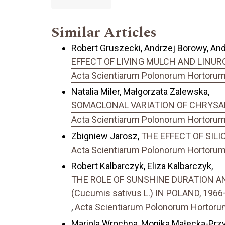
Similar Articles
Robert Gruszecki, Andrzej Borowy, Andr
EFFECT OF LIVING MULCH AND LINUR
Acta Scientiarum Polonorum Hortorum C
Natalia Miler, Małgorzata Zalewska,
SOMACLONAL VARIATION OF CHRYSAN
Acta Scientiarum Polonorum Hortorum C
Zbigniew Jarosz,
THE EFFECT OF SIL
Acta Scientiarum Polonorum Hortorum C
Robert Kalbarczyk, Eliza Kalbarczyk,
THE ROLE OF SUNSHINE DURATION A
(Cucumis sativus L.) IN POLAND, 196
,
Acta Scientiarum Polonorum Hortorum 
Mariola Wrochna, Monika Małecka-Prz