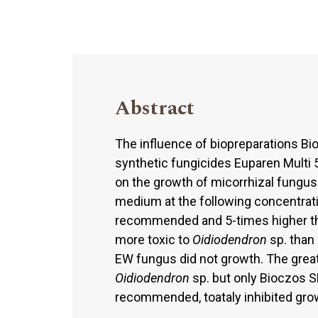
Abstract
The influence of biopreparations Bio
synthetic fungicides Euparen Mult
on the growth of micorrhizal fungus
medium at the following concentra
recommended and 5-times higher t
more toxic to
Oidiodendron
sp. than
EW fungus did not growth. The great
Oidiodendron
sp. but only Bioczos S
recommended, toataly inhibited gro