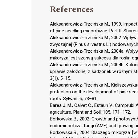
References
Aleksandrowicz-Trzcińska M., 1999. Impact 
of pine seedling micorrhizae. Part II. Share
Aleksandrowicz-Trzcińska M., 2002. Wpływ
zwyczajnej (Pinus silvestris L.) hodowanyc
Aleksandrowicz-Trzcińska M., 2004a. Wpły
mikoryza jest szansą sukcesu dla roślin og
Aleksandrowicz-Trzcińska M., 2004b. Koloni
uprawie założonej z sadzonek w różnym stopn
3(1), 5–15.
Aleksandrowicz-Trzcińska M., Kieliszewska-
protection on the development of pine seedl
roots. Sylwan. 6, 73–81.
Barea J. M., Calvet C., Estaun V., Camprubi 
agriculture. Plant and Soil. 185, 171–172.
Borkowska B., 2002. Growth and photosynthe
endomicorrhizal fungi (AMF) and growing un
Borkowska B., 2004. Dlaczego mikoryza. [w: