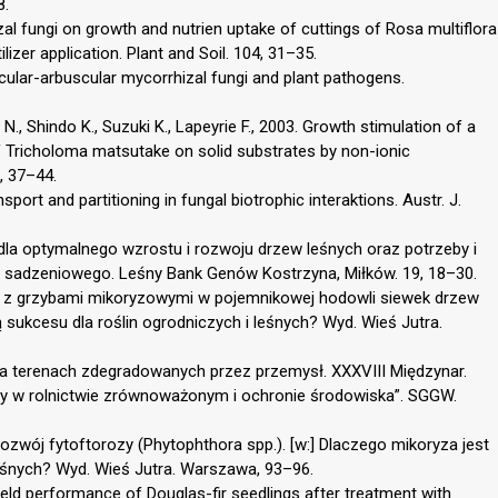
8.
izal fungi on growth and nutrien uptake of cuttings of Rosa multiflora
lizer application. Plant and Soil. 104, 31–35.
cular-arbuscular mycorrhizal fungi and plant pathogens.
N., Shindo K., Suzuki K., Lapeyrie F., 2003. Growth stimulation of a
f Tricholoma matsutake on solid substrates by non-ionic
), 37–44.
ansport and partitioning in fungal biotrophic interaktions. Austr. J.
e dla optymalnego wzrostu i rozwoju drzew leśnych oraz potrzeby i
u sadzeniowego. Leśny Bank Genów Kostrzyna, Miłków. 19, 18–30.
tu z grzybami mikoryzowymi w pojemnikowej hodowli siewek drzew
 sukcesu dla roślin ogrodniczych i leśnych? Wyd. Wieś Jutra.
na terenach zdegradowanych przez przemysł. XXXVIII Międzynar.
my w rolnictwie zrównoważonym i ochronie środowiska”. SGGW.
 rozwój fytoftorozy (Phytophthora spp.). [w:] Dlaczego mikoryza jest
leśnych? Wyd. Wieś Jutra. Warszawa, 93–96.
Field performance of Douglas-fir seedlings after treatment with