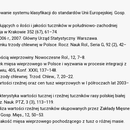
sowanie systemu klasyfikacji do standardów Unii Europejskiej. Gosp.
ujących o ilości i jakości tuczników w południowo-zachodniej
ja w Krakowie 352 (67), 61–74.
006 r., 2007. Główny Urząd Statystyczny. Warszawa.
ku trzody chlewnej w Polsce. Rocz. Nauk Rol., Seria G, 92 (2), 42–
ością wieprzowiny. Nowoczesne Rol., 12, 7–8.
nek mięsa wieprzowego w Polsce i wyzwania w procesie integracji z
iu, 405, Konf. XXXI, 137–148.
rzody chlewnej. Trzod. Chlew., 7, 20–22.
wartości rzeźnej oraz cen tusz wieprzowych w I półroczach lat 2003–
kterystyka wartości tucznej i rzeźnej tuczników rasy polskiej białej
. Nauk. PTZ, 3 (3), 113–119.
aliza wartości rzeźnej tuczników skupowanych przez Zakłady Mięsne
Gosp. Mięs., 12, 50–53.
4. Jakość mięsa wieprzowego pochodzącego z tusz o różnej masie.