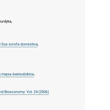
Surdyka,
and Sus scrofa domestica
,
ej mięsa świniodzików
,
and Bioeconomy: Vol. 24 (2006)