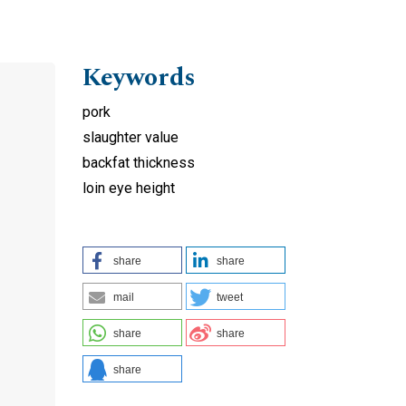
Keywords
pork
slaughter value
backfat thickness
loin eye height
share
share
mail
tweet
share
share
share