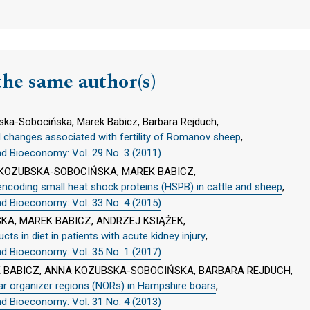
the same author(s)
ka-Sobocińska, Marek Babicz, Barbara Rejduch,
 changes associated with fertility of Romanov sheep
,
nd Bioeconomy: Vol. 29 No. 3 (2011)
KOZUBSKA-SOBOCIŃSKA, MAREK BABICZ,
ncoding small heat shock proteins (HSPB) in cattle and sheep
,
nd Bioeconomy: Vol. 33 No. 4 (2015)
A, MAREK BABICZ, ANDRZEJ KSIĄŻEK,
cts in diet in patients with acute kidney injury
,
nd Bioeconomy: Vol. 35 No. 1 (2017)
 BABICZ, ANNA KOZUBSKA-SOBOCIŃSKA, BARBARA REJDUCH,
ar organizer regions (NORs) in Hampshire boars
,
nd Bioeconomy: Vol. 31 No. 4 (2013)