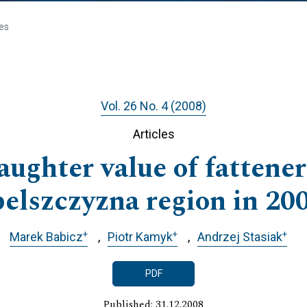
les
Vol. 26 No. 4 (2008)
Articles
aughter value of fattene
belszczyzna region in 20
+
+
+
Marek Babicz
Piotr Kamyk
Andrzej Stasiak
PDF
Published: 31.12.2008