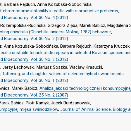
z, Barbara Rejduch, Anna Kozubska-Sobocińska,
f chromosome instability in cattle with reproductive problems
,
nd Bioeconomy: Vol. 30 No. 4 (2012)
na Rozempolska-Rucińska, Grzegorz Zięba, Marek Babicz, Magdalena 
ing chinchilla (Chinchilla lanigera Molina, 1782) behaviour
,
nd Bioeconomy: Vol. 30 No. 2 (2012)
z, Anna Kozubska-Sobocińska, Barbara Rejduch, Katarzyna Kruczek,
pecific unstable trinucleotide repeats in selected Bovidae species 
nd Bioeconomy: Vol. 30 No. 3 (2012)
, Jerzy Lechowski, Mariusz Soszka, Wacław Krasucki,
 fattening, and slaughter values of selected hybrid swine breeds
,
nd Bioeconomy: Vol. 30 No. 1 (2012)
ewicz, Marek Babicz,
Analiza jakości technologicznej i konsumpcyjn
nd Bioeconomy: Vol. 25 No. 2 (2007)
Marek Babicz, Piotr Kamyk, Jacek Burdzanowski,
sumpcyjnej mięsa świniodzików
,
Journal of Animal Science, Biology 