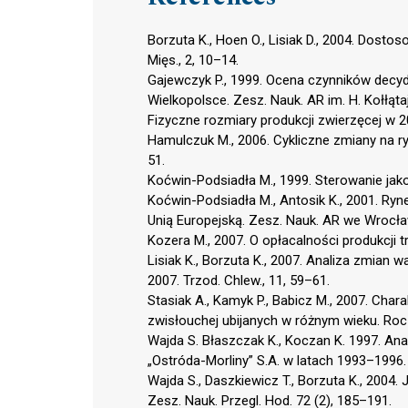
Borzuta K., Hoen O., Lisiak D., 2004. Dosto
Mięs., 2, 10–14.
Gajewczyk P., 1999. Ocena czynników decyd
Wielkopolsce. Zesz. Nauk. AR im. H. Kołłąta
Fizyczne rozmiary produkcji zwierzęcej w 2
Hamulczuk M., 2006. Cykliczne zmiany na ryn
51.
Koćwin-Podsiadła M., 1999. Sterowanie jak
Koćwin-Podsiadła M., Antosik K., 2001. Ry
Unią Europejską. Zesz. Nauk. AR we Wrocław
Kozera M., 2007. O opłacalności produkcji t
Lisiak K., Borzuta K., 2007. Analiza zmian 
2007. Trzod. Chlew., 11, 59–61.
Stasiak A., Kamyk P., Babicz M., 2007. Chara
zwisłouchej ubijanych w różnym wieku. Rocz
Wajda S. Błaszczak K., Koczan K. 1997. An
„Ostróda-Morliny” S.A. w latach 1993–1996. 
Wajda S., Daszkiewicz T., Borzuta K., 200
Zesz. Nauk. Przegl. Hod. 72 (2), 185–191.