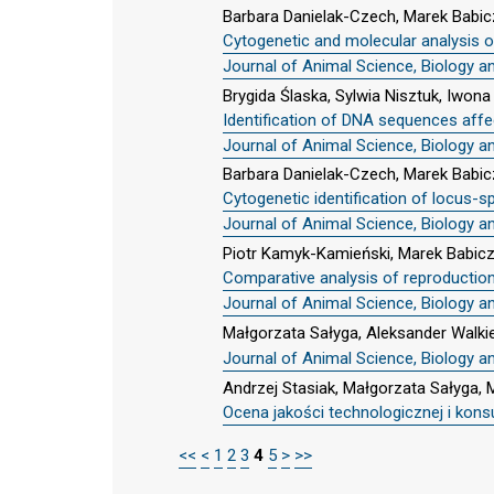
Barbara Danielak-Czech, Marek Babic
Cytogenetic and molecular analysis o
Journal of Animal Science, Biology a
Brygida Ślaska, Sylwia Nisztuk, Iwo
Identification of DNA sequences affect
Journal of Animal Science, Biology a
Barbara Danielak-Czech, Marek Babic
Cytogenetic identification of locus-s
Journal of Animal Science, Biology a
Piotr Kamyk-Kamieński, Marek Babicz
Comparative analysis of reproduction,
Journal of Animal Science, Biology a
Małgorzata Sałyga, Aleksander Walki
Journal of Animal Science, Biology a
Andrzej Stasiak, Małgorzata Sałyga, 
Ocena jakości technologicznej i kon
<<
<
1
2
3
4
5
>
>>