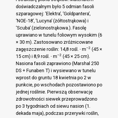
doświadczalnym było 5 odmian fasoli
szparagowej: ‘Elektra’, ‘Goldpantera’,
‘NOE-18’, ‘Lucyna’ (żółtostrąkowa) i
‘Scuba’ (zielonostrąkowa.). Fasolę
uprawiano w tunelu foliowym wysokim (6
× 30 m). Zastosowano zróżnicowane
–2
zagęszczenie roślin: 14,8 rośl. ∙ m
(45 ×
–2
15 cm) i 8,9 rośl. ∙ m
(45 × 25 cm).
Nasiona fasoli zaprawiono (Marshal 250
DS + Funaben T) i wysiewano w tunelu
wprost do gruntu 18 kwietnia po 2 w
punkcie, po wschodach pozostawiono po
jednej roślinie. Pierwszą obserwację
zdrowotności siewek przeprowadzono
po 3 tygodniach od siewu nasion (1.
dekada maja), podczas przerywki roślin,