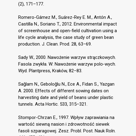
(2), 171–177.
Romero-Gámez M., Suárez-Rey E. M., Antón A.,
Castilla N., Soriano T., 2012. Environmental impact
of screenhouse and open-field cultivation using a
life cycle analysis, the case study of green bean
production. J. Clean. Prod. 28, 63–69.
Sady W., 2000. Nawożenie warzyw strączkowych.
Fasola zwykła. W: Nawożenie warzyw polo-wych.
Wyd. Plantpress, Kraków, 82–83.
Sağlam N., Geboloğlu N., Ece A., Fidan S., Yazgan
A. 2000. Effects of different sowing dates on
harvesting date and yield of beans under plastic
tunnels. Acta Hortic. 533, 315–321.
Stompor-Chrzan E., 1997. Wpływ zaprawiania na
wartość siewną nasion i zdrowotność siewek
fasoli szparagowej. Zesz. Probl. Post. Nauk Roln.