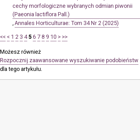
cechy morfologiczne wybranych odmian piwonii
(Paeonia lactiflora Pall.)
,
Annales Horticulturae: Tom 34 Nr 2 (2025)
<<
<
1
2
3
4
5
6
7
8
9
10
>
>>
Możesz również
Rozpocznij zaawansowane wyszukiwanie podobieństw
dla tego artykułu.