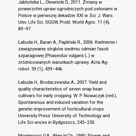
Jabłońska L., Olewnicki D., 2011. Zmiany w
powierzchni upraw ogrodniczych pod osłonami w
Polsce w pierwszej dekadzie XXI w. Sci. J. Wars.
Univ. Life Sci. SGGW, Probl. World Agric. 11 (4),
89–97.
Łabuda H., Baran A., Papliński R., 2006. Kwitnienie i
zawiązywanie strąków siedmiu odmian fasoli
szparagowej (Phaseolus vulgaris L.) w
zróżnicowanych warunkach uprawy. Acta Ag-
robot. 59 (1), 439–446.
Łabuda H., Brodaczewska A., 2007. Yield and
quality characteristics of seven snap bean
cultivars for early cropping. W: P. Nowaczyk (red.),
Spontaneous and induced variation for the
genetic improvement of horticultural crops.
University Press. University of Technology and
Life Sci-ences in Bydgoszcz, 245–250.
Monterroso V.A., Wien H.Ch., 1990. Flower and