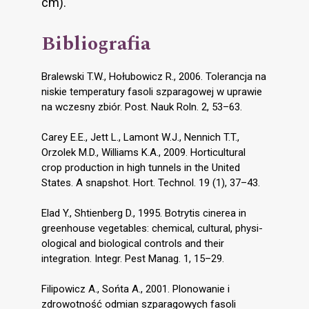
cm).
Bibliografia
Bralewski T.W., Hołubowicz R., 2006. Tolerancja na
niskie temperatury fasoli szparagowej w uprawie
na wczesny zbiór. Post. Nauk Roln. 2, 53–63.
Carey E.E., Jett L., Lamont W.J., Nennich T.T.,
Orzolek M.D., Williams K.A., 2009. Horticultural
crop production in high tunnels in the United
States. A snapshot. Hort. Technol. 19 (1), 37–43.
Elad Y., Shtienberg D., 1995. Botrytis cinerea in
greenhouse vegetables: chemical, cultural, physi-
ological and biological controls and their
integration. Integr. Pest Manag. 1, 15–29.
Filipowicz A., Sońta A., 2001. Plonowanie i
zdrowotność odmian szparagowych fasoli