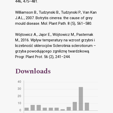
446, 475–481.
Williamson B., Tudzynski B., Tudzynski P., Van Kan
J.A.L., 2007. Botrytis cinerea: the cause of grey
mould disease. Mol. Plant Path. 8 (5), 561–580.
Wójtowicz A., Jajor E., Wójtowicz M., Pasternak
M., 2016. Wpływ temperatury na wzrost grzybni i
liczebność sklerocjów Sclerotinia sclerotiorum –
grzyba powodującego zgniliznę twardzikową.
Progr. Plant Prot. 56 (2), 241–244.
Downloads