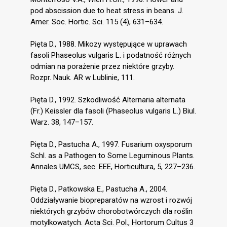
pod abscission due to heat stress in beans. J.
Amer. Soc. Hortic. Sci. 115 (4), 631–634.
Pięta D., 1988. Mikozy występujące w uprawach
fasoli Phaseolus vulgaris L. i podatność różnych
odmian na porażenie przez niektóre grzyby.
Rozpr. Nauk. AR w Lublinie, 111.
Pięta D., 1992. Szkodliwość Alternaria alternata
(Fr.) Keissler dla fasoli (Phaseolus vulgaris L.) Biul.
Warz. 38, 147–157.
Pięta D., Pastucha A., 1997. Fusarium oxysporum
Schl. as a Pathogen to Some Leguminous Plants.
Annales UMCS, sec. EEE, Horticultura, 5, 227–236.
Pięta D., Patkowska E., Pastucha A., 2004.
Oddziaływanie biopreparatów na wzrost i rozwój
niektórych grzybów chorobotwórczych dla roślin
motylkowatych. Acta Sci. Pol., Hortorum Cultus 3