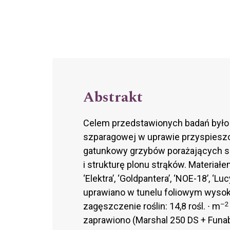
Abstrakt
Celem przedstawionych badań było 
szparagowej w uprawie przyspieszo
gatunkowy grzybów porażających siew
i strukturę plonu strąków. Materia
‘Elektra’, ‘Goldpantera’, ‘NOE-18’, ‘L
uprawiano w tunelu foliowym wyso
–2
zagęszczenie roślin: 14,8 rośl. ∙ m
zaprawiono (Marshal 250 DS + Funab