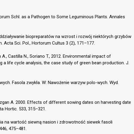
sporum Schl. as a Pathogen to Some Leguminous Plants. Annales
 Oddziaływanie biopreparatów na wzrost i rozwój niektórych grzybów
 Acta Sci. Pol., Hortorum Cultus 3 (2), 171–177.
, Castilla N., Soriano T., 2012. Environmental impact of
 a life cycle analysis, the case study of green bean production. J.
wych. Fasola zwykła. W: Nawożenie warzyw polo-wych. Wyd.
Yazgan A. 2000. Effects of different sowing dates on harvesting date
ta Hortic. 533, 315–321.
a na wartość siewną nasion i zdrowotność siewek fasoli
 446, 475–481.