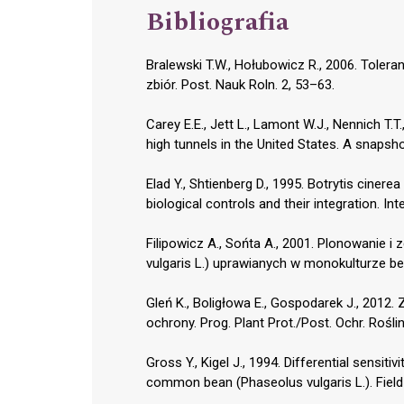
Bibliografia
Bralewski T.W., Hołubowicz R., 2006. Toler
zbiór. Post. Nauk Roln. 2, 53–63.
Carey E.E., Jett L., Lamont W.J., Nennich T.T.
high tunnels in the United States. A snapsho
Elad Y., Shtienberg D., 1995. Botrytis cinere
biological controls and their integration. In
Filipowicz A., Sońta A., 2001. Plonowanie
vulgaris L.) uprawianych w monokulturze be
Gleń K., Boligłowa E., Gospodarek J., 201
ochrony. Prog. Plant Prot./Post. Ochr. Rośli
Gross Y., Kigel J., 1994. Differential sensit
common bean (Phaseolus vulgaris L.). Field