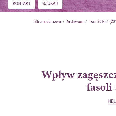
Main menu
KONTAKT
SZUKAJ
Strona domowa
Archiwum
Tom 26 Nr 4 (20
Wpływ zagęszcz
fasol
HEL