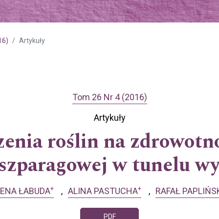
16)
Artykuły
Tom 26 Nr 4 (2016)
Artykuły
enia roślin na zdrowotno
i szparagowej w tunelu w
+
+
ENA ŁABUDA
ALINA PASTUCHA
RAFAŁ PAPLIŃS
PDF