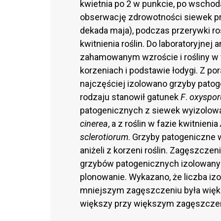
kwietnia po 2 w punkcie, po wschod
obserwację zdrowotności siewek pr
dekada maja), podczas przerywki roś
kwitnienia roślin. Do laboratoryjnej
zahamowanym wzroście i rośliny w 
korzeniach i podstawie łodygi. Z por
najczęściej izolowano grzyby pato
rodzaju stanowił gatunek
F
.
oxyspo
patogenicznych z siewek wyizolo
cinerea
, a z roślin w fazie kwitnienia
sclerotiorum
. Grzyby patogeniczne 
aniżeli z korzeni roślin. Zagęszcze
grzybów patogenicznych izolowanych
plonowanie. Wykazano, że liczba i
mniejszym zagęszczeniu była więks
większy przy większym zagęszczeniu