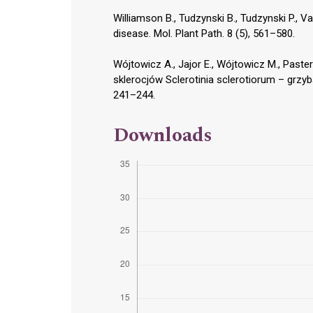
Williamson B., Tudzynski B., Tudzynski P., V
disease. Mol. Plant Path. 8 (5), 561–580.
Wójtowicz A., Jajor E., Wójtowicz M., Paste
sklerocjów Sclerotinia sclerotiorum – grzyb
241–244.
Downloads