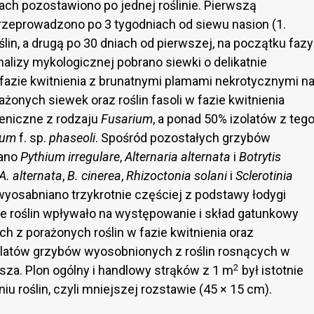
ach pozostawiono po jednej roślinie. Pierwszą
zeprowadzono po 3 tygodniach od siewu nasion (1.
lin, a drugą po 30 dniach od pierwszej, na początku fazy
 analizy mykologicznej pobrano siewki o delikatnie
fazie kwitnienia z brunatnymi plamami nekrotycznymi n
ażonych siewek oraz roślin fasoli w fazie kwitnienia
geniczne z rodzaju
Fusarium
, a ponad 50% izolatów z teg
rum
f. sp.
phaseoli
. Spośród pozostałych grzybów
wano
Pythium irregulare
,
Alternaria alternata
i
Botrytis
A. alternata
,
B. cinerea
,
Rhizoctonia solani
i
Sclerotinia
wyosabniano trzykrotnie częściej z podstawy łodygi
nie roślin wpływało na występowanie i skład gatunkowy
 z porażonych roślin w fazie kwitnienia oraz
zolatów grzybów wyosobnionych z roślin rosnących w
2
za. Plon ogólny i handlowy strąków z 1 m
był istotnie
 roślin, czyli mniejszej rozstawie (45 × 15 cm).