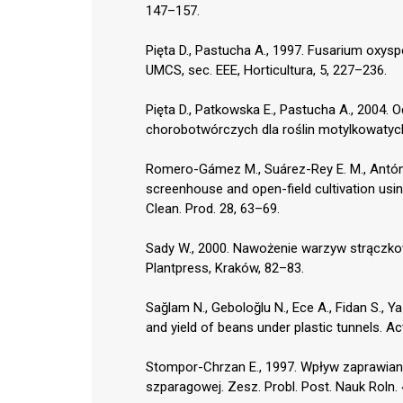
147–157.
Pięta D., Pastucha A., 1997. Fusarium oxy
UMCS, sec. EEE, Horticultura, 5, 227–236.
Pięta D., Patkowska E., Pastucha A., 2004.
chorobotwórczych dla roślin motylkowatych.
Romero-Gámez M., Suárez-Rey E. M., Antón A.
screenhouse and open-field cultivation using
Clean. Prod. 28, 63–69.
Sady W., 2000. Nawożenie warzyw strączko
Plantpress, Kraków, 82–83.
Sağlam N., Geboloğlu N., Ece A., Fidan S., 
and yield of beans under plastic tunnels. Ac
Stompor-Chrzan E., 1997. Wpływ zaprawiani
szparagowej. Zesz. Probl. Post. Nauk Roln.