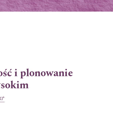
ść i plonowanie
ysokim
+
KI