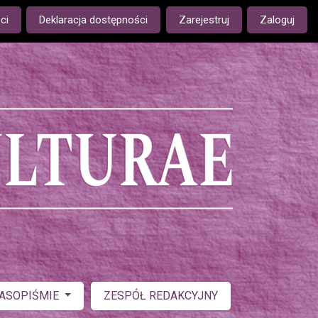
ge is:
ci
Deklaracja dostępności
Zarejestruj
Zaloguj
ZASOPIŚMIE
ZESPÓŁ REDAKCYJNY