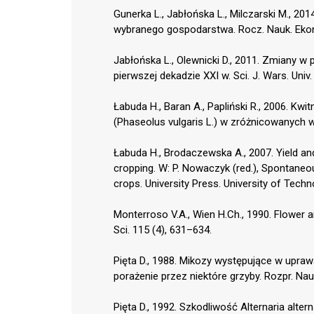
Gunerka L., Jabłońska L., Milczarski M., 2
wybranego gospodarstwa. Rocz. Nauk. Ekono
Jabłońska L., Olewnicki D., 2011. Zmiany 
pierwszej dekadzie XXI w. Sci. J. Wars. Univ.
Łabuda H., Baran A., Papliński R., 2006. Kw
(Phaseolus vulgaris L.) w zróżnicowanych 
Łabuda H., Brodaczewska A., 2007. Yield and
cropping. W: P. Nowaczyk (red.), Spontaneou
crops. University Press. University of Tech
Monterroso V.A., Wien H.Ch., 1990. Flower a
Sci. 115 (4), 631–634.
Pięta D., 1988. Mikozy występujące w upraw
porażenie przez niektóre grzyby. Rozpr. Nauk
Pięta D., 1992. Szkodliwość Alternaria alterna