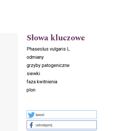
Słowa kluczowe
Phaseolus vulgaris L.
odmiany
grzyby patogeniczne
siewki
faza kwitnienia
plon
tweet
udostępnij