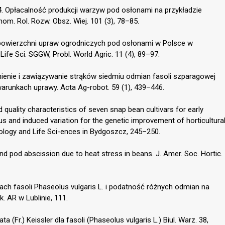
014. Opłacalność produkcji warzyw pod osłonami na przykładzie
m. Rol. Rozw. Obsz. Wiej. 101 (3), 78–85.
w powierzchni upraw ogrodniczych pod osłonami w Polsce w
 Life Sci. SGGW, Probl. World Agric. 11 (4), 89–97.
itnienie i zawiązywanie strąków siedmiu odmian fasoli szparagowej
warunkach uprawy. Acta Ag-robot. 59 (1), 439–446.
 quality characteristics of seven snap bean cultivars for early
s and induced variation for the genetic improvement of horticultura
nology and Life Sci-ences in Bydgoszcz, 245–250.
nd pod abscission due to heat stress in beans. J. Amer. Soc. Hortic.
ach fasoli Phaseolus vulgaris L. i podatność różnych odmian na
. AR w Lublinie, 111.
ta (Fr.) Keissler dla fasoli (Phaseolus vulgaris L.) Biul. Warz. 38,