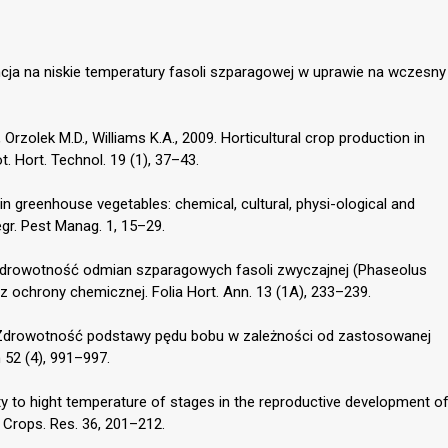
ancja na niskie temperatury fasoli szparagowej w uprawie na wczesny
, Orzolek M.D., Williams K.A., 2009. Horticultural crop production in
t. Hort. Technol. 19 (1), 37–43.
a in greenhouse vegetables: chemical, cultural, physi-ological and
tegr. Pest Manag. 1, 15–29.
 i zdrowotność odmian szparagowych fasoli zwyczajnej (Phaseolus
z ochrony chemicznej. Folia Hort. Ann. 13 (1A), 233–239.
2. Zdrowotność podstawy pędu bobu w zależności od zastosowanej
n 52 (4), 991–997.
ivity to hight temperature of stages in the reproductive development o
 Crops. Res. 36, 201–212.