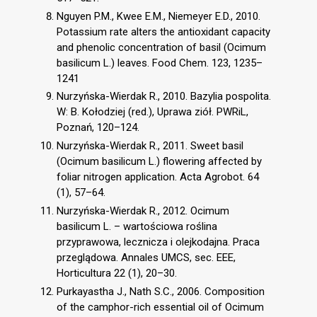
Nguyen P.M., Kwee E.M., Niemeyer E.D., 2010.
Potassium rate alters the antioxidant capacity
and phenolic concentration of basil (Ocimum
basilicum L.) leaves. Food Chem. 123, 1235–
1241
Nurzyńska-Wierdak R., 2010. Bazylia pospolita.
W: B. Kołodziej (red.), Uprawa ziół. PWRiL,
Poznań, 120–124.
Nurzyńska-Wierdak R., 2011. Sweet basil
(Ocimum basilicum L.) flowering affected by
foliar nitrogen application. Acta Agrobot. 64
(1), 57–64.
Nurzyńska-Wierdak R., 2012. Ocimum
basilicum L. – wartościowa roślina
przyprawowa, lecznicza i olejkodajna. Praca
przeglądowa. Annales UMCS, sec. EEE,
Horticultura 22 (1), 20–30.
Purkayastha J., Nath S.C., 2006. Composition
of the camphor-rich essential oil of Ocimum