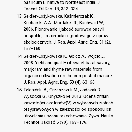
basilicum L. native to Northeast India. J.
Essent. Oil Res. 18, 332–334.
Seidler-Łożykowska, Kaźmierczak K.,
Kucharski W.A., Mordalski R., Buchwald W.,
2006. Plonowanie i jakość surowca bazylii
pospolitej i majeranku ogrodowego z upraw
ekologicznych. J. Res. Appl. Agric. Eng. 51 (2),
157–160.
Seidler-Łożykowska K., Golcz A., Wójcik J.,
2008. Yield and quality of sweet basil, savory,
marjoram and thyme raw materials from
organic cultivation on the composted manure.
J. Res. Appl. Agric. Eng. 53 (4), 63–66.
Telesiński A., Grzeszczuk M., Jadczak D.,
Wysocka G., Onyszko M. 2013. Ocena zmian
zawartości azotanów(V) w wybranych ziołach
przyprawowych w zależności od sposobu ich
utrwalenia i czasu przechowania. Żywn. Nauka
Technol. Jakość 5 (90), 168–176.