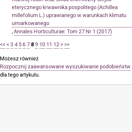
eterycznego krwawnika pospolitego (Achillea
millefolium L.) uprawianego w warunkach klimatu
umiarkowanego
,
Annales Horticulturae: Tom 27 Nr 1 (2017)
<<
<
3
4
5
6
7
8
9
10
11
12
>
>>
Możesz również
Rozpocznij zaawansowane wyszukiwanie podobieństw
dla tego artykułu.