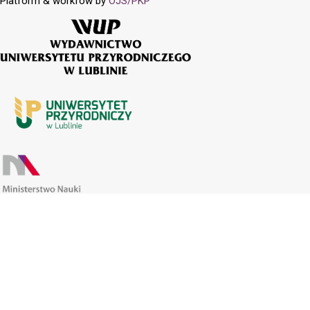
Platform & workfow by
OJS/PKP