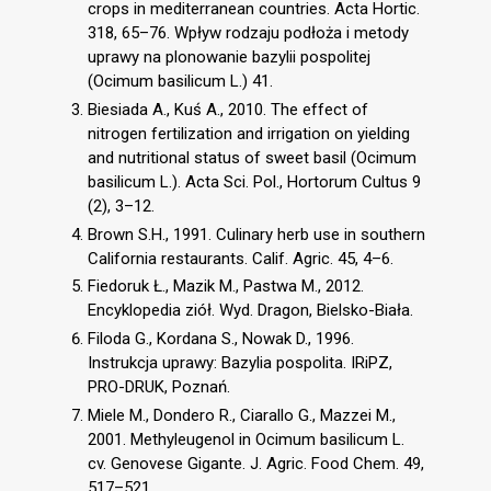
crops in mediterranean countries. Acta Hortic.
318, 65–76. Wpływ rodzaju podłoża i metody
uprawy na plonowanie bazylii pospolitej
(Ocimum basilicum L.) 41.
Biesiada A., Kuś A., 2010. The effect of
nitrogen fertilization and irrigation on yielding
and nutritional status of sweet basil (Ocimum
basilicum L.). Acta Sci. Pol., Hortorum Cultus 9
(2), 3–12.
Brown S.H., 1991. Culinary herb use in southern
California restaurants. Calif. Agric. 45, 4–6.
Fiedoruk Ł., Mazik M., Pastwa M., 2012.
Encyklopedia ziół. Wyd. Dragon, Bielsko-Biała.
Filoda G., Kordana S., Nowak D., 1996.
Instrukcja uprawy: Bazylia pospolita. IRiPZ,
PRO-DRUK, Poznań.
Miele M., Dondero R., Ciarallo G., Mazzei M.,
2001. Methyleugenol in Ocimum basilicum L.
cv. Genovese Gigante. J. Agric. Food Chem. 49,
517–521.