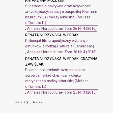
KATARZYNA MOŻDŻEŃ,
Substancje bioaktywne oraz aktywność
antyoksydacyjna bazylii pospolitej (Ocimum
basilicum L.) i melisy lekarskiej (Melissa
officinalis L.)
,
Annales Horticulturae: Tom 26 Nr 4 (2016)
RENATA NURZYŃSKA-WIERDAK,
Potencjał fitoterapeutyczny wybranych
gatunków z rodzaju Satureja (Lamiaceae)
,
Annales Horticulturae: Tom 26 Nr 4 (2016)
RENATA NURZYŃSKA-WIERDAK, GRAŻYNA
ZAWIŚLAK,
Dolistne dokarmianie azotem a plon
surowca i skład chemiczny olejku
eterycznego melisy lekarskiej (Melissa
officinalis L.)
,
Annales Horticulturae: Tom 25 Nr 3 (2015)
<<
<
1
2
3
4
>
>>