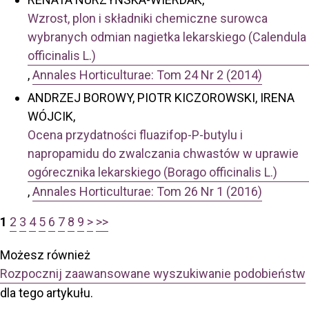
Wzrost, plon i składniki chemiczne surowca
wybranych odmian nagietka lekarskiego (Calendula
officinalis L.)
,
Annales Horticulturae: Tom 24 Nr 2 (2014)
ANDRZEJ BOROWY, PIOTR KICZOROWSKI, IRENA
WÓJCIK,
Ocena przydatności fluazifop-P-butylu i
napropamidu do zwalczania chwastów w uprawie
ogórecznika lekarskiego (Borago officinalis L.)
,
Annales Horticulturae: Tom 26 Nr 1 (2016)
1
2
3
4
5
6
7
8
9
>
>>
Możesz również
Rozpocznij zaawansowane wyszukiwanie podobieństw
dla tego artykułu.