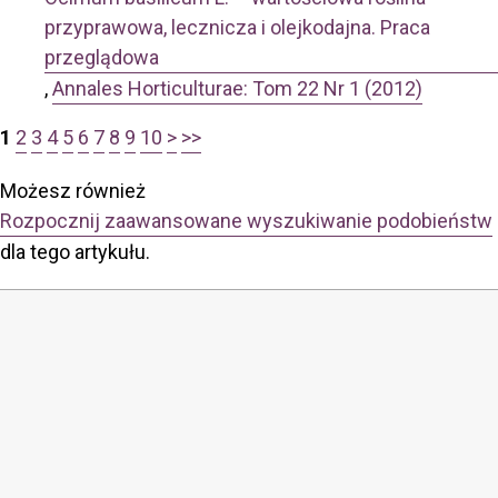
przyprawowa, lecznicza i olejkodajna. Praca
przeglądowa
,
Annales Horticulturae: Tom 22 Nr 1 (2012)
1
2
3
4
5
6
7
8
9
10
>
>>
Możesz również
Rozpocznij zaawansowane wyszukiwanie podobieństw
dla tego artykułu.