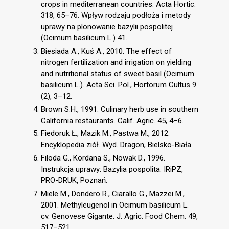
crops in mediterranean countries. Acta Hortic.
318, 65–76. Wpływ rodzaju podłoża i metody
uprawy na plonowanie bazylii pospolitej
(Ocimum basilicum L.) 41.
Biesiada A., Kuś A., 2010. The effect of
nitrogen fertilization and irrigation on yielding
and nutritional status of sweet basil (Ocimum
basilicum L.). Acta Sci. Pol., Hortorum Cultus 9
(2), 3–12.
Brown S.H., 1991. Culinary herb use in southern
California restaurants. Calif. Agric. 45, 4–6.
Fiedoruk Ł., Mazik M., Pastwa M., 2012.
Encyklopedia ziół. Wyd. Dragon, Bielsko-Biała.
Filoda G., Kordana S., Nowak D., 1996.
Instrukcja uprawy: Bazylia pospolita. IRiPZ,
PRO-DRUK, Poznań.
Miele M., Dondero R., Ciarallo G., Mazzei M.,
2001. Methyleugenol in Ocimum basilicum L.
cv. Genovese Gigante. J. Agric. Food Chem. 49,
517–521.