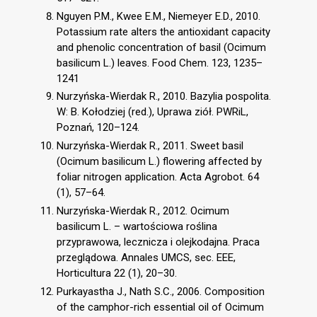
Nguyen P.M., Kwee E.M., Niemeyer E.D., 2010.
Potassium rate alters the antioxidant capacity
and phenolic concentration of basil (Ocimum
basilicum L.) leaves. Food Chem. 123, 1235–
1241
Nurzyńska-Wierdak R., 2010. Bazylia pospolita.
W: B. Kołodziej (red.), Uprawa ziół. PWRiL,
Poznań, 120–124.
Nurzyńska-Wierdak R., 2011. Sweet basil
(Ocimum basilicum L.) flowering affected by
foliar nitrogen application. Acta Agrobot. 64
(1), 57–64.
Nurzyńska-Wierdak R., 2012. Ocimum
basilicum L. – wartościowa roślina
przyprawowa, lecznicza i olejkodajna. Praca
przeglądowa. Annales UMCS, sec. EEE,
Horticultura 22 (1), 20–30.
Purkayastha J., Nath S.C., 2006. Composition
of the camphor-rich essential oil of Ocimum