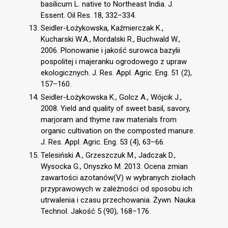
basilicum L. native to Northeast India. J.
Essent. Oil Res. 18, 332–334.
Seidler-Łożykowska, Kaźmierczak K.,
Kucharski W.A., Mordalski R., Buchwald W.,
2006. Plonowanie i jakość surowca bazylii
pospolitej i majeranku ogrodowego z upraw
ekologicznych. J. Res. Appl. Agric. Eng. 51 (2),
157–160.
Seidler-Łożykowska K., Golcz A., Wójcik J.,
2008. Yield and quality of sweet basil, savory,
marjoram and thyme raw materials from
organic cultivation on the composted manure.
J. Res. Appl. Agric. Eng. 53 (4), 63–66.
Telesiński A., Grzeszczuk M., Jadczak D.,
Wysocka G., Onyszko M. 2013. Ocena zmian
zawartości azotanów(V) w wybranych ziołach
przyprawowych w zależności od sposobu ich
utrwalenia i czasu przechowania. Żywn. Nauka
Technol. Jakość 5 (90), 168–176.