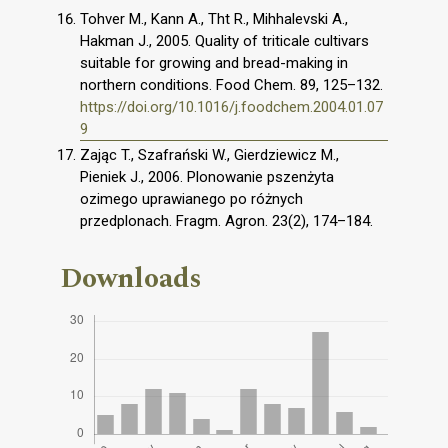
Tohver M., Kann A., Tӓht R., Mihhalevski A.,
Hakman J., 2005. Quality of triticale cultivars
suitable for growing and bread-making in
northern conditions. Food Chem. 89, 125–132.
https://doi.org/10.1016/j.foodchem.2004.01.07
9
Zając T., Szafrański W., Gierdziewicz M.,
Pieniek J., 2006. Plonowanie pszenżyta
ozimego uprawianego po różnych
przedplonach. Fragm. Agron. 23(2), 174–184.
Downloads