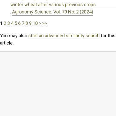
winter wheat after various previous crops
,
Agronomy Science: Vol. 79 No. 2 (2024)
1
2
3
4
5
6
7
8
9
10
>
>>
You may also
start an advanced similarity search
for this
article.