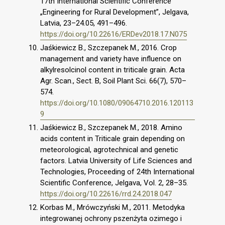
17th International Scientific Conference
„Engineering for Rural Development”, Jelgava,
Latvia, 23–24.05, 491–496.
https://doi.org/10.22616/ERDev2018.17.N075
Jaśkiewicz B., Szczepanek M., 2016. Crop
management and variety have influence on
alkylresolcinol content in triticale grain. Acta
Agr. Scan., Sect. B, Soil Plant Sci. 66(7), 570–
574.
https://doi.org/10.1080/09064710.2016.120113
9
Jaśkiewicz B., Szczepanek M., 2018. Amino
acids content in Triticale grain depending on
meteorological, agrotechnical and genetic
factors. Latvia University of Life Sciences and
Technologies, Proceeding of 24th International
Scientific Conference, Jelgava, Vol. 2, 28–35.
https://doi.org/10.22616/rrd.24.2018.047
Korbas M., Mrówczyński M., 2011. Metodyka
integrowanej ochrony pszenżyta ozimego i