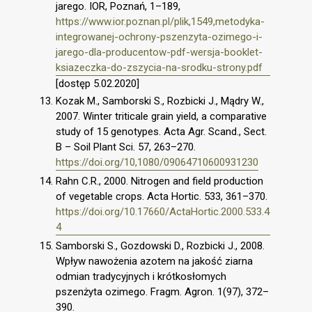
jarego. IOR, Poznań, 1–189,
https://www.ior.poznan.pl/plik,1549,metodyka-
integrowanej-ochrony-pszenzyta-ozimego-i-
jarego-dla-producentow-pdf-wersja-booklet-
ksiazeczka-do-zszycia-na-srodku-strony.pdf
[dostęp 5.02.2020]
Kozak M., Samborski S., Rozbicki J., Mądry W.,
2007. Winter triticale grain yield, a comparative
study of 15 genotypes. Acta Agr. Scand., Sect.
B – Soil Plant Sci. 57, 263–270.
https://doi.org/10,1080/09064710600931230
Rahn C.R., 2000. Nitrogen and field production
of vegetable crops. Acta Hortic. 533, 361–370.
https://doi.org/10.17660/ActaHortic.2000.533.4
4
Samborski S., Gozdowski D., Rozbicki J., 2008.
Wpływ nawożenia azotem na jakość ziarna
odmian tradycyjnych i krótkosłomych
pszenżyta ozimego. Fragm. Agron. 1(97), 372–
390.