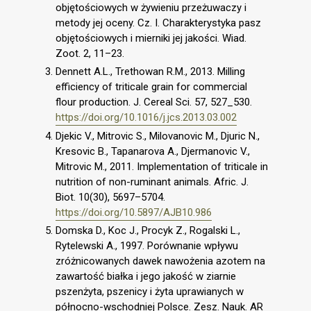
objętościowych w żywieniu przeżuwaczy i
metody jej oceny. Cz. I. Charakterystyka pasz
objętościowych i mierniki jej jakości. Wiad.
Zoot. 2, 11–23.
Dennett A.L., Trethowan R.M., 2013. Milling
efficiency of triticale grain for commercial
flour production. J. Cereal Sci. 57, 527_530.
https://doi.org/10.1016/j.jcs.2013.03.002
Djekic V., Mitrovic S., Milovanovic M., Djuric N.,
Kresovic B., Tapanarova A., Djermanovic V.,
Mitrovic M., 2011. Implementation of triticale in
nutrition of non-ruminant animals. Afric. J.
Biot. 10(30), 5697–5704.
https://doi.org/10.5897/AJB10.986
Domska D., Koc J., Procyk Z., Rogalski L.,
Rytelewski A., 1997. Porównanie wpływu
zróżnicowanych dawek nawożenia azotem na
zawartość białka i jego jakość w ziarnie
pszenżyta, pszenicy i żyta uprawianych w
północno-wschodniej Polsce. Zesz. Nauk. AR