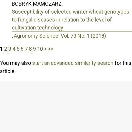
BOBRYK-MAMCZARZ,
Susceptibility of selected winter wheat genotypes
to fungal diseases in relation to the level of
cultivation technology
,
Agronomy Science: Vol. 73 No. 1 (2018)
1
2
3
4
5
6
7
8
9
10
>
>>
You may also
start an advanced similarity search
for this
article.