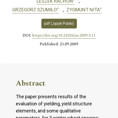
LESZEK RACHOŃ
+
+
GRZEGORZ SZUMIŁO
ZYGMUNT NITA
pdf (Język Polski)
DOI:
https://doi.org/10.24326/as.2009.3.11
Published: 21.09.2009
Abstract
The paper presents results of the
evaluation of yielding, yield structure
elements, and some qualitative
parameters for 3 winter wheat species: