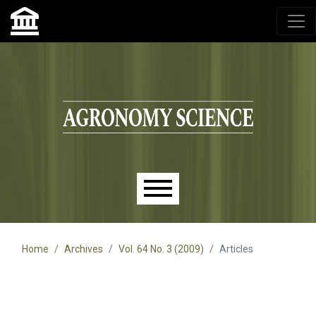
Agronomy Science, przyrodniczy lublin, czasopisma up,
czasopisma uniwersytet przyrodniczy lublin
Skip to main navigation menu
Skip to main content
Skip to site footer
Main menu
Home
Archives
Vol. 64 No. 3 (2009)
Articles