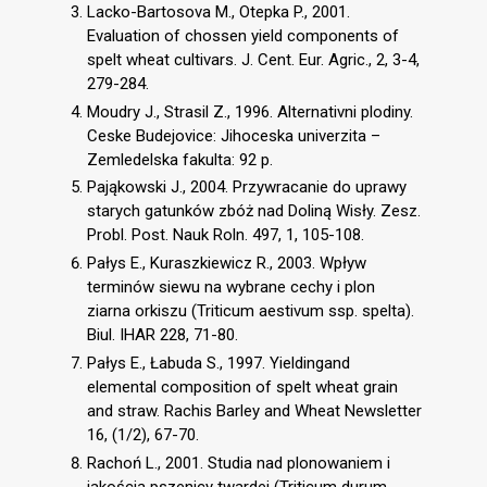
Lacko-Bartosova M., Otepka P., 2001.
Evaluation of chossen yield components of
spelt wheat cultivars. J. Cent. Eur. Agric., 2, 3-4,
279-284.
Moudry J., Strasil Z., 1996. Alternativni plodiny.
Ceske Budejovice: Jihoceska univerzita –
Zemledelska fakulta: 92 p.
Pająkowski J., 2004. Przywracanie do uprawy
starych gatunków zbóż nad Doliną Wisły. Zesz.
Probl. Post. Nauk Roln. 497, 1, 105-108.
Pałys E., Kuraszkiewicz R., 2003. Wpływ
terminów siewu na wybrane cechy i plon
ziarna orkiszu (Triticum aestivum ssp. spelta).
Biul. IHAR 228, 71-80.
Pałys E., Łabuda S., 1997. Yieldingand
elemental composition of spelt wheat grain
and straw. Rachis Barley and Wheat Newsletter
16, (1/2), 67-70.
Rachoń L., 2001. Studia nad plonowaniem i
jakością pszenicy twardej (Triticum durum