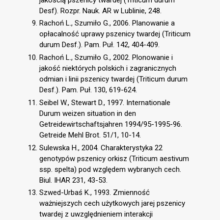
Desf). Rozpr. Nauk. AR w Lublinie, 248.
Rachoń L., Szumiło G., 2006. Planowanie a
opłacalność uprawy pszenicy twardej (Triticum
durum Desf.). Pam. Puł. 142, 404-409.
Rachoń L., Szumiło G., 2002. Plonowanie i
jakość niektórych polskich i zagranicznych
odmian i linii pszenicy twardej (Triticum durum
Desf.). Pam. Puł. 130, 619-624.
Seibel W., Stewart D., 1997. Internationale
Durum weizen situation in den
Getreidewirtschaftsjahren 1994/95-1995-96.
Getreide Mehl Brot. 51/1, 10-14.
Sulewska H., 2004. Charakterystyka 22
genotypów pszenicy orkisz (Triticum aestivum
ssp. spelta) pod względem wybranych cech.
Biul. IHAR 231, 43-53.
Szwed-Urbaś K., 1993. Zmienność
ważniejszych cech użytkowych jarej pszenicy
twardej z uwzględnieniem interakcji