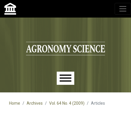
Agronomy Science, przyrodniczy lublin, czasopisma up,
czasopisma uniwersytet przyrodniczy lublin
Skip to main navigation menu
Skip to main content
Skip to site footer
Main menu
Home
Archives
Vol. 64 No. 4 (2009)
Articles