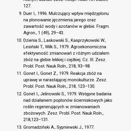
127.
Duer I., 1996. Mulczujący wpływ międzyplonu
na plonowanie jęczmienia jarego oraz
zawartość wody i azotanów w glebie. Fragm.
Agron., 1 (49), 29–43.
Dzienia S., Laskowski S., Kasprzykowski W.,
Lesiński T., Wilk S., 1979. Agroekonomiczna
efektywność zmianowań z różnym udziałem
zbóż na glebie lekkiej i ciężkiej. Cz. III. Zesz.
Probl. Post. Nauk Roln., 218, 93–98.
Gonet I., Gonet Z., 1979. Reakcja zbóż na
uprawę w narastającej monokulturze. Zesz.
Probl. Post. Nauk Roln., 218, 123–130.
Gonet I., Jelinowski S., 1979. Wstępne badania
nad działaniem poplonów ścierniskowych jako
roślin regenerujących w zmianowaniach
zbożowych. Zesz. Probl. Post. Nauk Roln.,
218,123–131.
Gromadziński A., Sypniewski J., 1977.