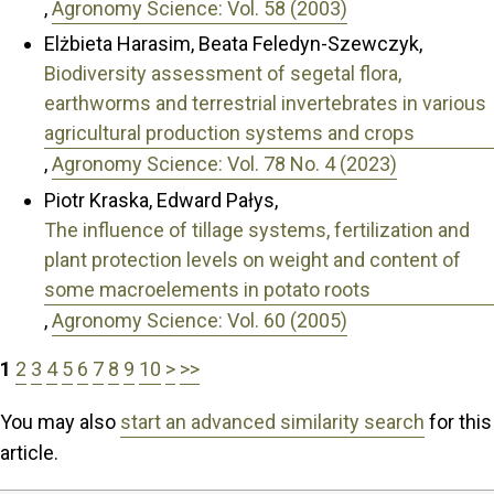
,
Agronomy Science: Vol. 58 (2003)
Elżbieta Harasim, Beata Feledyn-Szewczyk,
Biodiversity assessment of segetal flora,
earthworms and terrestrial invertebrates in various
agricultural production systems and crops
,
Agronomy Science: Vol. 78 No. 4 (2023)
Piotr Kraska, Edward Pałys,
The influence of tillage systems, fertilization and
plant protection levels on weight and content of
some macroelements in potato roots
,
Agronomy Science: Vol. 60 (2005)
1
2
3
4
5
6
7
8
9
10
>
>>
You may also
start an advanced similarity search
for this
article.