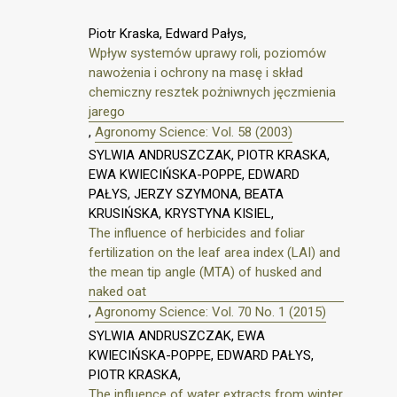
Piotr Kraska, Edward Pałys,
Wpływ systemów uprawy roli, poziomów
nawożenia i ochrony na masę i skład
chemiczny resztek pożniwnych jęczmienia
jarego
,
Agronomy Science: Vol. 58 (2003)
SYLWIA ANDRUSZCZAK, PIOTR KRASKA,
EWA KWIECIŃSKA-POPPE, EDWARD
PAŁYS, JERZY SZYMONA, BEATA
KRUSIŃSKA, KRYSTYNA KISIEL,
The influence of herbicides and foliar
fertilization on the leaf area index (LAI) and
the mean tip angle (MTA) of husked and
naked oat
,
Agronomy Science: Vol. 70 No. 1 (2015)
SYLWIA ANDRUSZCZAK, EWA
KWIECIŃSKA-POPPE, EDWARD PAŁYS,
PIOTR KRASKA,
The influence of water extracts from winter