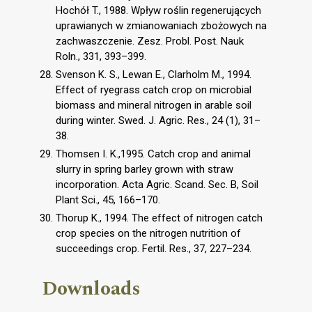
Hochół T., 1988. Wpływ roślin regenerujących
uprawianych w zmianowaniach zbożowych na
zachwaszczenie. Zesz. Probl. Post. Nauk
Roln., 331, 393–399.
Svenson K. S., Lewan E., Clarholm M., 1994.
Effect of ryegrass catch crop on microbial
biomass and mineral nitrogen in arable soil
during winter. Swed. J. Agric. Res., 24 (1), 31–
38.
Thomsen I. K.,1995. Catch crop and animal
slurry in spring barley grown with straw
incorporation. Acta Agric. Scand. Sec. B, Soil
Plant Sci., 45, 166–170.
Thorup K., 1994. The effect of nitrogen catch
crop species on the nitrogen nutrition of
succeedings crop. Fertil. Res., 37, 227–234.
Downloads