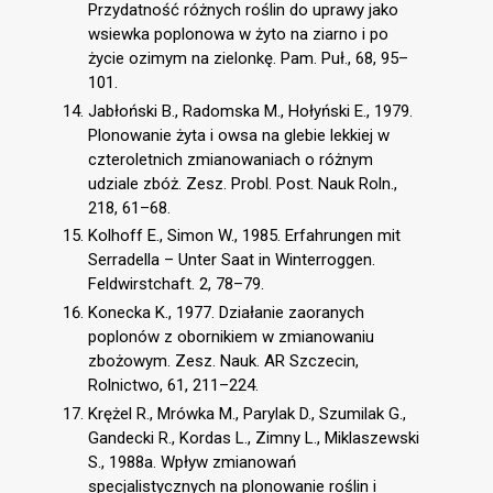
Przydatność różnych roślin do uprawy jako
wsiewka poplonowa w żyto na ziarno i po
życie ozimym na zielonkę. Pam. Puł., 68, 95–
101.
Jabłoński B., Radomska M., Hołyński E., 1979.
Plonowanie żyta i owsa na glebie lekkiej w
czteroletnich zmianowaniach o różnym
udziale zbóż. Zesz. Probl. Post. Nauk Roln.,
218, 61–68.
Kolhoff E., Simon W., 1985. Erfahrungen mit
Serradella – Unter Saat in Winterroggen.
Feldwirstchaft. 2, 78–79.
Konecka K., 1977. Działanie zaoranych
poplonów z obornikiem w zmianowaniu
zbożowym. Zesz. Nauk. AR Szczecin,
Rolnictwo, 61, 211–224.
Krężel R., Mrówka M., Parylak D., Szumilak G.,
Gandecki R., Kordas L., Zimny L., Miklaszewski
S., 1988a. Wpływ zmianowań
specjalistycznych na plonowanie roślin i