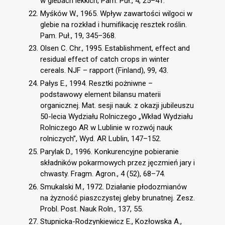
w glebach lekkich, Pam. Puł., 4, 25–41.
Myśków W., 1965. Wpływ zawartości wilgoci w
glebie na rozkład i humifikację resztek roślin.
Pam. Puł., 19, 345–368.
Olsen C. Chr., 1995. Establishment, effect and
residual effect of catch crops in winter
cereals. NJF – rapport (Finland), 99, 43.
Pałys E., 1994. Resztki pożniwne –
podstawowy element bilansu materii
organicznej. Mat. sesji nauk. z okazji jubileuszu
50-lecia Wydziału Rolniczego „Wkład Wydziału
Rolniczego AR w Lublinie w rozwój nauk
rolniczych”, Wyd. AR Lublin, 147–152.
Parylak D., 1996. Konkurencyjne pobieranie
składników pokarmowych przez jęczmień jary i
chwasty. Fragm. Agron., 4 (52), 68–74.
Smukalski M., 1972. Działanie płodozmianów
na żyzność piaszczystej gleby brunatnej. Zesz.
Probl. Post. Nauk Roln., 137, 55.
Stupnicka-Rodzynkiewicz E., Kozłowska A.,