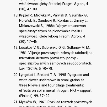
właściwości gleby średniej. Fragm. Agron., 4
(20), 47–80.
Krężel R., Mrówka M., Parylak D., Szumilak G.,
Hołyński E., Gandecki R., Kordas L., Zimny L.,
Miklaszewski S., 1988b. Wpływ zmianowań
specjalistycznych na plonowanie roślin i
właściwości gleby lekkiej. Fragm. Agron., 4
(20), 17–46.
Losakov V. G., Sidorenko O. G., Sultanov M. M.,
1981. Vlijanije pożniwnych zelenych udobrnij na
mikrofloru dernovo pozolistoj pocvy v
specializirowanych zernovych sevooborotach.
Izw. TSChA. 5, 70–78.
Lyngstad I., Breland T. A., 1995. Ryegrass and
white clover undersown in small grains at
three N levels and four tillage treatments:
effects on soil mineral nitrogen. NFJ – rapport
(Finland). 99, 87–92.
Myśków W., 1961. Rozkład resztek pożniwnych