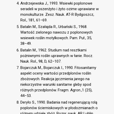
Andrzejewska J., 1993. Wsiewki poplonowe
seradeli w pszenżyto i żyto ozime uprawiane w
monokulturze. Zesz. Nauk. AT-R Bydgoszcz,
Rol., 181, 61–69.
Batalin M., Szałajda R., Urbański S., 1968.
Wartość zielonego nawozu z poplonowych
wsiewek roślin motylkowych. Pam. Puł., 35,
38–49.
Batalin M., 1962. Studium nad resztkami
pożniwnymi roślin uprawnych w łanie. Rocz.
Nauk. Rol., 98, D, 62–107.
Bojarczuk M., Bojarczuk I., 1990. Fitosanitarny
aspekt oceny wartości przedplonów roślin
zbożowych. Reakcja jęczmienia jarego na
niekorzystne warunki sanitarne gleby spod
różnych przedplonów. Fragm. Agron.,1 (25),
44–53.
Deryło S., 1990. Badania nad regenerującą rolą
poplonów ścierniskowych w płodozmianach o
różnym udziale zbóż. Rozpr. nauk. AR Lublin,