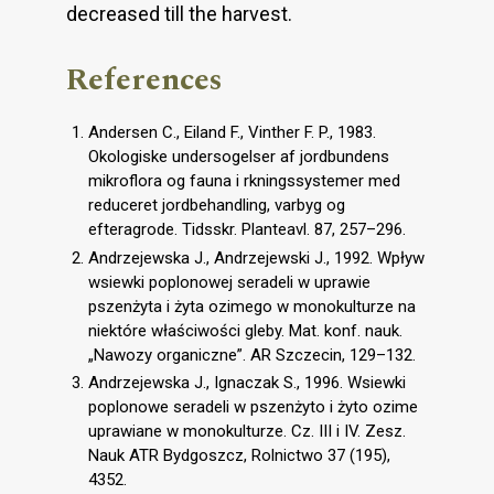
decreased till the harvest.
References
Andersen C., Eiland F., Vinther F. P., 1983.
Okologiske undersogelser af jordbundens
mikroflora og fauna i rkningssystemer med
reduceret jordbehandling, varbyg og
efteragrode. Tidsskr. Planteavl. 87, 257–296.
Andrzejewska J., Andrzejewski J., 1992. Wpływ
wsiewki poplonowej seradeli w uprawie
pszenżyta i żyta ozimego w monokulturze na
niektóre właściwości gleby. Mat. konf. nauk.
„Nawozy organiczne”. AR Szczecin, 129–132.
Andrzejewska J., Ignaczak S., 1996. Wsiewki
poplonowe seradeli w pszenżyto i żyto ozime
uprawiane w monokulturze. Cz. III i IV. Zesz.
Nauk ATR Bydgoszcz, Rolnictwo 37 (195),
4352.