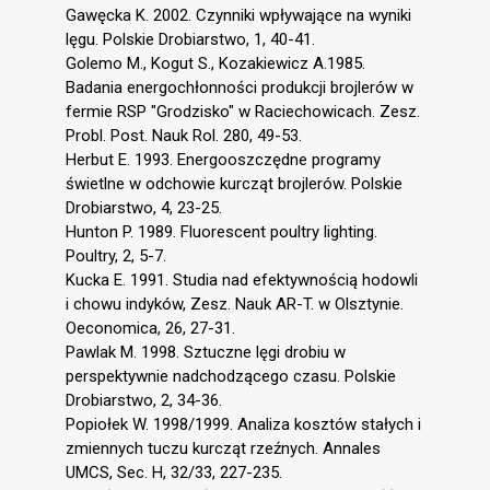
Gawęcka K. 2002. Czynniki wpływające na wyniki
lęgu. Polskie Drobiarstwo, 1, 40-41.
Golemo M., Kogut S., Kozakiewicz A.1985.
Badania energochłonności produkcji brojlerów w
fermie RSP "Grodzisko" w Raciechowicach. Zesz.
Probl. Post. Nauk Rol. 280, 49-53.
Herbut E. 1993. Energooszczędne programy
świetlne w odchowie kurcząt brojlerów. Polskie
Drobiarstwo, 4, 23-25.
Hunton P. 1989. Fluorescent poultry lighting.
Poultry, 2, 5-7.
Kucka E. 1991. Studia nad efektywnością hodowli
i chowu indyków, Zesz. Nauk AR-T. w Olsztynie.
Oeconomica, 26, 27-31.
Pawlak M. 1998. Sztuczne lęgi drobiu w
perspektywnie nadchodzącego czasu. Polskie
Drobiarstwo, 2, 34-36.
Popiołek W. 1998/1999. Analiza kosztów stałych i
zmiennych tuczu kurcząt rzeźnych. Annales
UMCS, Sec. H, 32/33, 227-235.