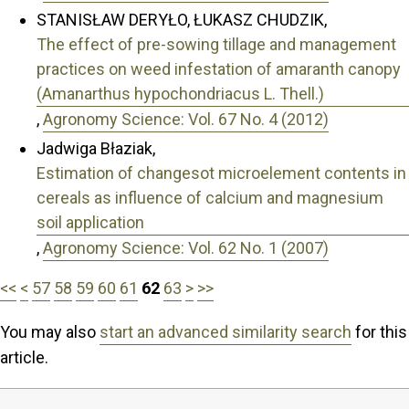
STANISŁAW DERYŁO, ŁUKASZ CHUDZIK,
The effect of pre-sowing tillage and management
practices on weed infestation of amaranth canopy
(Amanarthus hypochondriacus L. Thell.)
,
Agronomy Science: Vol. 67 No. 4 (2012)
Jadwiga Błaziak,
Estimation of changesot microelement contents in
cereals as influence of calcium and magnesium
soil application
,
Agronomy Science: Vol. 62 No. 1 (2007)
<<
<
57
58
59
60
61
62
63
>
>>
You may also
start an advanced similarity search
for this
article.