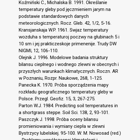
Koźmiński C., Michalska B. 1991. Określanie
temperatury gleby pod jęczmieniem jarym na
podstawie standardowych danych
meteorologicznych. Rocz. Gleb. 42, 1/2, 5-16.
Kransjanskaja W.P. 1961. Swjaz temperatury
wozduha s temperaturoj poczwy na głubinach 5 i
10 sm i jej prakticzeskoje primenenije. Trudy DW
NIGMI, 12, 106-110.
Olejnik J. 1996. Modelowe badania struktury
bilansu cieplnego i wodnego zlewni w obecnych i
przyszłych warunkach klimatycznych. Roczn. AR
w Poznaniu, Rozpr. Naukowe, 268, 1-125.
Panecka K. 1970. Próba sporządzenia mapy
rozkładu geograficznego temperatury gleby w
Polsce. Przegl. Geofiz. 15, 3, 267-275.
Parton W.J. 1984. Predicting soil temperatures in
a shortgrass steppe. Soil Sci. 138, 2, 93-101.
Paszczyk J. 1998. Próba oceny bilansu
promieniowania i wymiany ciepła w zlewni
Bystrzycy lubelskiej. 95-100. W: M. Nowosad (red.)
- Problemy współczesnej klimatologii i