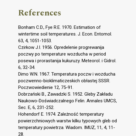
References
Bonham C.D., Fye R.E. 1970. Estimation of
wintertime soil temperatures. J. Econ. Entomol.
63, 4, 1051-1053.
Czirkow J.I. 1956. Opredelenie progrewanija
poczwy po temperature wozducha w period
posewa i prorastanija kukuruzy. Meteorol. i Gidrol.
6, 32-34.
Dimo W.N. 1967. Temperatura poczw i wozducha
poczwenno-bioklimaticzeskich obłastej SSSR.
Poczwowiedienie 12, 75-91.
Dobrzański B., Zawadzki S. 1952. Gleby Zakładu
Naukowo-Doświadczalnego Felin. Annales UMCS,
Sec. E, 6, 231-252.
Hohendorf E. 1974. Zależność temperatury
powierzchniowych warstw kilku typowych gleb od
temperatury powietrza. Wiadom. IMUZ, 11, 4, 11-
28.