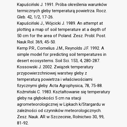
Kapuściński J. 1991. Próba określenia warunków
termicznych gleby temperaturą powietrza. Rocz.
Gleb. 42, 1/2, 17-26.
Kapuściński J., Wójcicki J. 1989. An attempt at
plotting a map of soil temperature at a depth of
50 cm for the area of Poland. Zesz. Probl. Post.
Nauk Rol. 369, 45-50.
Kemp P.R., Cornelius J.M., Reynolds J.F. 1992. A
simple model for predicting soil temperatures in
desert ecosystems. Soil Sci. 153, 4, 280-287.
Kossowski J. 2002. Związek temperatury
przypowierzchniowej warstwy gleby z
temperaturą powietrza i właściwościami
fizycznymi gleby. Acta Agrophysica, 78, 75-88.
Koźmiński C. 1983. Kształtowanie się temperatury
gleby na głębokości 5 cm na stacji
agrometeorologicznej w Lipkach k/Stargardu w
zależności od czynników meteorologicznych.
Zesz. Nauk. AR w Szczecinie, Rolnictwo 30, 99,
81-92.