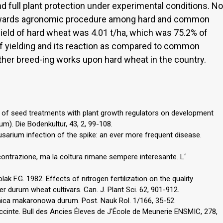
d full plant protection under experimental conditions. No
 towards agronomic procedure among hard and common
ield of hard wheat was 4.01 t/ha, which was 75.2% of
of yielding and its reaction as compared to common
urther breed-ing works upon hard wheat in the country.
 of seed treatments with plant growth regulators on development
um). Die Bodenkultur, 43, 2, 99-108.
usarium infection of the spike: an ever more frequent disease.
n contrazione, ma la coltura rimane sempere interesante. L‘
ak F.G. 1982. Effects of nitrogen fertilization on the quality
r durum wheat cultivars. Can. J. Plant Sci. 62, 901-912.
ica makaronowa durum. Post. Nauk Rol. 1/166, 35-52.
ccinte. Bull des Ancies Éleves de J'École de Meunerie ENSMIC, 278,