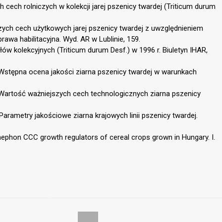
cech rolniczych w kolekcji jarej pszenicy twardej (Triticum durum
ych cech użytkowych jarej pszenicy twardej z uwzględnieniem
awa habilitacyjna. Wyd. AR w Lublinie, 159.
ów kolekcyjnych (Triticum durum Desf.) w 1996 r. Biuletyn IHAR,
. Wstępna ocena jakości ziarna pszenicy twardej w warunkach
. Wartość ważniejszych cech technologicznych ziarna pszenicy
Parametry jakościowe ziarna krajowych linii pszenicy twardej.
ethephon CCC growth regulators of cereal crops grown in Hungary. I.