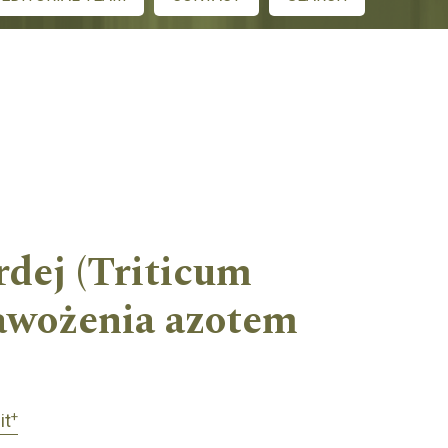
rdej (Triticum
nawożenia azotem
+
it