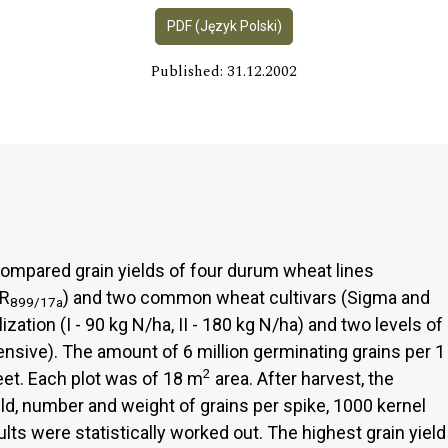
PDF (Język Polski)
Published: 31.12.2002
ompared grain yields of four durum wheat lines
GR
) and two common wheat cultivars (Sigma and
899/17a
lization (I - 90 kg N/ha, II - 180 kg N/ha) and two levels of
ntensive). The amount of 6 million germinating grains per 1
2
eet. Each plot was of 18 m
area. After harvest, the
ld, number and weight of grains per spike, 1000 kernel
lts were statistically worked out. The highest grain yield