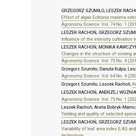
GRZEGORZ SZUMIŁO, LESZEK RAC
Effect of algae Ecklonia maxima ext
Agronomy Science: Vol. 74 No. 1 (20
LESZEK RACHOŃ, GRZEGORZ SZUMI
Influence of the intensity cultivation
LESZEK RACHOŃ, MONIKA KAWCZY
Changes in the structure of sowing ar
Agronomy Science: Vol. 73 No. 4 (20
Grzegorz Szumiło, Danuta Kulpa, Le
Agronomy Science: Vol. 64 No. 4 (20
Grzegorz Szumiło, Leszek Rachoń,
R
LESZEK RACHOŃ, ANDRZEJ WOŹNI
Agronomy Science: Vol. 75 No. 1 (20
Leszek Rachoń, Aneta Bobryk-Mamczar
Yielding and quality of selected specie
LESZEK RACHOŃ, GRZEGORZ SZUM
Variability of leaf area index (LAI) a
technology