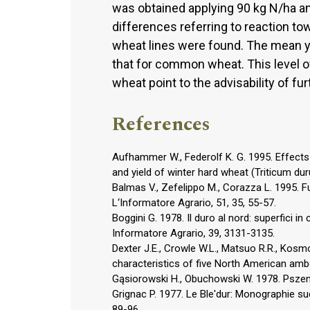
was obtained applying 90 kg N/ha an
differences referring to reaction
wheat lines were found. The mean y
that for common wheat. This level 
wheat point to the advisability of f
References
Aufhammer W., Federolf K. G. 1995. Effects
and yield of winter hard wheat (Triticum dur
Balmas V., Zefelippo M., Corazza L. 1995. F
L‘Informatore Agrario, 51, 35, 55-57.
Boggini G. 1978. Il duro al nord: superfici i
Informatore Agrario, 39, 3131-3135.
Dexter J.E., Crowle W.L., Matsuo R.R., Kosmol
characteristics of five North American ambe
Gąsiorowski H., Obuchowski W. 1978. Pszen
Grignac P. 1977. Le Ble'dur: Monographie su
89-96.