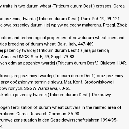
ity traits in two durum wheat (Triticum durum Desf.) crosses. Cereal
d pszenicą twardą (Triticum durum Desf.). Pam. Puł. 19, 99-121.
ciowa pszenicy durum i jej wpływ na cechy makaronu. Przegl. Zboż.
uation and technological properties of new durum wheat lines and
tics breeding of durum wheat. Ba-ri, Italy, 447-469.
j pszenicy twardej (Triticum durum Desf.) z jarą pszenicą
 Annales UMCS, Sec. E, 49, Suppl. 79-83.
rych odmian pszenicy twardej (Triticum durum Desf.). Biuletyn IHAR,
kości jarej pszenicy twardej (Triticum durum Desf.) oraz pszenicy
) przy opóźnionym terminie siewu. Mat. Konf. Środowiskowe i
odów rolnych. SGGW Warszawa, 60-65.
akością pszenicy twardej (Triticum durum Desf.). Rozprawy
ogen fertilization of durum wheat cultivars in the rainfed area of
derations. Cereal Research Commun. 85-90.
Durumweizensituation in den Getreidewirtschaftsjahren 1994/95-
4.