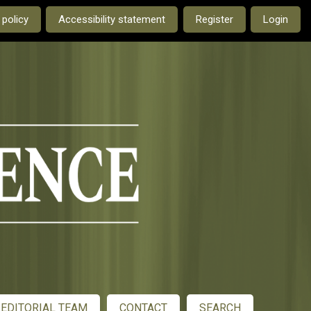
e current language is:
 policy
Accessibility statement
Register
Login
EDITORIAL TEAM
CONTACT
SEARCH