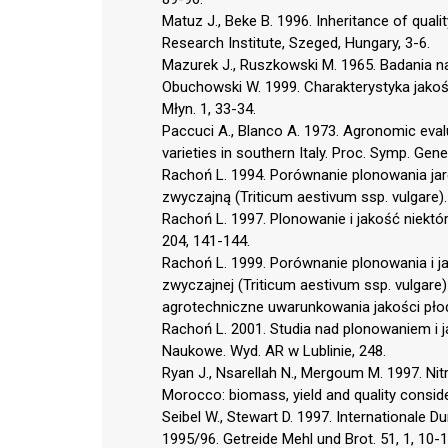
Matuz J., Beke B. 1996. Inheritance of qual
Research Institute, Szeged, Hungary, 3-6.
Mazurek J., Ruszkowski M. 1965. Badania na
Obuchowski W. 1999. Charakterystyka jakoś
Młyn. 1, 33-34.
Paccuci A., Blanco A. 1973. Agronomic eval
varieties in southern Italy. Proc. Symp. Gene
Rachoń L. 1994. Porównanie plonowania jare
zwyczajną (Triticum aestivum ssp. vulgare).
Rachoń L. 1997. Plonowanie i jakość niektó
204, 141-144.
Rachoń L. 1999. Porównanie plonowania i ja
zwyczajnej (Triticum aestivum ssp. vulgare
agrotechniczne uwarunkowania jakości pł
Rachoń L. 2001. Studia nad plonowaniem i j
Naukowe. Wyd. AR w Lublinie, 248.
Ryan J., Nsarellah N., Mergoum M. 1997. Nitr
Morocco: biomass, yield and quality consi
Seibel W., Stewart D. 1997. Internationale 
1995/96. Getreide Mehl und Brot. 51, 1, 10-1