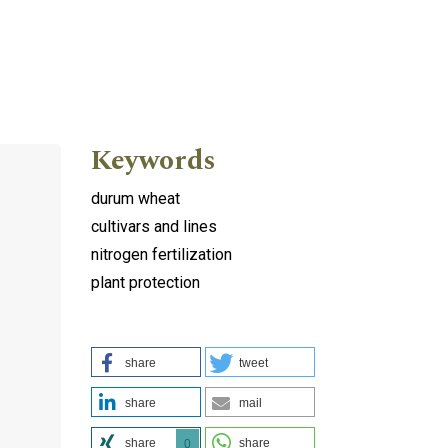
Keywords
durum wheat
cultivars and lines
nitrogen fertilization
plant protection
share
tweet
share
mail
share
share
0