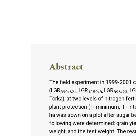
Abstract
The field experiment in 1999-2001 c
(LGR
, LGR
, LGR
, L
899/62a
1359/8
896/23
Torka), at two levels of nitrogen ferti
plant protection (I - minimum, II - i
ha was sown on a plot after sugar b
following were determined: grain yie
weight, and the test weight. The resu