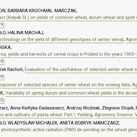
HOŃ, BARBARA KROCHMAL-MARCZAK,
ract (Kelpak SL) on yields of common wheat, durum wheat and spelt
19)
ŁO, HALINA MACHAJ,
 technology on the yield of different genotypes of winter wheat
,
Agron
ŃSKA,
ea, yields and harvests of cereal crops in Poland in the years 1965
18)
szek Rachoń,
Evaluation of the usefulness of selected winter wheat s
09)
esponse of selected species of winter wheat on the sowing date
,
Ag
AK,
Variability of spring durum and common wheat yields in the decad
20)
z, Anna Kiełtyka-Dadasiewicz, Andrzej Woźniak, Zbigniew Stojek, P
s and cultivars of pasta wheat. Part I. Yielding
,
Agronomy Science: Vo
IŁO, WŁADYSŁAW MICHAŁEK, ANETA BOBRYK-MAMCZARZ,
nd photosynthetic active radiation (PAR) de-pending on the wheat geno