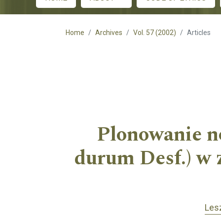
Main menu
Home
Archives
Vol. 57 (2002)
Articles
Plonowanie no
durum Desf.) w 
Les