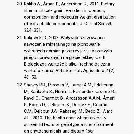
Rakha A., Åman P., Andersson R., 2011. Dietary
fiber in triticale grain: Variation in content,
composition, and molecular weight distribution
of extractable components. J. Cereal Sci. 54,
324–331.
Rakowski D., 2003. Wpływ deszczowania i
nawożenia mineralnego na plonowanie
wybranych odmian pszenicy jarej i pszenżyta
jarego uprawianych na glebie lekkiej. Cz. III.
Biologiczna wartość białka i technologiczna
wartość ziarna. Acta Sci. Pol., Agricultura 2 (2),
43–50.
Shewry P.R., Piironen V., Lampi A.M., Edelmann
M., Kariluoto S., Nurmi T., Fernandez-Orozco R.,
Ravel C., Charmet G., Andersson A.A.M., Åman
P., Boros D., Gebruers K., Dornez E., Courtin
C.M., Delcour J.A., Rakszegi M., Bedo Z., Ward
J.L., 2010. The health grain wheat diversity
screen: Effects of genotype and environment
on phytochemicals and dietary fiber