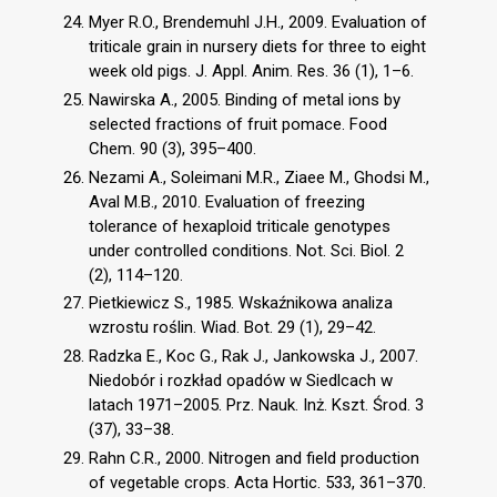
Myer R.O., Brendemuhl J.H., 2009. Evaluation of
triticale grain in nursery diets for three to eight
week old pigs. J. Appl. Anim. Res. 36 (1), 1–6.
Nawirska A., 2005. Binding of metal ions by
selected fractions of fruit pomace. Food
Chem. 90 (3), 395–400.
Nezami A., Soleimani M.R., Ziaee M., Ghodsi M.,
Aval M.B., 2010. Evaluation of freezing
tolerance of hexaploid triticale genotypes
under controlled conditions. Not. Sci. Biol. 2
(2), 114–120.
Pietkiewicz S., 1985. Wskaźnikowa analiza
wzrostu roślin. Wiad. Bot. 29 (1), 29–42.
Radzka E., Koc G., Rak J., Jankowska J., 2007.
Niedobór i rozkład opadów w Siedlcach w
latach 1971–2005. Prz. Nauk. Inż. Kszt. Środ. 3
(37), 33–38.
Rahn C.R., 2000. Nitrogen and field production
of vegetable crops. Acta Hortic. 533, 361–370.