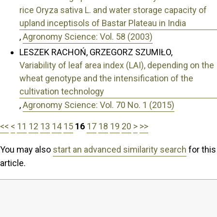
rice Oryza sativa L. and water storage capacity of
upland inceptisols of Bastar Plateau in India
,
Agronomy Science: Vol. 58 (2003)
LESZEK RACHOŃ, GRZEGORZ SZUMIŁO,
Variability of leaf area index (LAI), depending on the
wheat genotype and the intensification of the
cultivation technology
,
Agronomy Science: Vol. 70 No. 1 (2015)
<<
<
11
12
13
14
15
16
17
18
19
20
>
>>
You may also
start an advanced similarity search
for this
article.