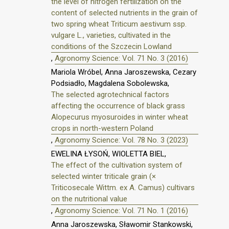
the level of nitrogen fertilization on the
content of selected nutrients in the grain of
two spring wheat Triticum aestivum ssp.
vulgare L., varieties, cultivated in the
conditions of the Szczecin Lowland
,
Agronomy Science: Vol. 71 No. 3 (2016)
Mariola Wróbel, Anna Jaroszewska, Cezary
Podsiadło, Magdalena Sobolewska,
The selected agrotechnical factors
affecting the occurrence of black grass
Alopecurus myosuroides in winter wheat
crops in north-western Poland
,
Agronomy Science: Vol. 78 No. 3 (2023)
EWELINA ŁYSOŃ, WIOLETTA BIEL,
The effect of the cultivation system of
selected winter triticale grain (×
Triticosecale Wittm. ex A. Camus) cultivars
on the nutritional value
,
Agronomy Science: Vol. 71 No. 1 (2016)
Anna Jaroszewska, Sławomir Stankowski,