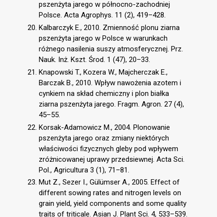
pszenżyta jarego w północno-zachodniej
Polsce. Acta Agrophys. 11 (2), 419–428.
Kalbarczyk E., 2010. Zmienność plonu ziarna
pszenżyta jarego w Polsce w warunkach
różnego nasilenia suszy atmosferycznej. Prz.
Nauk. Inż. Kszt. Środ. 1 (47), 20–33.
Knapowski T., Kozera W., Majcherczak E.,
Barczak B., 2010. Wpływ nawożenia azotem i
cynkiem na skład chemiczny i plon białka
ziarna pszenżyta jarego. Fragm. Agron. 27 (4),
45–55.
Korsak-Adamowicz M., 2004. Plonowanie
pszenżyta jarego oraz zmiany niektórych
właściwości fizycznych gleby pod wpływem
zróżnicowanej uprawy przedsiewnej. Acta Sci.
Pol., Agricultura 3 (1), 71–81.
Mut Z., Sezer I., Gülümser A., 2005. Effect of
different sowing rates and nitrogen levels on
grain yield, yield components and some quality
traits of triticale. Asian J. Plant Sci. 4, 533–539.