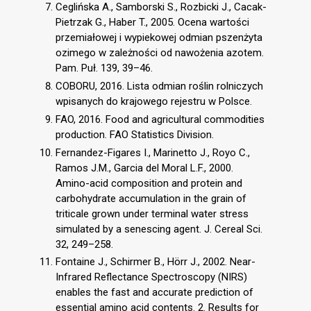
Ceglińska A., Samborski S., Rozbicki J., Cacak-
Pietrzak G., Haber T., 2005. Ocena wartości
przemiałowej i wypiekowej odmian pszenżyta
ozimego w zależności od nawożenia azotem.
Pam. Puł. 139, 39–46.
COBORU, 2016. Lista odmian roślin rolniczych
wpisanych do krajowego rejestru w Polsce.
FAO, 2016. Food and agricultural commodities
production. FAO Statistics Division.
Fernandez-Figares I., Marinetto J., Royo C.,
Ramos J.M., Garcia del Moral L.F., 2000.
Amino-acid composition and protein and
carbohydrate accumulation in the grain of
triticale grown under terminal water stress
simulated by a senescing agent. J. Cereal Sci.
32, 249–258.
Fontaine J., Schirmer B., Hörr J., 2002. Near-
Infrared Reflectance Spectroscopy (NIRS)
enables the fast and accurate prediction of
essential amino acid contents. 2. Results for