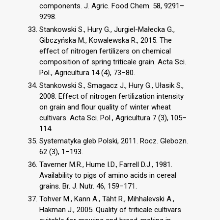
components. J. Agric. Food Chem. 58, 9291–
9298.
Stankowski S., Hury G., Jurgiel-Małecka G.,
Gibczyńska M., Kowalewska R., 2015. The
effect of nitrogen fertilizers on chemical
composition of spring triticale grain. Acta Sci.
Pol., Agricultura 14 (4), 73–80.
Stankowski S., Smagacz J., Hury G., Ułasik S.,
2008. Effect of nitrogen fertilization intensity
on grain and flour quality of winter wheat
cultivars. Acta Sci. Pol., Agricultura 7 (3), 105–
114.
Systematyka gleb Polski, 2011. Rocz. Glebozn.
62 (3), 1–193.
Taverner M.R., Hume I.D., Farrell D.J., 1981.
Availability to pigs of amino acids in cereal
grains. Br. J. Nutr. 46, 159–171.
Tohver M., Kann A., Täht R., Mihhalevski A.,
Hakman J., 2005. Quality of triticale cultivars