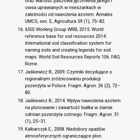
oraz wartość paszowa jęczmienia jarego i
owsa uprawianych w mieszankach w
zależności od nawożenia azotem. Annales
UMCS, sec. E, Agricultura 59 (1), 75–82.
IUSS Working Group WRB, 2015. World
reference base for soil resources 2014.
International soil classification system for
naming soils and creating legends for soil
maps. World Soil Resources Reports 106. FAO,
Rome.
Jaśkiewicz B., 2009. Czynniki decydujące o
regionalnym zróżnicowaniu produkcji
pszenżyta w Polsce. Fragm. Agron. 26 (2), 72–
80.
Jaśkiewicz B., 2014. Wpływ nawożenia azotem
na plonowanie i zawartość białka w ziarnie
odmian pszenżyta ozimego. Fragm. Agron. 31
(1), 25–31.
Kalbarczyk E., 2008. Niedobory opadów
atmosferycznych ograniczające plon