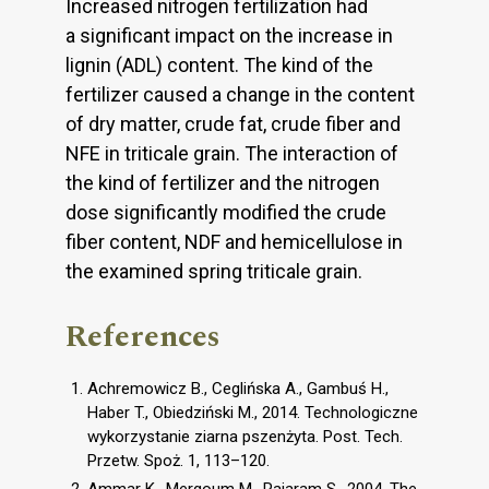
Increased nitrogen fertilization had
a significant impact on the increase in
lignin (ADL) content. The kind of the
fertilizer caused a change in the content
of dry matter, crude fat, crude fiber and
NFE in triticale grain. The interaction of
the kind of fertilizer and the nitrogen
dose significantly modified the crude
fiber content, NDF and hemicellulose in
the examined spring triticale grain.
References
Achremowicz B., Ceglińska A., Gambuś H.,
Haber T., Obiedziński M., 2014. Technologiczne
wykorzystanie ziarna pszenżyta. Post. Tech.
Przetw. Spoż. 1, 113–120.
Ammar K., Mergoum M., Rajaram S., 2004. The