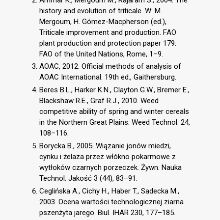
history and evolution of triticale. W: M.
Mergoum, H. Gómez-Macpherson (ed.),
Triticale improvement and production. FAO
plant production and protection paper 179.
FAO of the United Nations, Rome, 1–9.
AOAC, 2012. Official methods of analysis of
AOAC International. 19th ed., Gaithersburg.
Beres B.L., Harker K.N., Clayton G.W., Bremer E.,
Blackshaw R.E., Graf R.J., 2010. Weed
competitive ability of spring and winter cereals
in the Northern Great Plains. Weed Technol. 24,
108–116.
Borycka B., 2005. Wiązanie jonów miedzi,
cynku i żelaza przez włókno pokarmowe z
wytłoków czarnych porzeczek. Żywn. Nauka
Technol. Jakość 3 (44), 83–91.
Ceglińska A., Cichy H., Haber T., Sadecka M.,
2003. Ocena wartości technologicznej ziarna
pszenżyta jarego. Biul. IHAR 230, 177–185.