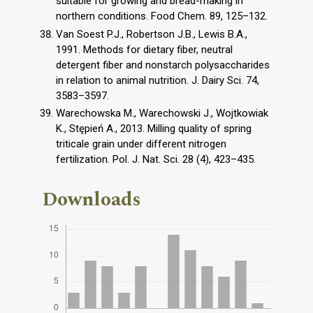
suitable for growing and bread-making in
northern conditions. Food Chem. 89, 125–132.
Van Soest P.J., Robertson J.B., Lewis B.A.,
1991. Methods for dietary fiber, neutral
detergent fiber and nonstarch polysaccharides
in relation to animal nutrition. J. Dairy Sci. 74,
3583–3597.
Warechowska M., Warechowski J., Wojtkowiak
K., Stępień A., 2013. Milling quality of spring
triticale grain under different nitrogen
fertilization. Pol. J. Nat. Sci. 28 (4), 423–435.
Downloads