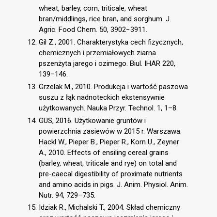
wheat, barley, corn, triticale, wheat
bran/middlings, rice bran, and sorghum. J.
Agric. Food Chem. 50, 3902−3911.
Gil Z., 2001. Charakterystyka cech fizycznych,
chemicznych i przemiałowych ziarna
pszenżyta jarego i ozimego. Biul. IHAR 220,
139–146.
Grzelak M., 2010. Produkcja i wartość paszowa
suszu z łąk nadnoteckich ekstensywnie
użytkowanych. Nauka Przyr. Technol. 1, 1–8.
GUS, 2016. Użytkowanie gruntów i
powierzchnia zasiewów w 2015 r. Warszawa.
Hackl W., Pieper B., Pieper R., Korn U., Zeyner
A., 2010. Effects of ensiling cereal grains
(barley, wheat, triticale and rye) on total and
pre-caecal digestibility of proximate nutrients
and amino acids in pigs. J. Anim. Physiol. Anim.
Nutr. 94, 729–735.
Idziak R., Michalski T., 2004. Skład chemiczny