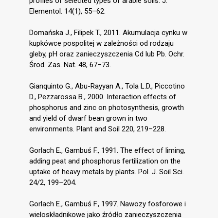
profiles of selected types of arable soils. J.
Elementol. 14(1), 55–62.
Domańska J., Filipek T., 2011. Akumulacja cynku w
kupkówce pospolitej w zależności od rodzaju
gleby, pH oraz zanieczyszczenia Cd lub Pb. Ochr.
Środ. Zas. Nat. 48, 67–73.
Gianquinto G., Abu-Rayyan A., Tola L.D., Piccotino
D., Pezzarossa B., 2000. Interaction effects of
phosphorus and zinc on photosynthesis, growth
and yield of dwarf bean grown in two
environments. Plant and Soil 220, 219–228.
Gorlach E., Gambuś F., 1991. The effect of liming,
adding peat and phosphorus fertilization on the
uptake of heavy metals by plants. Pol. J. Soil Sci.
24/2, 199–204.
Gorlach E., Gambuś F., 1997. Nawozy fosforowe i
wieloskładnikowe jako źródło zanieczyszczenia