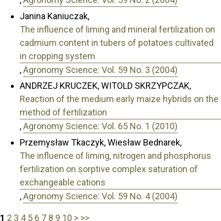
Janina Kaniuczak,
The influence of liming and mineral fertilization on
cadmium content in tubers of potatoes cultivated
in cropping system
,
Agronomy Science: Vol. 59 No. 3 (2004)
ANDRZEJ KRUCZEK, WITOLD SKRZYPCZAK,
Reaction of the medium early maize hybrids on the
method of fertilization
,
Agronomy Science: Vol. 65 No. 1 (2010)
Przemysław Tkaczyk, Wiesław Bednarek,
The influence of liming, nitrogen and phosphorus
fertilization on sorptive complex saturation of
exchangeable cations
,
Agronomy Science: Vol. 59 No. 4 (2004)
1
2
3
4
5
6
7
8
9
10
>
>>