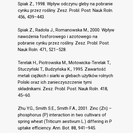
Spiak Z., 1998. Wpływ odczynu gleby na pobranie
cynku przez rośliny. Zesz. Probl. Post. Nauk Roln.
456, 439–443.
Spiak Z., Radoła J., Romanowska M., 2000. Wpływ
nawożenia fosforowego i azotowego na
pobranie cynku przez rośliny. Zesz. Probl. Post.
Nauk Roln. 471, 521–528.
Terelak H., Piotrowska M., Motowicka-Terelak T.,
Stuczyński T., Budzyńska K., 1995. Zawartość
metali ciężkich i siarki w glebach użytków rolnych
Polski oraz ich zanieczyszczenie tymi
składnikami. Zesz. Probl. Post. Nauk Roln. 418,
45–60.
Zhu Y.G., Smith S.E., Smith F.A., 2001. Zinc (Zn) –
phosphorus (P) interaction in two cultivars of
spring wheat (Triticum aestivum L.) differing in P
uptake efficiency. Ann. Bot. 88, 941–945.