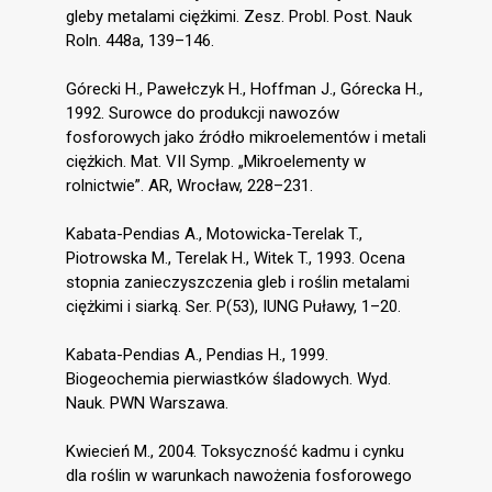
gleby metalami ciężkimi. Zesz. Probl. Post. Nauk
Roln. 448a, 139–146.
Górecki H., Pawełczyk H., Hoffman J., Górecka H.,
1992. Surowce do produkcji nawozów
fosforowych jako źródło mikroelementów i metali
ciężkich. Mat. VII Symp. „Mikroelementy w
rolnictwie”. AR, Wrocław, 228–231.
Kabata-Pendias A., Motowicka-Terelak T.,
Piotrowska M., Terelak H., Witek T., 1993. Ocena
stopnia zanieczyszczenia gleb i roślin metalami
ciężkimi i siarką. Ser. P(53), IUNG Puławy, 1–20.
Kabata-Pendias A., Pendias H., 1999.
Biogeochemia pierwiastków śladowych. Wyd.
Nauk. PWN Warszawa.
Kwiecień M., 2004. Toksyczność kadmu i cynku
dla roślin w warunkach nawożenia fosforowego