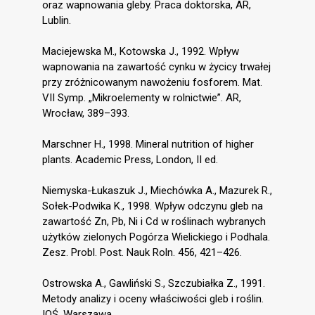
oraz wapnowania gleby. Praca doktorska, AR,
Lublin.
Maciejewska M., Kotowska J., 1992. Wpływ
wapnowania na zawartość cynku w życicy trwałej
przy zróżnicowanym nawożeniu fosforem. Mat.
VII Symp. „Mikroelementy w rolnictwie”. AR,
Wrocław, 389–393.
Marschner H., 1998. Mineral nutrition of higher
plants. Academic Press, London, II ed.
Niemyska-Łukaszuk J., Miechówka A., Mazurek R.,
Sołek-Podwika K., 1998. Wpływ odczynu gleb na
zawartość Zn, Pb, Ni i Cd w roślinach wybranych
użytków zielonych Pogórza Wielickiego i Podhala.
Zesz. Probl. Post. Nauk Roln. 456, 421–426.
Ostrowska A., Gawliński S., Szczubiałka Z., 1991.
Metody analizy i oceny właściwości gleb i roślin.
IOŚ, Warszawa.