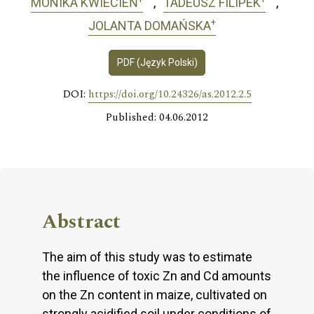
MONIKA KWIECIEŃ
TADEUSZ FILIPEK
+
JOLANTA DOMAŃSKA
PDF (Język Polski)
DOI:
https://doi.org/10.24326/as.2012.2.5
Published: 04.06.2012
Abstract
The aim of this study was to estimate
the influence of toxic Zn and Cd amounts
on the Zn content in maize, cultivated on
strongly acidified soil under conditions of