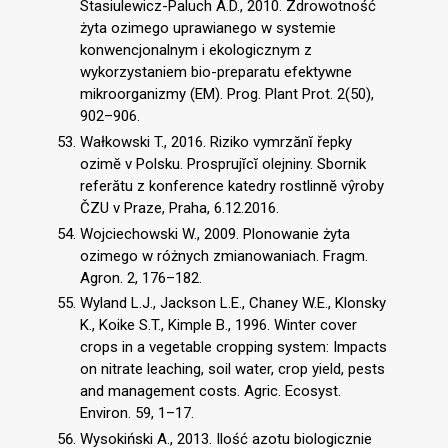
Stasiulewicz-Paluch A.D., 2010. Zdrowotność
żyta ozimego uprawianego w systemie
konwencjonalnym i ekologicznym z
wykorzystaniem bio-preparatu efektywne
mikroorganizmy (EM). Prog. Plant Prot. 2(50),
902–906.
Wałkowski T., 2016. Riziko vymrzănĭ řepky
ozimĕ v Polsku. Prosprujĭcĭ olejniny. Sbornik
referătu z konference katedry rostlinnĕ vŷroby
ČZU v Praze, Praha, 6.12.2016.
Wojciechowski W., 2009. Plonowanie żyta
ozimego w różnych zmianowaniach. Fragm.
Agron. 2, 176–182.
Wyland L.J., Jackson L.E., Chaney W.E., Klonsky
K., Koike S.T., Kimple B., 1996. Winter cover
crops in a vegetable cropping system: Impacts
on nitrate leaching, soil water, crop yield, pests
and management costs. Agric. Ecosyst.
Environ. 59, 1–17.
Wysokiński A., 2013. Ilość azotu biologicznie