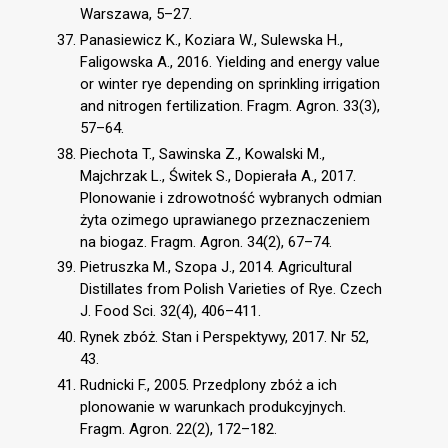
Warszawa, 5–27.
Panasiewicz K., Koziara W., Sulewska H.,
Faligowska A., 2016. Yielding and energy value
or winter rye depending on sprinkling irrigation
and nitrogen fertilization. Fragm. Agron. 33(3),
57–64.
Piechota T., Sawinska Z., Kowalski M.,
Majchrzak L., Świtek S., Dopierała A., 2017.
Plonowanie i zdrowotność wybranych odmian
żyta ozimego uprawianego przeznaczeniem
na biogaz. Fragm. Agron. 34(2), 67–74.
Pietruszka M., Szopa J., 2014. Agricultural
Distillates from Polish Varieties of Rye. Czech
J. Food Sci. 32(4), 406–411.
Rynek zbóż. Stan i Perspektywy, 2017. Nr 52,
43.
Rudnicki F., 2005. Przedplony zbóż a ich
plonowanie w warunkach produkcyjnych.
Fragm. Agron. 22(2), 172–182.