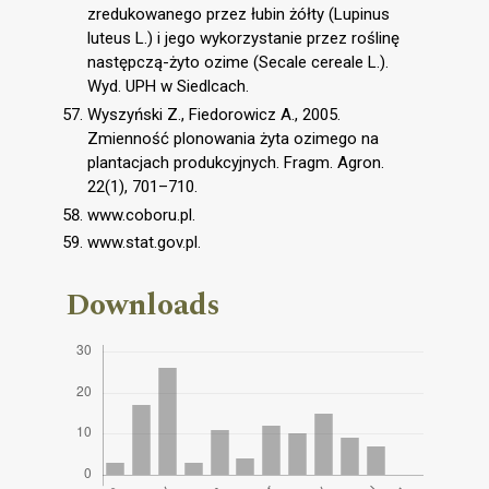
zredukowanego przez łubin żółty (Lupinus
luteus L.) i jego wykorzystanie przez roślinę
następczą-żyto ozime (Secale cereale L.).
Wyd. UPH w Siedlcach.
Wyszyński Z., Fiedorowicz A., 2005.
Zmienność plonowania żyta ozimego na
plantacjach produkcyjnych. Fragm. Agron.
22(1), 701–710.
www.coboru.pl.
www.stat.gov.pl.
Downloads