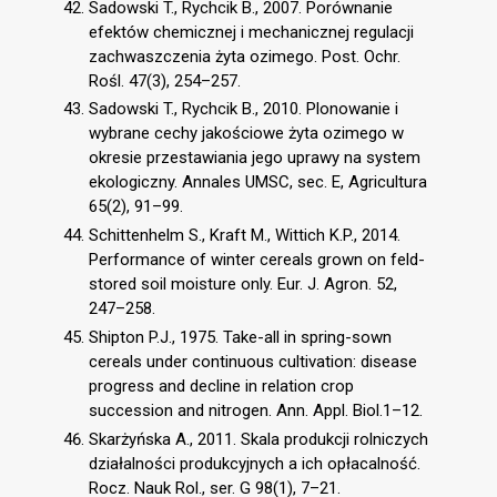
Sadowski T., Rychcik B., 2007. Porównanie
efektów chemicznej i mechanicznej regulacji
zachwaszczenia żyta ozimego. Post. Ochr.
Rośl. 47(3), 254–257.
Sadowski T., Rychcik B., 2010. Plonowanie i
wybrane cechy jakościowe żyta ozimego w
okresie przestawiania jego uprawy na system
ekologiczny. Annales UMSC, sec. E, Agricultura
65(2), 91–99.
Schittenhelm S., Kraft M., Wittich K.P., 2014.
Performance of winter cereals grown on feld-
stored soil moisture only. Eur. J. Agron. 52,
247–258.
Shipton P.J., 1975. Take-all in spring-sown
cereals under continuous cultivation: disease
progress and decline in relation crop
succession and nitrogen. Ann. Appl. Biol.1–12.
Skarżyńska A., 2011. Skala produkcji rolniczych
działalności produkcyjnych a ich opłacalność.
Rocz. Nauk Rol., ser. G 98(1), 7–21.