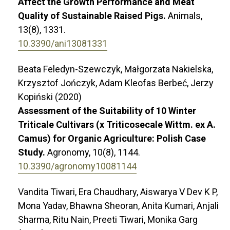
Affect the Growth Performance and Meat
Quality of Sustainable Raised Pigs.
Animals,
13
(8),
1331.
10.3390/ani13081331
Beata Feledyn-Szewczyk, Małgorzata Nakielska,
Krzysztof Jończyk, Adam Kleofas Berbeć, Jerzy
Kopiński (2020)
Assessment of the Suitability of 10 Winter
Triticale Cultivars (x Triticosecale Wittm. ex A.
Camus) for Organic Agriculture: Polish Case
Study.
Agronomy,
10
(8),
1144.
10.3390/agronomy10081144
Vandita Tiwari, Era Chaudhary, Aiswarya V Dev K P,
Mona Yadav, Bhawna Sheoran, Anita Kumari, Anjali
Sharma, Ritu Nain, Preeti Tiwari, Monika Garg