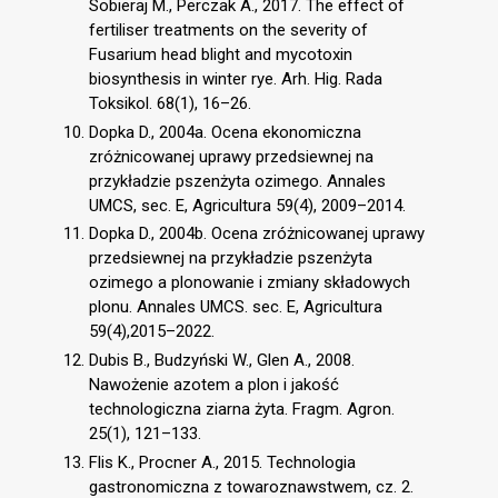
Sobieraj M., Perczak A., 2017. The effect of
fertiliser treatments on the severity of
Fusarium head blight and mycotoxin
biosynthesis in winter rye. Arh. Hig. Rada
Toksikol. 68(1), 16–26.
Dopka D., 2004a. Ocena ekonomiczna
zróżnicowanej uprawy przedsiewnej na
przykładzie pszenżyta ozimego. Annales
UMCS, sec. E, Agricultura 59(4), 2009–2014.
Dopka D., 2004b. Ocena zróżnicowanej uprawy
przedsiewnej na przykładzie pszenżyta
ozimego a plonowanie i zmiany składowych
plonu. Annales UMCS. sec. E, Agricultura
59(4),2015–2022.
Dubis B., Budzyński W., Glen A., 2008.
Nawożenie azotem a plon i jakość
technologiczna ziarna żyta. Fragm. Agron.
25(1), 121–133.
Flis K., Procner A., 2015. Technologia
gastronomiczna z towaroznawstwem, cz. 2.