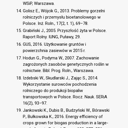
WSiP, Warszawa.
Golisz E., Wójcik G., 2013. Problemy gorzelni
rolniczych i przemysłu bioetanolowego w
Polsce. Inż. Roln., 17(2, t. 1), 69–78.
Grabiński J., 2005. Przyszłość żyta w Polsce.
Raport Rolny. IUNG, Puławy, 29.
GUS, 2016. Użytkowanie gruntów i
powierzchnia zasiewów w 2015 r.
Hodun G., Podyma W., 2007. Zachowanie
zagrożonych zasobów genetycznych roślin w
rolnictwie. Bibl. Prog. Roln., Warszawa.
Izdebski W., Skudlarski J., Zając S., 2014.
Wykorzystanie surowców pochodzenia
rolniczego do produkcji biopaliw
transportowych w Polsce. Rocz. Nauk. SERiA
16(2), 93–97.
Jankowski K., Dubis B., Budzyński W., Bórawski
P., Bułkowska K., 2016. Energy efficiency of
crops grown for biogas production in a large-