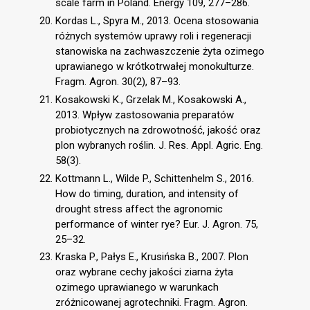
scale farm in Poland. Energy 109, 277–286.
Kordas L., Spyra M., 2013. Ocena stosowania
różnych systemów uprawy roli i regeneracji
stanowiska na zachwaszczenie żyta ozimego
uprawianego w krótkotrwałej monokulturze.
Fragm. Agron. 30(2), 87–93.
Kosakowski K., Grzelak M., Kosakowski A.,
2013. Wpływ zastosowania preparatów
probiotycznych na zdrowotność, jakość oraz
plon wybranych roślin. J. Res. Appl. Agric. Eng.
58(3).
Kottmann L., Wilde P., Schittenhelm S., 2016.
How do timing, duration, and intensity of
drought stress affect the agronomic
performance of winter rye? Eur. J. Agron. 75,
25–32.
Kraska P., Pałys E., Krusińska B., 2007. Plon
oraz wybrane cechy jakości ziarna żyta
ozimego uprawianego w warunkach
zróżnicowanej agrotechniki. Fragm. Agron.