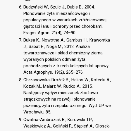
Budzyński W., Szulc J., Dubis B., 2004.
Plonowanie żyta mieszańcowego i
populacyjnego w warunkach zróżnicowanej
gęstości łanu i ochrony przed chorobami.
Fragm. Agron. 21(4), 74–90.
Buksa K., Nowotna A., Gambus H., Krawontka
J., Sabat R., Noga M., 2012. Analiza
towaroznawcza i skład chemiczny ziarna
wybranych polskich odmian żyta
pochodzących z trzech kolejnych lat uprawy.
Acta Agrophys. 19(2), 265–276.
Chrzanowska-Drożdż B., Helios W., Kotecki A.,
Kozak M., Malarz W., Rudko A., 2015.
Następczy wpływ mieszanek zbożowo-
strączkowych na rozwój i plonowanie
pszenicy, żyta i rzepaku ozimego. Wyd. UP we
Wrocławiu, 85.
Cwalina-Ambroziak B., Kurowski T.P.,
Waśkiewicz A., Goliński P., Stępień A., Głosek-