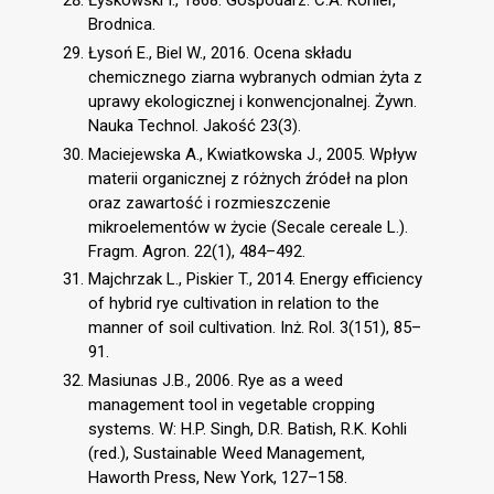
Łyskowski I., 1868. Gospodarz. C.A. Köhler,
Brodnica.
Łysoń E., Biel W., 2016. Ocena składu
chemicznego ziarna wybranych odmian żyta z
uprawy ekologicznej i konwencjonalnej. Żywn.
Nauka Technol. Jakość 23(3).
Maciejewska A., Kwiatkowska J., 2005. Wpływ
materii organicznej z różnych źródeł na plon
oraz zawartość i rozmieszczenie
mikroelementów w życie (Secale cereale L.).
Fragm. Agron. 22(1), 484–492.
Majchrzak L., Piskier T., 2014. Energy efficiency
of hybrid rye cultivation in relation to the
manner of soil cultivation. Inż. Rol. 3(151), 85–
91.
Masiunas J.B., 2006. Rye as a weed
management tool in vegetable cropping
systems. W: H.P. Singh, D.R. Batish, R.K. Kohli
(red.), Sustainable Weed Management,
Haworth Press, New York, 127–158.