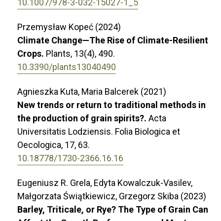
10.1007/978-3-032-15027-1_5
Przemysław Kopeć (2024)
Climate Change—The Rise of Climate-Resilient
Crops.
Plants,
13
(4),
490.
10.3390/plants13040490
Agnieszka Kuta, Maria Balcerek (2021)
New trends or return to traditional methods in
the production of grain spirits?.
Acta
Universitatis Lodziensis. Folia Biologica et
Oecologica,
17
,
63.
10.18778/1730-2366.16.16
Eugeniusz R. Grela, Edyta Kowalczuk-Vasilev,
Małgorzata Świątkiewicz, Grzegorz Skiba (2023)
Barley, Triticale, or Rye? The Type of Grain Can