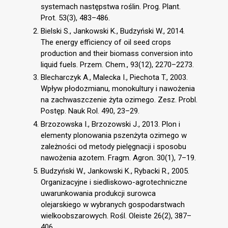
systemach następstwa roślin. Prog. Plant.
Prot. 53(3), 483–486.
Bielski S., Jankowski K., Budzyński W., 2014.
The energy efficiency of oil seed crops
production and their biomass conversion into
liquid fuels. Przem. Chem., 93(12), 2270–2273.
Blecharczyk A., Malecka I., Piechota T., 2003.
Wpływ płodozmianu, monokultury i nawożenia
na zachwaszczenie żyta ozimego. Zesz. Probl.
Postęp. Nauk Rol. 490, 23–29.
Brzozowska I., Brzozowski J., 2013. Plon i
elementy plonowania pszenżyta ozimego w
zależności od metody pielęgnacji i sposobu
nawożenia azotem. Fragm. Agron. 30(1), 7–19.
Budzyński W., Jankowski K., Rybacki R., 2005.
Organizacyjne i siedliskowo-agrotechniczne
uwarunkowania produkcji surowca
olejarskiego w wybranych gospodarstwach
wielkoobszarowych. Rośl. Oleiste 26(2), 387–
406.