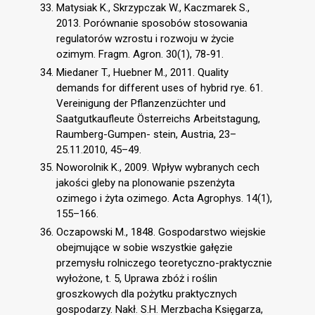
Matysiak K., Skrzypczak W., Kaczmarek S.,
2013. Porównanie sposobów stosowania
regulatorów wzrostu i rozwoju w życie
ozimym. Fragm. Agron. 30(1), 78-91.
Miedaner T., Huebner M., 2011. Quality
demands for different uses of hybrid rye. 61.
Vereinigung der Pflanzenzüchter und
Saatgutkaufleute Österreichs Arbeitstagung,
Raumberg-Gumpen- stein, Austria, 23–
25.11.2010, 45–49.
Noworolnik K., 2009. Wpływ wybranych cech
jakości gleby na plonowanie pszenżyta
ozimego i żyta ozimego. Acta Agrophys. 14(1),
155–166.
Oczapowski M., 1848. Gospodarstwo wiejskie
obejmujące w sobie wszystkie gałęzie
przemysłu rolniczego teoretyczno-praktycznie
wyłożone, t. 5, Uprawa zbóż i roślin
groszkowych dla pożytku praktycznych
gospodarzy. Nakł. S.H. Merzbacha Księgarza,