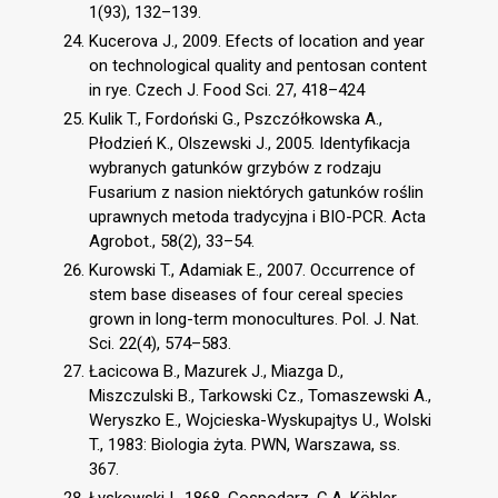
1(93), 132–139.
Kucerova J., 2009. Efects of location and year
on technological quality and pentosan content
in rye. Czech J. Food Sci. 27, 418–424
Kulik T., Fordoński G., Pszczółkowska A.,
Płodzień K., Olszewski J., 2005. Identyfikacja
wybranych gatunków grzybów z rodzaju
Fusarium z nasion niektórych gatunków roślin
uprawnych metoda tradycyjna i BIO-PCR. Acta
Agrobot., 58(2), 33–54.
Kurowski T., Adamiak E., 2007. Occurrence of
stem base diseases of four cereal species
grown in long-term monocultures. Pol. J. Nat.
Sci. 22(4), 574–583.
Łacicowa B., Mazurek J., Miazga D.,
Miszczulski B., Tarkowski Cz., Tomaszewski A.,
Weryszko E., Wojcieska-Wyskupajtys U., Wolski
T., 1983: Biologia żyta. PWN, Warszawa, ss.
367.