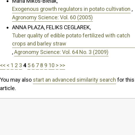
Maria Mikos-Bielak,
Exogenous growth regulators in potato cultivation
,
Agronomy Science: Vol. 60 (2005)
ANNA PŁAZA, FELIKS CEGLAREK,
Tuber quality of edible potato fertilized with catch
crops and barley straw
,
Agronomy Science: Vol. 64 No. 3 (2009)
<<
<
1
2
3
4
5
6
7
8
9
10
>
>>
You may also
start an advanced similarity search
for this
article.