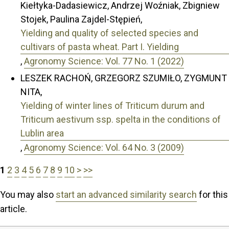
Kiełtyka-Dadasiewicz, Andrzej Woźniak, Zbigniew
Stojek, Paulina Zajdel-Stępień,
Yielding and quality of selected species and
cultivars of pasta wheat. Part I. Yielding
,
Agronomy Science: Vol. 77 No. 1 (2022)
LESZEK RACHOŃ, GRZEGORZ SZUMIŁO, ZYGMUNT
NITA,
Yielding of winter lines of Triticum durum and
Triticum aestivum ssp. spelta in the conditions of
Lublin area
,
Agronomy Science: Vol. 64 No. 3 (2009)
1
2
3
4
5
6
7
8
9
10
>
>>
You may also
start an advanced similarity search
for this
article.