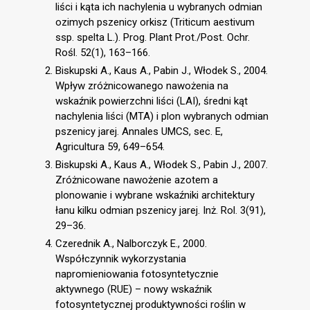
liści i kąta ich nachylenia u wybranych odmian
ozimych pszenicy orkisz (Triticum aestivum
ssp. spelta L.). Prog. Plant Prot./Post. Ochr.
Rośl. 52(1), 163–166.
Biskupski A., Kaus A., Pabin J., Włodek S., 2004.
Wpływ zróżnicowanego nawożenia na
wskaźnik powierzchni liści (LAI), średni kąt
nachylenia liści (MTA) i plon wybranych odmian
pszenicy jarej. Annales UMCS, sec. E,
Agricultura 59, 649–654.
Biskupski A., Kaus A., Włodek S., Pabin J., 2007.
Zróżnicowane nawożenie azotem a
plonowanie i wybrane wskaźniki architektury
łanu kilku odmian pszenicy jarej. Inż. Rol. 3(91),
29–36.
Czerednik A., Nalborczyk E., 2000.
Współczynnik wykorzystania
napromieniowania fotosyntetycznie
aktywnego (RUE) – nowy wskaźnik
fotosyntetycznej produktywności roślin w