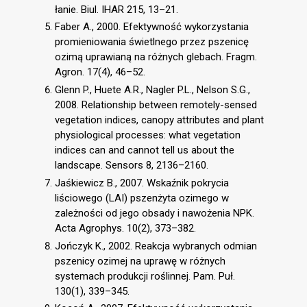
łanie. Biul. IHAR 215, 13–21.
Faber A., 2000. Efektywność wykorzystania
promieniowania świetlnego przez pszenicę
ozimą uprawianą na różnych glebach. Fragm.
Agron. 17(4), 46–52.
Glenn P., Huete A.R., Nagler P.L., Nelson S.G.,
2008. Relationship between remotely-sensed
vegetation indices, canopy attributes and plant
physiological processes: what vegetation
indices can and cannot tell us about the
landscape. Sensors 8, 2136–2160.
Jaśkiewicz B., 2007. Wskaźnik pokrycia
liściowego (LAI) pszenżyta ozimego w
zależności od jego obsady i nawożenia NPK.
Acta Agrophys. 10(2), 373–382.
Jończyk K., 2002. Reakcja wybranych odmian
pszenicy ozimej na uprawę w różnych
systemach produkcji roślinnej. Pam. Puł.
130(1), 339–345.