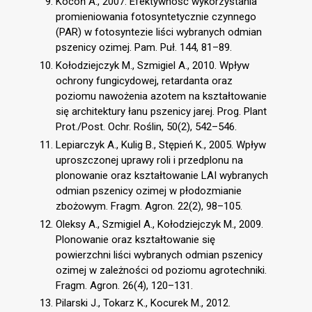
Kocoń A., 2007. Efektywność wykorzystania
promieniowania fotosyntetycznie czynnego
(PAR) w fotosyntezie liści wybranych odmian
pszenicy ozimej. Pam. Puł. 144, 81–89.
Kołodziejczyk M., Szmigiel A., 2010. Wpływ
ochrony fungicydowej, retardanta oraz
poziomu nawożenia azotem na kształtowanie
się architektury łanu pszenicy jarej. Prog. Plant
Prot./Post. Ochr. Roślin, 50(2), 542–546.
Lepiarczyk A., Kulig B., Stępień K., 2005. Wpływ
uproszczonej uprawy roli i przedplonu na
plonowanie oraz kształtowanie LAI wybranych
odmian pszenicy ozimej w płodozmianie
zbożowym. Fragm. Agron. 22(2), 98–105.
Oleksy A., Szmigiel A., Kołodziejczyk M., 2009.
Plonowanie oraz kształtowanie się
powierzchni liści wybranych odmian pszenicy
ozimej w zależności od poziomu agrotechniki.
Fragm. Agron. 26(4), 120–131.
Pilarski J., Tokarz K., Kocurek M., 2012.