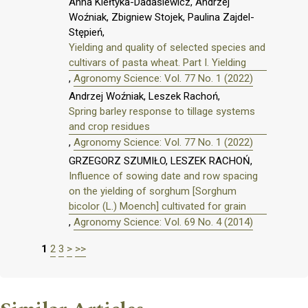
Anna Kiełtyka-Dadasiewicz, Andrzej
Woźniak, Zbigniew Stojek, Paulina Zajdel-
Stępień,
Yielding and quality of selected species and
cultivars of pasta wheat. Part I. Yielding
,
Agronomy Science: Vol. 77 No. 1 (2022)
Andrzej Woźniak, Leszek Rachoń,
Spring barley response to tillage systems
and crop residues
,
Agronomy Science: Vol. 77 No. 1 (2022)
GRZEGORZ SZUMIŁO, LESZEK RACHOŃ,
Influence of sowing date and row spacing
on the yielding of sorghum [Sorghum
bicolor (L.) Moench] cultivated for grain
,
Agronomy Science: Vol. 69 No. 4 (2014)
1
2
3
>
>>