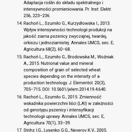
Adaptacja roślin do składu spektralnego i
intensywności promieniowania. Pr. Inst. Elektr.
256, 223–236.
Rachoń L., Szumiło G., Kurzydłowska I., 2013.
Wpływ intensywności technologii produkcji na
jakość ziarna pszenicy zwyczajnej, twardej,
orkiszu i jednoziarnistej. Annales UMCS, sec. E,
Agricultura 68(2), 60–68.
Rachoń L., Szumiło G., Brodowska M., Woźniak
A., 2015. Nutrional value and mineral
composition of grain of selected wheat
species depending on the intensity of a
production technology. J. Elementol. 20(3),
705–715. DOI: 10.5601/jelem.2014.19.4.640.
Rachoń L., Szumiło G., 2015. Zmienność
wskaźnika powierzchni liści (LAI) w zależności
od genotypu pszenicy i intensyfikacji
technologii uprawy. Annales UMCS, sec. E,
Agricultura 70(1), 33–39.
Strihz I.G., Lysenko G.G., Neverov K.V., 2005.