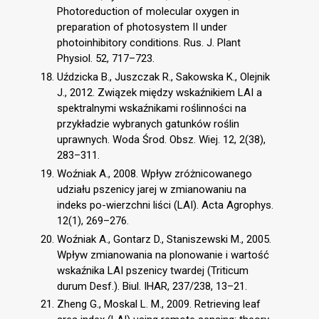
Photoreduction of molecular oxygen in
preparation of photosystem II under
photoinhibitory conditions. Rus. J. Plant
Physiol. 52, 717–723.
Uździcka B., Juszczak R., Sakowska K., Olejnik
J., 2012. Związek między wskaźnikiem LAI a
spektralnymi wskaźnikami roślinności na
przykładzie wybranych gatunków roślin
uprawnych. Woda Środ. Obsz. Wiej. 12, 2(38),
283–311.
Woźniak A., 2008. Wpływ zróżnicowanego
udziału pszenicy jarej w zmianowaniu na
indeks po-wierzchni liści (LAI). Acta Agrophys.
12(1), 269–276.
Woźniak A., Gontarz D., Staniszewski M., 2005.
Wpływ zmianowania na plonowanie i wartość
wskaźnika LAI pszenicy twardej (Triticum
durum Desf.). Biul. IHAR, 237/238, 13–21.
Zheng G., Moskal L. M., 2009. Retrieving leaf