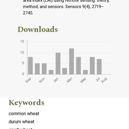
area index (LAI) using remote sensing: theory,
method, and sensors. Sensors 9(4), 2719–
2745.
Downloads
Keywords
common wheat
durum wheat