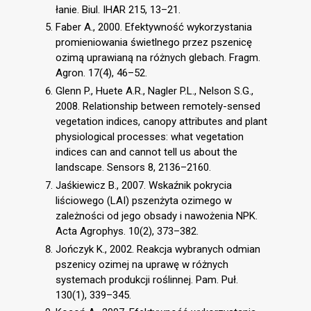
łanie. Biul. IHAR 215, 13–21.
Faber A., 2000. Efektywność wykorzystania
promieniowania świetlnego przez pszenicę
ozimą uprawianą na różnych glebach. Fragm.
Agron. 17(4), 46–52.
Glenn P., Huete A.R., Nagler P.L., Nelson S.G.,
2008. Relationship between remotely-sensed
vegetation indices, canopy attributes and plant
physiological processes: what vegetation
indices can and cannot tell us about the
landscape. Sensors 8, 2136–2160.
Jaśkiewicz B., 2007. Wskaźnik pokrycia
liściowego (LAI) pszenżyta ozimego w
zależności od jego obsady i nawożenia NPK.
Acta Agrophys. 10(2), 373–382.
Jończyk K., 2002. Reakcja wybranych odmian
pszenicy ozimej na uprawę w różnych
systemach produkcji roślinnej. Pam. Puł.
130(1), 339–345.