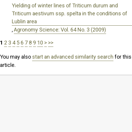
Yielding of winter lines of Triticum durum and
Triticum aestivum ssp. spelta in the conditions of
Lublin area
,
Agronomy Science: Vol. 64 No. 3 (2009)
1
2
3
4
5
6
7
8
9
10
>
>>
You may also
start an advanced similarity search
for this
article.