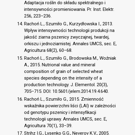
Adaptacja roślin do składu spektralnego i
intensywności promieniowania. Pr. Inst. Elektr.
256, 223–236.
Rachoń L., Szumiło G., Kurzydłowska I., 2013.
Wpływ intensywności technologii produkcji na
jakość ziarna pszenicy zwyczajnej, twardej,
orkiszu i jednoziarnistej. Annales UMCS, sec. E,
Agricultura 68(2), 60–68.
Rachoń L., Szumiło G., Brodowska M., Woźniak
A., 2015. Nutrional value and mineral
composition of grain of selected wheat
species depending on the intensity of a
production technology. J. Elementol. 20(3),
705–715. DOI: 10.5601/jelem.2014.19.4.640.
Rachoń L., Szumiło G., 2015. Zmienność
wskaźnika powierzchni liści (LAI) w zależności
od genotypu pszenicy i intensyfikacji
technologii uprawy. Annales UMCS, sec. E,
Agricultura 70(1), 33–39.
Strihz I.G., Lysenko G.G., Neverov K.V., 2005.