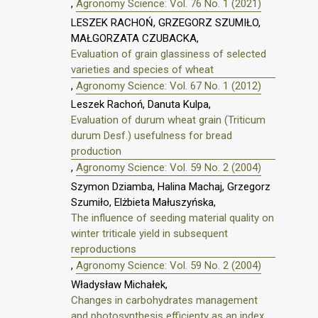
,
Agronomy Science: Vol. 76 No. 1 (2021)
LESZEK RACHOŃ, GRZEGORZ SZUMIŁO,
MAŁGORZATA CZUBACKA,
Evaluation of grain glassiness of selected
varieties and species of wheat
,
Agronomy Science: Vol. 67 No. 1 (2012)
Leszek Rachoń, Danuta Kulpa,
Evaluation of durum wheat grain (Triticum
durum Desf.) usefulness for bread
production
,
Agronomy Science: Vol. 59 No. 2 (2004)
Szymon Dziamba, Halina Machaj, Grzegorz
Szumiło, Elżbieta Małuszyńska,
The influence of seeding material quality on
winter triticale yield in subsequent
reproductions
,
Agronomy Science: Vol. 59 No. 2 (2004)
Władysław Michałek,
Changes in carbohydrates management
and photosynthesis efficienty as an index