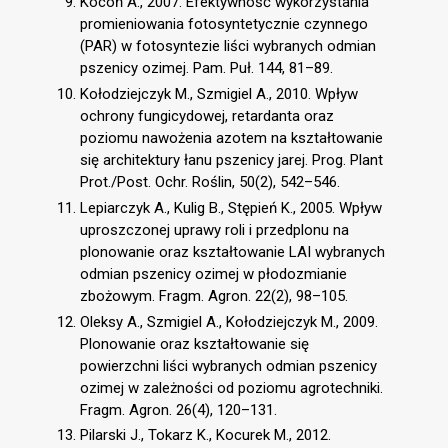
Kocoń A., 2007. Efektywność wykorzystania
promieniowania fotosyntetycznie czynnego
(PAR) w fotosyntezie liści wybranych odmian
pszenicy ozimej. Pam. Puł. 144, 81–89.
Kołodziejczyk M., Szmigiel A., 2010. Wpływ
ochrony fungicydowej, retardanta oraz
poziomu nawożenia azotem na kształtowanie
się architektury łanu pszenicy jarej. Prog. Plant
Prot./Post. Ochr. Roślin, 50(2), 542–546.
Lepiarczyk A., Kulig B., Stępień K., 2005. Wpływ
uproszczonej uprawy roli i przedplonu na
plonowanie oraz kształtowanie LAI wybranych
odmian pszenicy ozimej w płodozmianie
zbożowym. Fragm. Agron. 22(2), 98–105.
Oleksy A., Szmigiel A., Kołodziejczyk M., 2009.
Plonowanie oraz kształtowanie się
powierzchni liści wybranych odmian pszenicy
ozimej w zależności od poziomu agrotechniki.
Fragm. Agron. 26(4), 120–131.
Pilarski J., Tokarz K., Kocurek M., 2012.