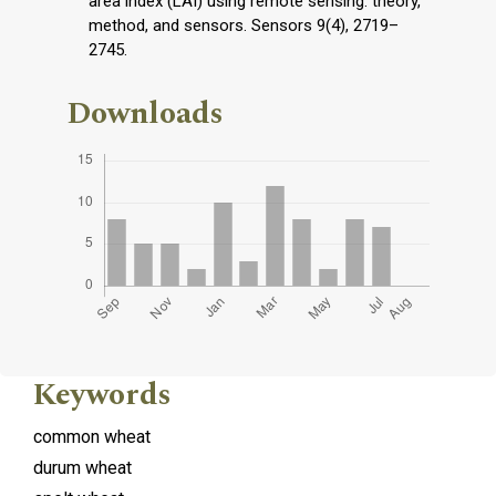
area index (LAI) using remote sensing: theory,
method, and sensors. Sensors 9(4), 2719–
2745.
Downloads
Keywords
common wheat
durum wheat