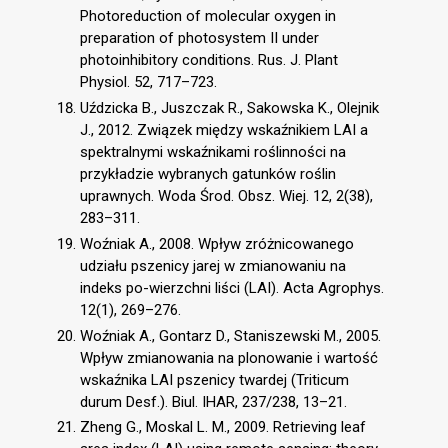
Photoreduction of molecular oxygen in
preparation of photosystem II under
photoinhibitory conditions. Rus. J. Plant
Physiol. 52, 717–723.
Uździcka B., Juszczak R., Sakowska K., Olejnik
J., 2012. Związek między wskaźnikiem LAI a
spektralnymi wskaźnikami roślinności na
przykładzie wybranych gatunków roślin
uprawnych. Woda Środ. Obsz. Wiej. 12, 2(38),
283–311.
Woźniak A., 2008. Wpływ zróżnicowanego
udziału pszenicy jarej w zmianowaniu na
indeks po-wierzchni liści (LAI). Acta Agrophys.
12(1), 269–276.
Woźniak A., Gontarz D., Staniszewski M., 2005.
Wpływ zmianowania na plonowanie i wartość
wskaźnika LAI pszenicy twardej (Triticum
durum Desf.). Biul. IHAR, 237/238, 13–21.
Zheng G., Moskal L. M., 2009. Retrieving leaf