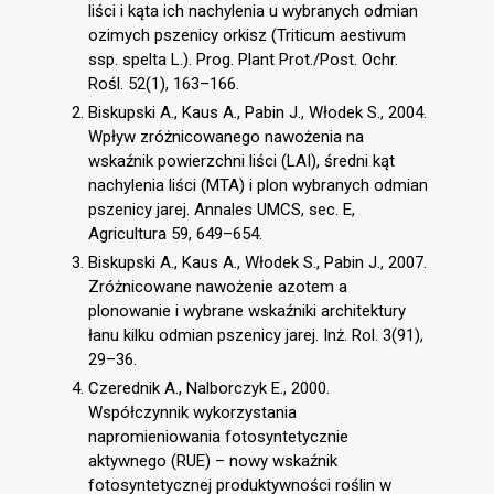
liści i kąta ich nachylenia u wybranych odmian
ozimych pszenicy orkisz (Triticum aestivum
ssp. spelta L.). Prog. Plant Prot./Post. Ochr.
Rośl. 52(1), 163–166.
Biskupski A., Kaus A., Pabin J., Włodek S., 2004.
Wpływ zróżnicowanego nawożenia na
wskaźnik powierzchni liści (LAI), średni kąt
nachylenia liści (MTA) i plon wybranych odmian
pszenicy jarej. Annales UMCS, sec. E,
Agricultura 59, 649–654.
Biskupski A., Kaus A., Włodek S., Pabin J., 2007.
Zróżnicowane nawożenie azotem a
plonowanie i wybrane wskaźniki architektury
łanu kilku odmian pszenicy jarej. Inż. Rol. 3(91),
29–36.
Czerednik A., Nalborczyk E., 2000.
Współczynnik wykorzystania
napromieniowania fotosyntetycznie
aktywnego (RUE) – nowy wskaźnik
fotosyntetycznej produktywności roślin w