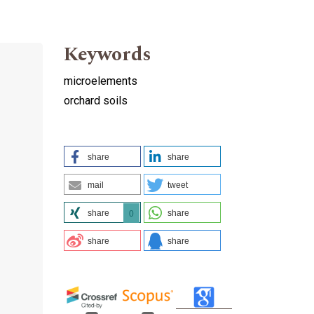
Keywords
microelements
orchard soils
share
share
mail
tweet
share
share
0
share
share