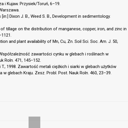
 i Kujaw. Przysiek/Toruń, 6–19.
 Warszawa.
 [in:] Dixon J. B., Weed S. B., Development in sedimentology.
of tillage on the distribution of manganese, copper, iron, and zinc in
7–1121.
ion and plant availability of Mn, Cu, Zn. Soil Sci. Soc. Am. J. 50,
 Współzależność zawartości cynku w glebach i roślinach w
k Roln. 471, 145–152.
 T., 1998. Zawartość metali ciężkich i siarki w glebach użytków
a w glebach Kraju. Zesz. Probl. Post. Nauk Roln. 460, 23–39.