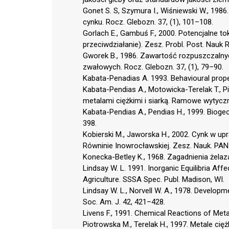
Gonet S. S, Szymura I., Wiśniewski W., 198
cynku. Rocz. Glebozn. 37, (1), 101–108.
Gorlach E., Gambuś F., 2000. Potencjalne t
przeciwdziałanie). Zesz. Probl. Post. Nauk 
Gworek B., 1986. Zawartość rozpuszczalny
zwałowych. Rocz. Glebozn. 37, (1), 79–90.
Kabata-Penadias A. 1993. Behavioural proper
Kabata-Pendias A., Motowicka-Terelak T., P
metalami ciężkimi i siarką. Ramowe wytyczn
Kabata-Pendias A., Pendias H., 1999. Biog
398.
Kobierski M., Jaworska H., 2002. Cynk w u
Równinie Inowrocławskiej. Zesz. Nauk. PAN
Konecka-Betley K., 1968. Zagadnienia żelaz
Lindsay W. L. 1991. Inorganic Equilibria Affec
Agriculture. SSSA Spec. Publ. Madison, WI.
Lindsay W. L., Norvell W. A., 1978. Developme
Soc. Am. J. 42, 421–428.
Livens F., 1991. Chemical Reactions of Meta
Piotrowska M., Terelak H., 1997. Metale cię