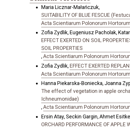
Maria Licznar-Małańczuk,
SUITABILITY OF BLUE FESCUE (Festu
Acta Scientiarum Polonorum Hortorum C
Zofia Zydlik, Eugeniusz Pacholak, Katar
EFFECT EXERTED ON SOIL PROPERTIE
SOIL PROPERTIES
,
Acta Scientiarum Polonorum Hortorum 
Zofia Zydlik,
EFFECT EXERTED REPLAN
Acta Scientiarum Polonorum Hortorum C
Hanna Piekarska-Boniecka, Joanna Zyp
The effect of vegetation in apple orc
Ichneumonidae)
,
Acta Scientiarum Polonorum Hortorum 
Ersin Atay, Seckin Gargin, Ahmet Esitk
ORCHARD PERFORMANCE OF APPLE W