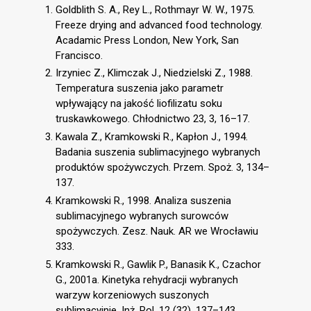
Goldblith S. A., Rey L., Rothmayr W. W., 1975.
Freeze drying and advanced food technology.
Acadamic Press London, New York, San
Francisco.
Irzyniec Z., Klimczak J., Niedzielski Z., 1988.
Temperatura suszenia jako parametr
wpływający na jakość liofilizatu soku
truskawkowego. Chłodnictwo 23, 3, 16–17.
Kawala Z., Kramkowski R., Kapłon J., 1994.
Badania suszenia sublimacyjnego wybranych
produktów spożywczych. Przem. Spoż. 3, 134–
137.
Kramkowski R., 1998. Analiza suszenia
sublimacyjnego wybranych surowców
spożywczych. Zesz. Nauk. AR we Wrocławiu
333.
Kramkowski R., Gawlik P., Banasik K., Czachor
G., 2001a. Kinetyka rehydracji wybranych
warzyw korzeniowych suszonych
sublimacyjnie. Inż. Rol. 12 (32), 137–143.