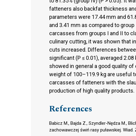
to 81.35% (group IV) (P > 0.05). It w
fatteners also backfat thickness and
parameters were 17.44 mm and 61.8
and 3.41 mm as compared to group IV
carcasses from groups I and II to cl
culinary cutting, it was shown that 
cuts increased. Differences betwee
significant (P ≤ 0.01), averaged 2.08
showed in general a good quality of
weight of 100–119.9 kg are useful to
carcasses of fatteners with the sla
production of high quality products.
References
Babicz M., Bajda Z., Szyndler-Nędza M., Blich
zachowawczej świń rasy puławskiej. Wiad. Z