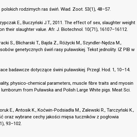
 polskich rodzimych ras świń. Wiad. Zoot. 53(1), 48–57.
rzypczak E., Buczyński J.T., 2011. The effect of sex, slaughter weight
 their slaughter value. Afr. J. Biotechnol. 10(71), 16107–16112.
cki S., Blicharski T., Bajda Z., Różycki M., Szyndler-Nędza M.,
obów genetycznych świń rasy puławskiej. Tekst jednolity. IZ PIB w
 Prace badawcze dotyczące świni puławskiej. Przegl. Hod. 1, 10–14.
uality, physico-chemical parameters, muscle fibre traits and myosin
 lumborum from Puławska and Polish Large White pigs. Meat Sci.
ruk E., Antosik K., Koćwin-Podsiadła M., Zalewski R., Tarczyński K.,
ść oraz wybrane cechy jakości mięsa tuczników z pogłowia
1), 93–102.