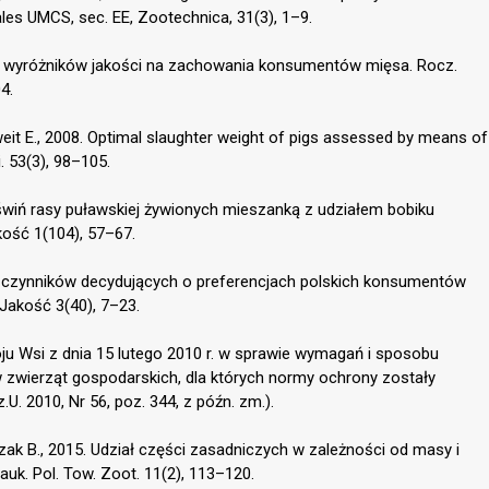
les UMCS, sec. EE, Zootechnica, 31(3), 1–9.
w wyróżników jakości na zachowania konsumentów mięsa. Rocz.
4.
Kallweit E., 2008. Optimal slaughter weight of pigs assessed by means of
. 53(3), 98–105.
 świń rasy puławskiej żywionych mieszanką z udziałem bobiku
ość 1(104), 57–67.
iza czynników decydujących o preferencjach polskich konsumentów
Jakość 3(40), 7–23.
ju Wsi z dnia 15 lutego 2010 r. w sprawie wymagań i sposobu
zwierząt gospodarskich, dla których normy ochrony zostały
.U. 2010, Nr 56, poz. 344, z późn. zm.).
czak B., 2015. Udział części zasadniczych w zależności od masy i
uk. Pol. Tow. Zoot. 11(2), 113–120.