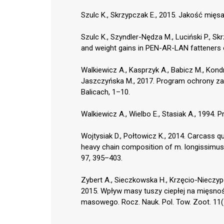
Szulc K., Skrzypczak E., 2015. Jakość mięsa
Szulc K., Szyndler-Nędza M., Luciński P., Sk
and weight gains in PEN-AR-LAN fatteners on
Walkiewicz A., Kasprzyk A., Babicz M., Kondra
Jaszczyńska M., 2017. Program ochrony zas
Balicach, 1–10.
Walkiewicz A., Wielbo E., Stasiak A., 1994.
Wojtysiak D., Połtowicz K., 2014. Carcass q
heavy chain composition of m. longissimus
97, 395–403.
Zybert A., Sieczkowska H., Krzęcio-Nieczypo
2015. Wpływ masy tuszy ciepłej na mięsno
masowego. Rocz. Nauk. Pol. Tow. Zoot. 11(