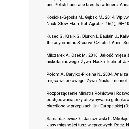
and Polish Landrace breeds fatteners. Anna
Kosicka-Gębska M., Gębski M., 2014. Wpły
Nauk. Stow. Ekon. Rol. Agrobiz. 16(1), 98–10
Kusec G., Kralik G., Djurkin I., Baulain U., 
the asymmetric S-curve. Czech J. Anim. Sci
Milczarek A., Osek M., 2016. Jakość mięsa
niskotaninowego. Żywn. Nauka Technol. Jak
Połom A., Baryłko-Pikielna N., 2004. Anal
mięsa wieprzowego. Żywn. Nauka Technol. 
Rozporządzenie Ministra Rolnictwa i Rozwo
postępowania przy utrzymywaniu gatunków 
określone w przepisach Unii Europejskiej (Dz
Samardakiewicz Ł., Janiszewski P., Mikołaj
klasy mięsności tusz wieprzowych. Rocz. Na