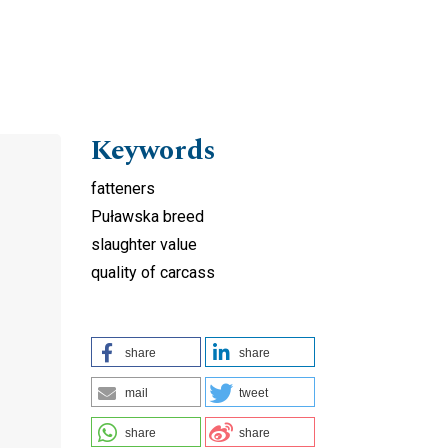
Keywords
fatteners
Puławska breed
slaughter value
quality of carcass
share
share
mail
tweet
share
share