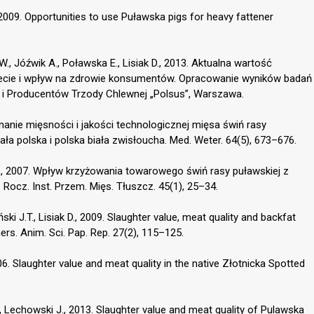
 2009. Opportunities to use Puławska pigs for heavy fattener
ł W., Jóźwik A., Poławska E., Lisiak D., 2013. Aktualna wartość
diecie i wpływ na zdrowie konsumentów. Opracowanie wyników badań
 i Producentów Trzody Chlewnej „Polsus”, Warszawa.
ównanie mięsności i jakości technologicznej mięsa świń rasy
iała polska i polska biała zwisłoucha. Med. Weter. 64(5), 673–676.
 L., 2007. Wpływ krzyżowania towarowego świń rasy puławskiej z
 Rocz. Inst. Przem. Mięs. Tłuszcz. 45(1), 25–34.
ki J.T., Lisiak D., 2009. Slaughter value, meat quality and backfat
ners. Anim. Sci. Pap. Rep. 27(2), 115–125.
06. Slaughter value and meat quality in the native Złotnicka Spotted
, Lechowski J., 2013. Slaughter value and meat quality of Pulawska