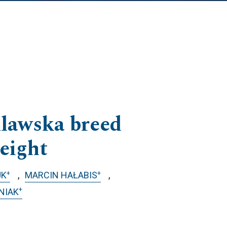
ulawska breed
eight
+
+
UK
MARCIN HAŁABIS
+
NIAK