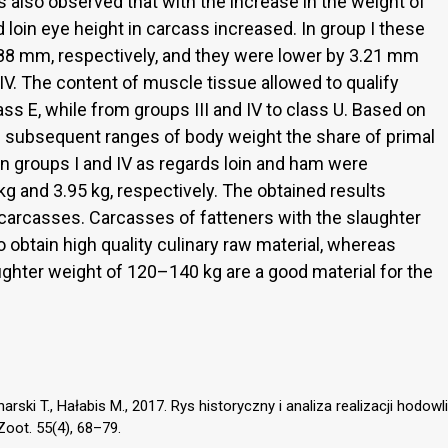
as also observed that with the increase in the weight of
 loin eye height in carcass increased. In group I these
8 mm, respectively, and they were lower by 3.21 mm
. The content of muscle tissue allowed to qualify
ass E, while from groups III and IV to class U. Based on
in subsequent ranges of body weight the share of primal
n groups I and IV as regards loin and ham were
 kg and 3.95 kg, respectively. The obtained results
 carcasses. Carcasses of fatteners with the slaughter
 obtain high quality culinary raw material, whereas
ughter weight of 120–140 kg are a good material for the
arski T., Hałabis M., 2017. Rys historyczny i analiza realizacji hodowli
oot. 55(4), 68–79.