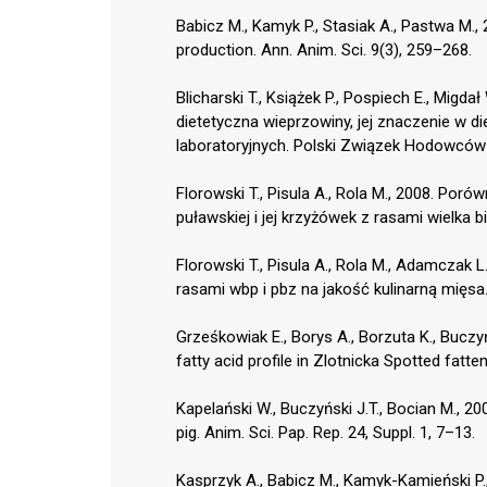
Babicz M., Kamyk P., Stasiak A., Pastwa M.,
production. Ann. Anim. Sci. 9(3), 259–268.
Blicharski T., Książek P., Pospiech E., Migda
dietetyczna wieprzowiny, jej znaczenie w 
laboratoryjnych. Polski Związek Hodowców
Florowski T., Pisula A., Rola M., 2008. Por
puławskiej i jej krzyżówek z rasami wielka b
Florowski T., Pisula A., Rola M., Adamczak
rasami wbp i pbz na jakość kulinarną mięsa.
Grześkowiak E., Borys A., Borzuta K., Buczyńs
fatty acid profile in Zlotnicka Spotted fatte
Kapelański W., Buczyński J.T., Bocian M., 20
pig. Anim. Sci. Pap. Rep. 24, Suppl. 1, 7–13.
Kasprzyk A., Babicz M., Kamyk-Kamieński P.