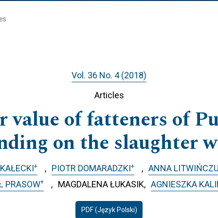
les
Vol. 36 No. 4 (2018)
Articles
r value of fatteners of P
nding on the slaughter w
+
+
SKAŁECKI
PIOTR DOMARADZKI
ANNA LITWIŃCZ
+
Ł PRASOW
MAGDALENA ŁUKASIK
AGNIESZKA KALI
PDF (Język Polski)