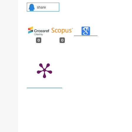
share
0
0