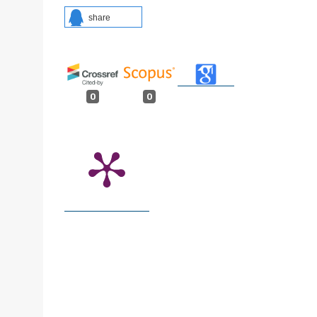
share
0
0