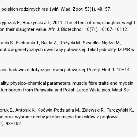
 polskich rodzimych ras świń. Wiad. Zoot. 53(1), 48–57.
rzypczak E., Buczyński J.T., 2011. The effect of sex, slaughter weight
 their slaughter value. Afr. J. Biotechnol. 10(71), 16107–16112.
cki S., Blicharski T., Bajda Z., Różycki M., Szyndler-Nędza M.,
obów genetycznych świń rasy puławskiej. Tekst jednolity. IZ PIB w
 Prace badawcze dotyczące świni puławskiej. Przegl. Hod. 1, 10–14.
uality, physico-chemical parameters, muscle fibre traits and myosin
 lumborum from Puławska and Polish Large White pigs. Meat Sci.
ruk E., Antosik K., Koćwin-Podsiadła M., Zalewski R., Tarczyński K.,
ść oraz wybrane cechy jakości mięsa tuczników z pogłowia
1), 93–102.