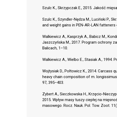
Szulc K., Skrzypczak E., 2015. Jakość mięsa
Szulc K., Szyndler-Nędza M., Luciński P., Sk
and weight gains in PEN-AR-LAN fatteners on
Walkiewicz A., Kasprzyk A., Babicz M., Kondra
Jaszczyńska M., 2017. Program ochrony zas
Balicach, 1–10.
Walkiewicz A., Wielbo E., Stasiak A., 1994.
Wojtysiak D., Połtowicz K., 2014. Carcass q
heavy chain composition of m. longissimus
97, 395–403.
Zybert A., Sieczkowska H., Krzęcio-Nieczypo
2015. Wpływ masy tuszy ciepłej na mięsno
masowego. Rocz. Nauk. Pol. Tow. Zoot. 11(