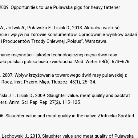
 2009. Opportunities to use Puławska pigs for heavy fattener
ł W., Jóźwik A., Poławska E., Lisiak D., 2013. Aktualna wartość
diecie i wpływ na zdrowie konsumentów. Opracowanie wyników badań
 i Producentów Trzody Chlewnej „Polsus”, Warszawa.
ównanie mięsności i jakości technologicznej mięsa świń rasy
iała polska i polska biała zwisłoucha. Med. Weter. 64(5), 673–676.
 L., 2007. Wpływ krzyżowania towarowego świń rasy puławskiej z
 Rocz. Inst. Przem. Mięs. Tłuszcz. 45(1), 25–34.
ki J.T., Lisiak D., 2009. Slaughter value, meat quality and backfat
ners. Anim. Sci. Pap. Rep. 27(2), 115–125.
06. Slaughter value and meat quality in the native Złotnicka Spotted
, Lechowski J., 2013. Slaughter value and meat quality of Pulawska