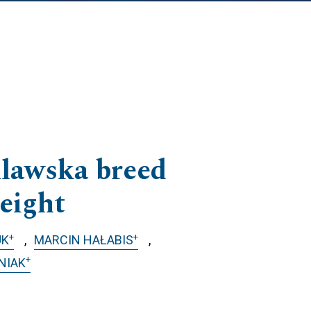
ulawska breed
eight
+
+
UK
MARCIN HAŁABIS
+
NIAK