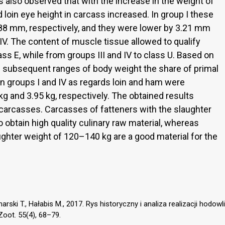
as also observed that with the increase in the weight of
 loin eye height in carcass increased. In group I these
8 mm, respectively, and they were lower by 3.21 mm
. The content of muscle tissue allowed to qualify
ass E, while from groups III and IV to class U. Based on
in subsequent ranges of body weight the share of primal
n groups I and IV as regards loin and ham were
 kg and 3.95 kg, respectively. The obtained results
 carcasses. Carcasses of fatteners with the slaughter
 obtain high quality culinary raw material, whereas
ughter weight of 120–140 kg are a good material for the
arski T., Hałabis M., 2017. Rys historyczny i analiza realizacji hodowli
oot. 55(4), 68–79.