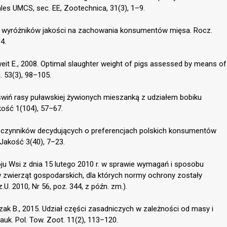
les UMCS, sec. EE, Zootechnica, 31(3), 1–9.
w wyróżników jakości na zachowania konsumentów mięsa. Rocz.
4.
Kallweit E., 2008. Optimal slaughter weight of pigs assessed by means of
. 53(3), 98–105.
 świń rasy puławskiej żywionych mieszanką z udziałem bobiku
ość 1(104), 57–67.
iza czynników decydujących o preferencjach polskich konsumentów
Jakość 3(40), 7–23.
ju Wsi z dnia 15 lutego 2010 r. w sprawie wymagań i sposobu
zwierząt gospodarskich, dla których normy ochrony zostały
.U. 2010, Nr 56, poz. 344, z późn. zm.).
czak B., 2015. Udział części zasadniczych w zależności od masy i
uk. Pol. Tow. Zoot. 11(2), 113–120.