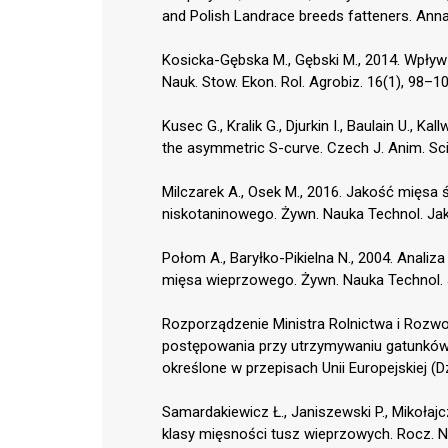
and Polish Landrace breeds fatteners. Anna
Kosicka-Gębska M., Gębski M., 2014. Wpły
Nauk. Stow. Ekon. Rol. Agrobiz. 16(1), 98–10
Kusec G., Kralik G., Djurkin I., Baulain U., 
the asymmetric S-curve. Czech J. Anim. Sci
Milczarek A., Osek M., 2016. Jakość mięsa
niskotaninowego. Żywn. Nauka Technol. Jak
Połom A., Baryłko-Pikielna N., 2004. Anal
mięsa wieprzowego. Żywn. Nauka Technol. 
Rozporządzenie Ministra Rolnictwa i Rozwo
postępowania przy utrzymywaniu gatunków 
określone w przepisach Unii Europejskiej (Dz
Samardakiewicz Ł., Janiszewski P., Mikołaj
klasy mięsności tusz wieprzowych. Rocz. Na