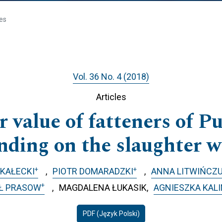
les
Vol. 36 No. 4 (2018)
Articles
r value of fatteners of P
nding on the slaughter w
+
+
SKAŁECKI
PIOTR DOMARADZKI
ANNA LITWIŃCZ
+
Ł PRASOW
MAGDALENA ŁUKASIK
AGNIESZKA KALI
PDF (Język Polski)