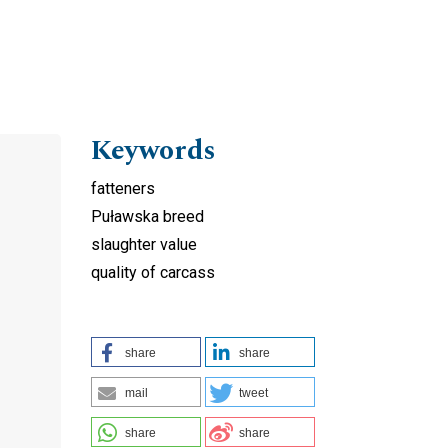
Keywords
fatteners
Puławska breed
slaughter value
quality of carcass
share
share
mail
tweet
share
share