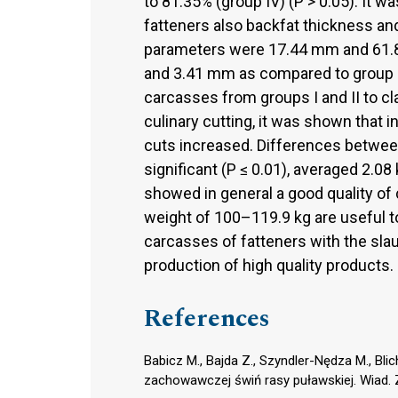
to 81.35% (group IV) (P > 0.05). It w
fatteners also backfat thickness and
parameters were 17.44 mm and 61.8
and 3.41 mm as compared to group IV
carcasses from groups I and II to cl
culinary cutting, it was shown that 
cuts increased. Differences betwee
significant (P ≤ 0.01), averaged 2.08
showed in general a good quality of
weight of 100–119.9 kg are useful to
carcasses of fatteners with the sla
production of high quality products.
References
Babicz M., Bajda Z., Szyndler-Nędza M., Blich
zachowawczej świń rasy puławskiej. Wiad. Z