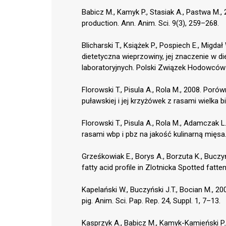
Babicz M., Kamyk P., Stasiak A., Pastwa M.,
production. Ann. Anim. Sci. 9(3), 259–268.
Blicharski T., Książek P., Pospiech E., Migda
dietetyczna wieprzowiny, jej znaczenie w 
laboratoryjnych. Polski Związek Hodowców
Florowski T., Pisula A., Rola M., 2008. Por
puławskiej i jej krzyżówek z rasami wielka b
Florowski T., Pisula A., Rola M., Adamczak
rasami wbp i pbz na jakość kulinarną mięsa.
Grześkowiak E., Borys A., Borzuta K., Buczyńs
fatty acid profile in Zlotnicka Spotted fatte
Kapelański W., Buczyński J.T., Bocian M., 20
pig. Anim. Sci. Pap. Rep. 24, Suppl. 1, 7–13.
Kasprzyk A., Babicz M., Kamyk-Kamieński P.