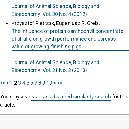
Journal of Animal Science, Biology and
Bioeconomy: Vol. 30 No. 4 (2012)
Krzysztof Pietrzak, Eugeniusz R. Grela,
The influence of protein-xanthophyll concentrate
of alfalfa on growth performance and carcass
value of growing-finishing pigs
,
Journal of Animal Science, Biology and
Bioeconomy: Vol. 31 No. 3 (2013)
<<
<
1
2
3
4
5
6
7
8
9
10
>
>>
You may also
start an advanced similarity search
for this
article.