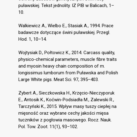
puławskiej. Tekst jednolity. IZ PIB w Balicach, 1–
10.
Walkiewicz A., Wielbo E., Stasiak A., 1994. Prace
badawcze dotyczące świni puławskiej. Przegl.
Hod. 1, 10–14.
Wojtysiak D., Połtowicz K., 2014. Carcass quality,
physico-chemical parameters, muscle fibre traits
and myosin heavy chain composition of m.
longissimus lumborum from Puławska and Polish
Large White pigs. Meat Sci. 97, 395–403.
Zybert A., Sieczkowska H., Krzęcio-Nieczyporuk
E., Antosik K., Koćwin-Podsiadła M., Zalewski R.,
Tarczyński K., 2015. Wpływ masy tuszy ciepłej na
mięsność oraz wybrane cechy jakości mięsa
tuczników z pogłowia masowego. Rocz. Nauk.
Pol. Tow. Zoot. 11(1), 93–102.