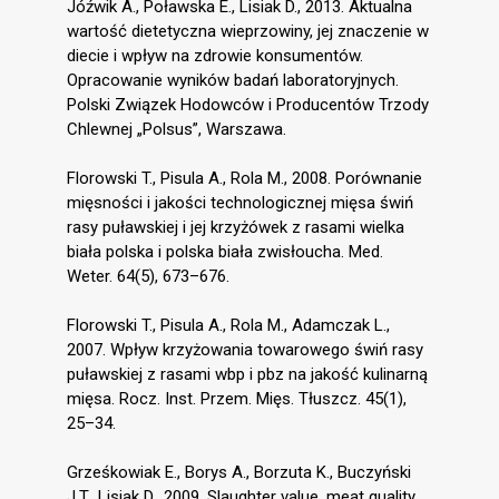
Jóźwik A., Poławska E., Lisiak D., 2013. Aktualna
wartość dietetyczna wieprzowiny, jej znaczenie w
diecie i wpływ na zdrowie konsumentów.
Opracowanie wyników badań laboratoryjnych.
Polski Związek Hodowców i Producentów Trzody
Chlewnej „Polsus”, Warszawa.
Florowski T., Pisula A., Rola M., 2008. Porównanie
mięsności i jakości technologicznej mięsa świń
rasy puławskiej i jej krzyżówek z rasami wielka
biała polska i polska biała zwisłoucha. Med.
Weter. 64(5), 673–676.
Florowski T., Pisula A., Rola M., Adamczak L.,
2007. Wpływ krzyżowania towarowego świń rasy
puławskiej z rasami wbp i pbz na jakość kulinarną
mięsa. Rocz. Inst. Przem. Mięs. Tłuszcz. 45(1),
25–34.
Grześkowiak E., Borys A., Borzuta K., Buczyński
J.T., Lisiak D., 2009. Slaughter value, meat quality