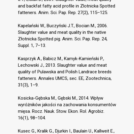
and backfat fatty acid profile in Zlotnicka Spotted
fatteners. Anim. Sci. Pap. Rep. 27(2), 115–125.
Kapelański W., Buczyński J.T., Bocian M., 2006.
Slaughter value and meat quality in the native
Złotnicka Spotted pig. Anim. Sci. Pap. Rep. 24,
Suppl. 1, 7–13.
Kasprzyk A., Babicz M., Kamyk-Kamieński P.,
Lechowski J., 2013. Slaughter value and meat
quality of Pulawska and Polish Landrace breeds
fatteners. Annales UMCS, sec. EE, Zootechnica,
31(3), 1–9.
Kosicka-Gębska M., Gębski M., 2014. Wpływ
wyróżników jakości na zachowania konsumentów
mięsa. Rocz. Nauk. Stow. Ekon. Rol. Agrobiz.
16(1), 98–104.
Kusec G., Kralik G., Djurkin I., Baulain U., Kallweit E.,