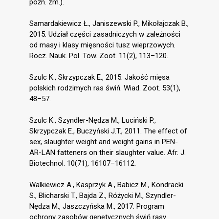
późn. zm.).
Samardakiewicz Ł., Janiszewski P., Mikołajczak B.,
2015. Udział części zasadniczych w zależności
od masy i klasy mięsności tusz wieprzowych.
Rocz. Nauk. Pol. Tow. Zoot. 11(2), 113–120.
Szulc K., Skrzypczak E., 2015. Jakość mięsa
polskich rodzimych ras świń. Wiad. Zoot. 53(1),
48–57.
Szulc K., Szyndler-Nędza M., Luciński P.,
Skrzypczak E., Buczyński J.T., 2011. The effect of
sex, slaughter weight and weight gains in PEN-
AR-LAN fatteners on their slaughter value. Afr. J.
Biotechnol. 10(71), 16107–16112.
Walkiewicz A., Kasprzyk A., Babicz M., Kondracki
S., Blicharski T., Bajda Z., Różycki M., Szyndler-
Nędza M., Jaszczyńska M., 2017. Program
ochrony zasobów genetycznych świń rasy