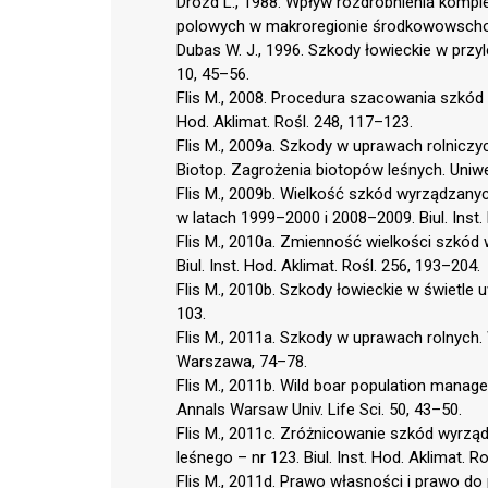
Drozd L., 1988. Wpływ rozdrobnienia komp
polowych w makroregionie środkowowschodn
Dubas W. J., 1996. Szkody łowieckie w prz
10, 45–56.
Flis M., 2008. Procedura szacowania szkód 
Hod. Aklimat. Rośl. 248, 117–123.
Flis M., 2009a. Szkody w uprawach rolniczy
Biotop. Zagrożenia biotopów leśnych. Uniwe
Flis M., 2009b. Wielkość szkód wyrządzany
w latach 1999–2000 i 2008–2009. Biul. Inst.
Flis M., 2010a. Zmienność wielkości szkód
Biul. Inst. Hod. Aklimat. Rośl. 256, 193–204.
Flis M., 2010b. Szkody łowieckie w świetl
103.
Flis M., 2011a. Szkody w uprawach rolnych. W
Warszawa, 74–78.
Flis M., 2011b. Wild boar population manag
Annals Warsaw Univ. Life Sci. 50, 43–50.
Flis M., 2011c. Zróżnicowanie szkód wyrz
leśnego – nr 123. Biul. Inst. Hod. Aklimat. R
Flis M., 2011d. Prawo własności i prawo do