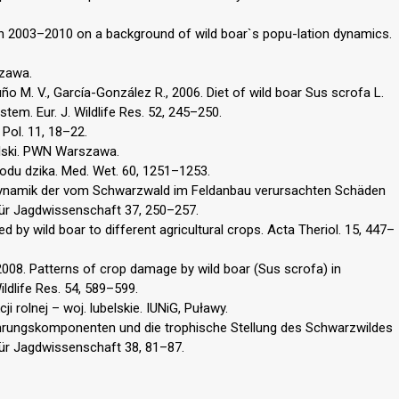
ce in 2003–2010 on a background of wild boar`s popu-lation dynamics.
szawa.
uño M. V., García-González R., 2006. Diet of wild boar Sus scrofa L.
em. Eur. J. Wildlife Res. 52, 245–250.
 Pol. 11, 18–22.
olski. PWN Warszawa.
zrodu dzika. Med. Wet. 60, 1251–1253.
e Dynamik der vom Schwarzwald im Feldanbau verursachten Schäden
für Jagdwissenschaft 37, 250–257.
by wild boar to different agricultural crops. Acta Theriol. 15, 447–
., 2008. Patterns of crop damage by wild boar (Sus scrofa) in
ldlife Res. 54, 589–599.
i rolnej – woj. lubelskie. IUNiG, Puławy.
Nahrungskomponenten und die trophische Stellung des Schwarzwildes
für Jagdwissenschaft 38, 81–87.