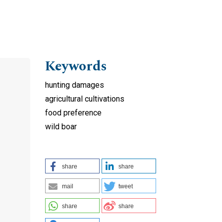
Keywords
hunting damages
agricultural cultivations
food preference
wild boar
share
share
mail
tweet
share
share