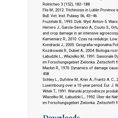
Rolnictwo 3 (152), 182–188.
Flis M., 2012. Trichinosis in Lublin Provin
Bull. Vet. Inst. Pulawy 56, 43–46.
Fruziński B., 1993. Dzik. Wyd. Anton-5. War
Herrero J., García-Serrano A., Couto S., Ort
and crop damage in an intensive agroecosyst
Kamieniarz R., 2010. Czas na redukcje. Łow.
Kondracki J., 2000. Geografia regionalna P
Kozdrowski R., Dubiel A., 2004. Biologia ro
Łabudzki L., Wlazełko M., 1991. Saisonal
im Forschungsgebiet Zielonka. Zeitschrift 
Mackin R., 1970. Dynamics of damage caused 
458.
Schley L., Dufrêne M., Krier A., Frantz A. C
Luxembourg over a 10-year period. Eur. J. Wi
Witek T., 1991. Warunki przyrodnicze produkcj
Wlazełko M., Łabudzki L., 1992. Über die 
im Forschungsgebiet Zielonka. Zeitschrift 
Downloads