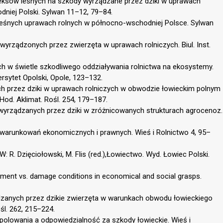
leksów leśnych na szkody wyrządzane przez dziki w uprawach
iej Polski. Sylwan 11–12, 79–84.
yleśnych uprawach rolnych w północno-wschodniej Polsce. Sylwan
wyrządzonych przez zwierzęta w uprawach rolniczych. Biul. Inst.
ch w świetle szkodliwego oddziaływania rolnictwa na ekosystemy.
rsytet Opolski, Opole, 123–132.
ch przez dziki w uprawach rolniczych w obwodzie łowieckim polnym
 Hod. Aklimat. Rośl. 254, 179–187.
 wyrządzanych przez dziki w zróżnicowanych strukturach agrocenoz.
e uwarunkowań ekonomicznych i prawnych. Wieś i Rolnictwo 4, 95–
: R. Dzięciołowski, M. Flis (red.),Łowiectwo. Wyd. Łowiec Polski.
ement vs. damage conditions in economical and social grasps.
ądzanych przez dzikie zwierzęta w warunkach obwodu łowieckiego
ośl. 262, 215–224.
 polowania a odpowiedzialność za szkody łowieckie. Wieś i