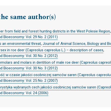
the same author(s)
deer from field and forest hunting districts in the West Polesie Region
,
nd Bioeconomy: Vol. 29 No. 2 (2011)
s an environmental threat
,
Journal of Animal Science, Biology and B
tersex in roe deer (Capreolus capreolus L.) – description of cases
,
nd Bioeconomy: Vol. 30 No. 2 (2012)
molars and molars in dentition of male roe deer (Capreolus capreol
nd Bioeconomy: Vol. 30 No. 3 (2012)
ć w czasie jakości osobniczej samców saren (Capreolus capreolus 
nd Bioeconomy: Vol. 25 No. 2 (2007)
rystyka wybranych cech jakości osobniczej samców saren (Capreolu
nd Bioeconomy: Vol. 24 (2006)