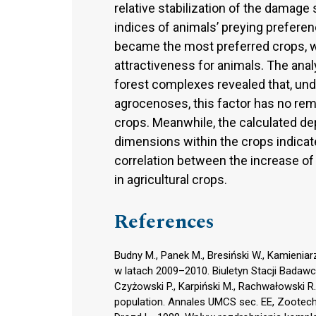
relative stabilization of the damage
indices of animals’ preying prefer
became the most preferred crops, wh
attractiveness for animals. The an
forest complexes revealed that, und
agrocenoses, this factor has no rema
crops. Meanwhile, the calculated d
dimensions within the crops indicated
correlation between the increase o
in agricultural crops.
References
Budny M., Panek M., Bresiński W., Kamieniar
w latach 2009–2010. Biuletyn Stacji Badawc
Czyżowski P., Karpiński M., Rachwałowski R
population. Annales UMCS sec. EE, Zootechn