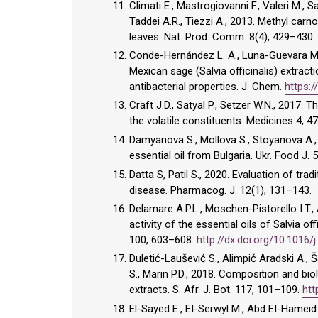
Climati E., Mastrogiovanni F., Valeri M.,
Taddei A.R., Tiezzi A., 2013. Methyl carno
leaves. Nat. Prod. Comm. 8(4), 429–430.
Conde-Hernández L. A., Luna-Guevara M. 
Mexican sage (Salvia officinalis) extract
antibacterial properties. J. Chem.
https:
Craft J.D., Satyal P., Setzer W.N., 201
the volatile constituents. Medicines 4, 4
Damyanova S., Mollova S., Stoyanova A., 
essential oil from Bulgaria. Ukr. Food J.
Datta S, Patil S., 2020. Evaluation of trad
disease. Pharmacog. J. 12(1), 131–143.
Delamare A.P.L., Moschen-Pistorello I.T., A
activity of the essential oils of Salvia of
100, 603–608.
http://dx.doi.org/10.1016
Duletić-Laušević S., Alimpić Aradski A., Ša
S., Marin P.D., 2018. Composition and biolo
extracts. S. Afr. J. Bot. 117, 101–109.
htt
El-Sayed E., EI-Serwyl M., Abd EI-Hameid 