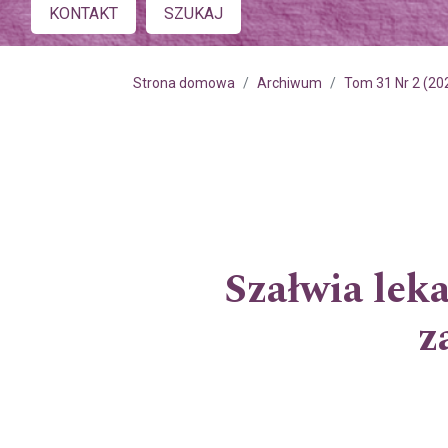
Main menu
KONTAKT
SZUKAJ
Strona domowa
Archiwum
Tom 31 Nr 2 (20
Szałwia lek
z