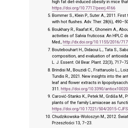
high fat diet-induced obesity in mice tha
https://doi.org/10.7717/peerj.4166
Bommer S., Klein P., Suter A., 2011. Firs
with hot flushes. Adv. Ther. 28(6), 490–5
Boukhary R., Raafat K., Ghoneim A., Abou
activities of Salvia fruticosa: An HPLC 
Med.,
http://dx.doi.org/10.1155/2016/71
Boutebouhart H., Didaoui L., Tata S., Sa
composition, and evaluation of antioxidant
L. J. Essent. Oil Bear. Plant. 22(3), 717–7
Brindisi M., Bouzidi C., Frattaruolo L., Lo
Tundis R., 2021. New insights into the ant
leaf and flower extracts in lipopolysac
311.
https://doi.org/10.3390/antiox1002
Carović-Stanko K., Petek M., Grdiša M., Pi
plants of the family Lamiaceae as functi
https://doi.org/10.17221/504/2015-CJFS
Chudzikowska-Woloszyn M., 2012. Świat r
Przeszłości 13, 7–23.