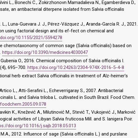
 Salvini L., Bonechi C., Zokirzhonovn Mamadalieva N., Egamberdieva D.,
sate, an antibacterial diterpene isolated from Salvia officinalis
L., Luna-Guevara J. J., Pérez-Vázquez J., Aranda-García R. J., 2021.
ion using factorial design and its ef-fect on chemical and
//doi.org/10.1155/2021/5594278
7. The chemotaxonomy of common sage (Salvia officinalis) based on
7.
https://doi.org/10.3390/medicines4030047
Gubenia O., 2016. Chemical composition of Salvia officinalis l.
 5(4), 695–700.
https://doi.org/10.24263/2304-974X-2016-5-4-8
itional herb extract Salvia officinalis in treatment of Alz-heimer’s
rtico L., Atti-Serafini L., Echeverrigaray S., 2007. Antibacterial
ficinalis L. and Salvia triloba L. cultivated in South Brazil. Food Chem.
/j.foodchem.2005.09.078
vikin K., Knežević A., Milutinović M., Stević T., Vukojević J., Marković
gical activities of Libyan Salvia fruticosa Mill. and S. lanigera Poir.
ps://doi.org/10.1016/j.sajb.2018.05.013
M.A., 2012. Influence of sage (Salvia officinalis L.) and purslane