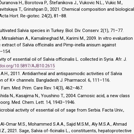
Ďuranova H., Borotova P., Štefanikova J., Vukovic N.L., Vukic M.,
Savitskaya T., Grinshpan D., 2021. Chemical composition and biological
l. Acta Hort. Re-giotec. 24(2), 81–88.
ltivated Salvia species in Turkey. Biol. Div. Conserv. 2(1), 71–77.
Mirsalehian A., Kamalineghad M., Karimi M., 2009. In vitro evaluation
c extract of Salvia officinalis and Pimp-inella anisum against
9–154.
vity of essential oil of Salvia officinalis L. collected in Syria. Afr. J.
x.doi.org/10.5897/AJB10.2615
 A.H., 2011. Antidiarrheal and antispasmodic activities of Salvia
ion of K+ channels. Bangladesh J. Pharmacol. 6, 111–116.
 Fam. Med. Prim. Care Rev. 14(3), 462–467.
hida N., Kasajima N., Youshino T., 2004. Carnosic acid, a new class
Bioorg. Med. Chem. Lett. 14, 1943–1946.
icrobial activity of essential oil of sage from Serbia. Facta Univ.,
 Al-Omar M.S., Mohammed S.A.A., Sajid M.S.M., Aly M.S.A., Ahmad
 M.Z., 2021. Sage, Salvia of-ficinalis L., constituents, hepatoprotective