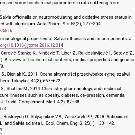
tion and some biochemical parameters in rats suffering from
.
Salvia officinalis on neuromodulating and oxidative stress status in
ted with aluminium. Acta Pharm. Sci. 58(3), 277–304.
.05816
rmacological properties of Salvia officinalis and its components. J.
i.org/10.1016/j.jtcme.2016.12.014
arović-Stanko K., Ninčević T., Liber Z., Ra-doslavljević I., Šatović Z.,
L.): A review of biochemical contents, medical properties and genetic
78.
 S., Bieniak K., 2011. Ocena aktywności przeciwbakte-ryjnej szałwii
. Chem. Toksykol. 44(3), 667–672.
., Shahlari M., 2014. Chemistry, pharmacology, and medicinal
 cure illnesses such as obesity, diabetes, de-pression, dementia,
 J. Tradit. Complement. Med. 4(2), 82–88.
373
., Buslovych O., Shlyapnikov V.A., Wieczorek P.P., 2018. Antioxidant
L. and Salvia sclarea L. Ecol. Chem. Eng. S. 25(1), 133–142.
09