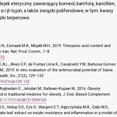
lejek eteryczny zawierający borneol, kamforę, kariofilen,
 α-i β-tujon, a także związki polifenolowe, w tym: kwasy
zki terpenowe.
N., Esmaeili M.A., Mirjalili M.H., 2019. Triterpenic acid content and
 Iran. Nat. Prod. Comm., 1–8.
722
A.L., Alves E.P., de Freitas Lima R., Cavalcanti Y.W., Barbosa Gomes
.M., 2019. In vitro evaluation of the antimicrobial potential of Salvia
ealth. Sci., 21(2), 129–133.
2019v21n2p129-133
.
-Moghadam E., Jelodari M., Rafieian-Kopaei M., 2016. Obesity
d in traditional medicine for obesity. J. Evid.-Based Complement.
g/10.1177/2156587215599105
, Hislop D.S., Eze D., Wargent E.T., Kępczyńska M.A., Zaibi M.S.,
nalis leaf extract on insulin resistance and inflammation in a model o