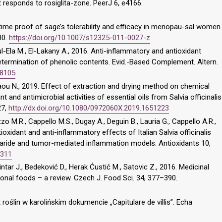
t responds to rosiglita-zone. PeerJ 6, e4166.
t time proof of sage’s tolerability and efficacy in menopau-sal women
00.
https://doi.org/10.1007/s12325-011-0027-z
l-Ela M., El-Lakany A., 2016. Anti-inflammatory and antioxidant
determination of phenolic contents. Evid.-Based Complement. Altern.
78105
.
baou N., 2019. Effect of extraction and drying method on chemical
 and antimicrobial activities of essential oils from Salvia officinalis
27,
http://dx.doi.org/10.1080/0972060X.2019.1651223
izzo M.R., Cappello M.S., Dugay A., Deguin B., Lauria G., Cappello A.R.,
ioxidant and anti-inflammatory effects of Italian Salvia officinalis
charide and tumor-mediated inflammation models. Antioxidants 10,
0311
ntar J., Bedeković D., Herak Ćustić M., Satovic Z., 2016. Medicinal
onal foods – a review. Czech J. Food Sci. 34, 377–390.
oślin w karolińskim dokumencie „Capitulare de villis”. Echa