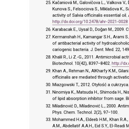
Kačaniová M., Galovičova L., Valkova V., 
Kunova S., Felsociova S., Miklašova K., 
activity of Salvia officinalis essential oi
http://dx.doi.org/10.2478/ahr-2021-0028
Karabacak E., Uysal D., Doğan M., 2009. Cu
Kermanshah H., Kamangar S.H., Arami S., 
of antibacterial activity of hydroalcoholi
cariogenic bacteria. J. Dent. Med. 22, 14
Khalil R., Li Z.-G., 2011. Antimicrobial acti
Biotechnol. 10(42), 8397–8402.
http://d
Khan A., Rehman N., AlKharfy K.M., Gilani
officinalis are mediated through activat
Miazgowski T., 2012. Otyłość a cukrzyca.
Ninomiya K., Matsuda H., Shimoda H., Nis
of lipid absorption inhibitor from sage. 
Miladinović D., Miladinović L., 2000. Antim
Phys. Chem. Technol. 2(2), 97–100.
Mohammed H.A., Eldeeb H.M., Khan R.A.,
A.M., Abdellatif A.A.H., Eid S.Y., El-Readi