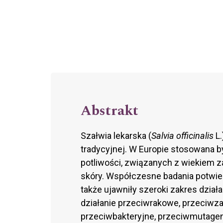
Abstrakt
Szałwia lekarska (
Salvia officinalis
L.
tradycyjnej. W Europie stosowana b
potliwości, związanych z wiekiem 
skóry. Współczesne badania potwier
także ujawniły szeroki zakres dzia
działanie przeciw­rakowe, przeciwz
przeciwbakteryjne, przeciw­mutagen