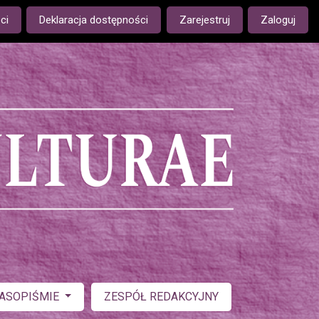
ge is:
ci
Deklaracja dostępności
Zarejestruj
Zaloguj
ZASOPIŚMIE
ZESPÓŁ REDAKCYJNY