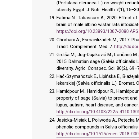
(Portulaca oleracea L.) on weight reduc
obesity. Egypt. J. Nutr. Health 7(1), 15–30
Fatima N., Tabassum A., 2020. Effect of 
brain of male albino wistar rats intoxica
https://doi.org/10.23893/1307-2080.APS
Ghorbani A., Esmaeilizadeh M., 2017. Pha
Tradit. Complement. Med. 7.
http://dx.do
Grdiša M., Jug-Dujaković M., Lončarić M., C
2015. Dalmatian sage (Salvia officinalis 
diversity. Agric. Conspec. Sci. 80(2), 69–
Hać-Szymańczuk E., Lipińska E., Błażejak
lekarskiej (Salvia officinalis L.). Bromat
Hamidpour M., Hamidpour R., Hamidpour S
property of sage (Salvia) to prevent and
lupus, autism, heart disease, and cancer.
http://dx.doi.org/10.4103/2225-4110.130
Jasicka-Misiak I., Poliwoda A., Petecka M
phenolic compounds in Salvia officinalis 
http://dx.doi.org/10.1515/eces-2018-00