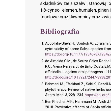
składników ziela szałwii stanowią: o
1,8-cyneol, elemen, humulen, pinen i
fenolowe oraz flawonoidy oraz zwią
Bibliografia
Abdollahi-Ghehi H., Sonboli A., Ebrahimi S.
cytotoxicity of some Salvia species from
https://doi.org/10.1177/1934578X19842
de Almeida C.M., de Souza Sales Rocha E.
R.C., Vieira Pereira J., de Brito Costa E.M
officinalis L. against oral pathogens. J. H
http://dx.doi.org/10.17921/2447-8938.
Bahmani M., Eftekhari Z., Saki K., Fazeli
phytotherapy: Review of native herbs use
Altern. Med. 3, 228–234.
https://doi.or
Ben Khedher M.R., Hammami M., Arch J.R.S.
2018. Preventive effects of Salvia offici