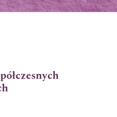
spółczesnych
ch