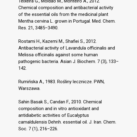
Teixeira G., Moldão M., Monteiro A., 2012.
Chemical composition and antibacterial activity
of the essential oils from the medicinal plant
Mentha cervina L. grown in Portugal. Med. Chem.
Res. 21, 3485–3490.
Rostami H., Kazemi M., Shafiei S., 2012.
Antibacterial activity of Lavandula officinalis and
Melissa officinalis against some human
pathogenic bacteria. Asian J. Biochem. 7 (3), 133–
142.
Rumińska A., 1983. Rośliny lecznicze. PWN,
Warszawa.
Sahin Basak S., Candan F., 2010. Chemical
composition and in vitro antioxidant and
antidiabetic activities of Eucalyptus
camaldulensis Dehnh. essential oil. J. Iran. Chem.
Soc. 7 (1), 216–226.