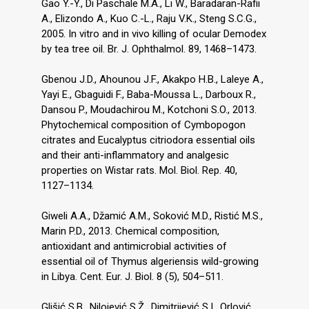
Gao Y.-Y., Di Paschale M.A., Li W., Baradaran-Rafii
A., Elizondo A., Kuo C.-L., Raju V.K., Steng S.C.G.,
2005. In vitro and in vivo killing of ocular Demodex
by tea tree oil. Br. J. Ophthalmol. 89, 1468–1473.
Gbenou J.D., Ahounou J.F., Akakpo H.B., Laleye A.,
Yayi E., Gbaguidi F., Baba-Moussa L., Darboux R.,
Dansou P., Moudachirou M., Kotchoni S.O., 2013.
Phytochemical composition of Cymbopogon
citrates and Eucalyptus citriodora essential oils
and their anti-inflammatory and analgesic
properties on Wistar rats. Mol. Biol. Rep. 40,
1127–1134.
Giweli A.A., Džamić A.M., Soković M.D., Ristić M.S.,
Marin P.D., 2013. Chemical composition,
antioxidant and antimicrobial activities of
essential oil of Thymus algeriensis wild-growing
in Libya. Cent. Eur. J. Biol. 8 (5), 504–511.
Glišić S.B., Nilojević S.Ž., Dimitrijević S.I., Orlović