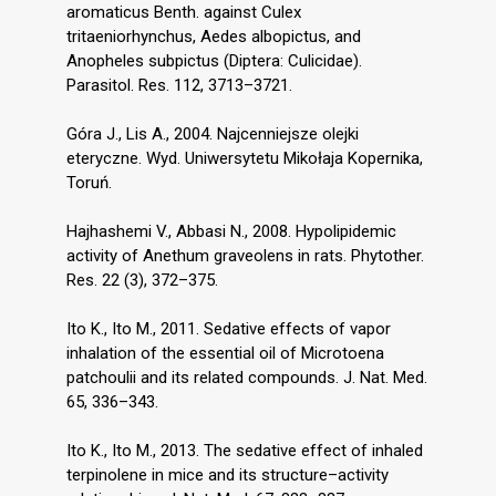
aromaticus Benth. against Culex
tritaeniorhynchus, Aedes albopictus, and
Anopheles subpictus (Diptera: Culicidae).
Parasitol. Res. 112, 3713–3721.
Góra J., Lis A., 2004. Najcenniejsze olejki
eteryczne. Wyd. Uniwersytetu Mikołaja Kopernika,
Toruń.
Hajhashemi V., Abbasi N., 2008. Hypolipidemic
activity of Anethum graveolens in rats. Phytother.
Res. 22 (3), 372–375.
Ito K., Ito M., 2011. Sedative effects of vapor
inhalation of the essential oil of Microtoena
patchoulii and its related compounds. J. Nat. Med.
65, 336–343.
Ito K., Ito M., 2013. The sedative effect of inhaled
terpinolene in mice and its structure–activity