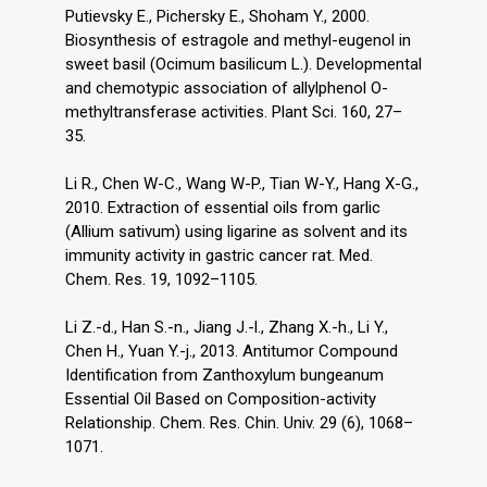
Putievsky E., Pichersky E., Shoham Y., 2000.
Biosynthesis of estragole and methyl-eugenol in
sweet basil (Ocimum basilicum L.). Developmental
and chemotypic association of allylphenol O-
methyltransferase activities. Plant Sci. 160, 27–
35.
Li R., Chen W-C., Wang W-P., Tian W-Y., Hang X-G.,
2010. Extraction of essential oils from garlic
(Allium sativum) using ligarine as solvent and its
immunity activity in gastric cancer rat. Med.
Chem. Res. 19, 1092–1105.
Li Z.-d., Han S.-n., Jiang J.-l., Zhang X.-h., Li Y.,
Chen H., Yuan Y.-j., 2013. Antitumor Compound
Identification from Zanthoxylum bungeanum
Essential Oil Based on Composition-activity
Relationship. Chem. Res. Chin. Univ. 29 (6), 1068–
1071.