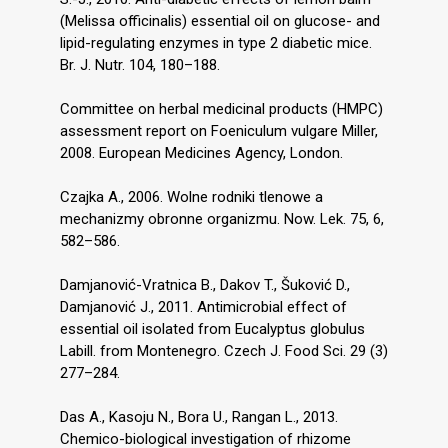
(Melissa officinalis) essential oil on glucose- and
lipid-regulating enzymes in type 2 diabetic mice.
Br. J. Nutr. 104, 180–188.
Committee on herbal medicinal products (HMPC)
assessment report on Foeniculum vulgare Miller,
2008. European Medicines Agency, London.
Czajka A., 2006. Wolne rodniki tlenowe a
mechanizmy obronne organizmu. Now. Lek. 75, 6,
582–586.
Damjanović-Vratnica B., Dakov T., Šuković D.,
Damjanović J., 2011. Antimicrobial effect of
essential oil isolated from Eucalyptus globulus
Labill. from Montenegro. Czech J. Food Sci. 29 (3)
277–284.
Das A., Kasoju N., Bora U., Rangan L., 2013.
Chemico-biological investigation of rhizome