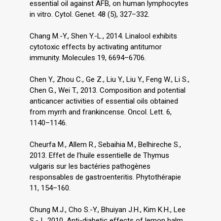
essential oil against AFB, on human lymphocytes
in vitro. Cytol. Genet. 48 (5), 327–332.
Chang M.-Y., Shen Y.-L., 2014. Linalool exhibits
cytotoxic effects by activating antitumor
immunity. Molecules 19, 6694–6706.
Chen Y., Zhou C., Ge Z., Liu Y., Liu Y., Feng W., Li S.,
Chen G., Wei T., 2013. Composition and potential
anticancer activities of essential oils obtained
from myrrh and frankincense. Oncol. Lett. 6,
1140–1146.
Cheurfa M., Allem R., Sebaihia M., Belhireche S.,
2013. Effet de l’huile essentielle de Thymus
vulgaris sur les bactéries pathogènes
responsables de gastroenteritis. Phytothérapie
11, 154–160.
Chung M.J., Cho S.-Y., Bhuiyan J.H., Kim K.H., Lee
S.-J., 2010. Anti-diabetic effects of lemon balm