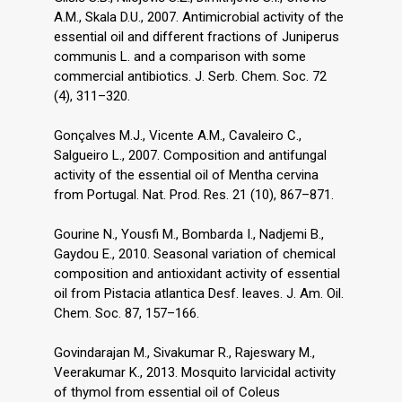
A.M., Skala D.U., 2007. Antimicrobial activity of the
essential oil and different fractions of Juniperus
communis L. and a comparison with some
commercial antibiotics. J. Serb. Chem. Soc. 72
(4), 311–320.
Gonçalves M.J., Vicente A.M., Cavaleiro C.,
Salgueiro L., 2007. Composition and antifungal
activity of the essential oil of Mentha cervina
from Portugal. Nat. Prod. Res. 21 (10), 867–871.
Gourine N., Yousfi M., Bombarda I., Nadjemi B.,
Gaydou E., 2010. Seasonal variation of chemical
composition and antioxidant activity of essential
oil from Pistacia atlantica Desf. leaves. J. Am. Oil.
Chem. Soc. 87, 157–166.
Govindarajan M., Sivakumar R., Rajeswary M.,
Veerakumar K., 2013. Mosquito larvicidal activity
of thymol from essential oil of Coleus