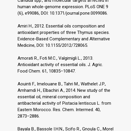
Candida spp., and molecular targets affected in
human whole-genome expression. PLoS ONE 9
(6), e99086, DOI: 10.1371/journal.pone.0099086.
Amiri H., 2012. Essential oils composition and
antioxidant properties of three Thymus species.
Evidence-Based Complementary and Alternative
Medicine, DOI: 10.1155/2012/728065.
Amorati R., Foti M.C., Valgimigli L., 2013.
Antioxidant activity of essential oils. J. Agric.
Food Chem. 61, 10835–10847.
Aouinti F., Imelouane B., Tahri M., Wathelet J.P.,
Amhamdi H., Elbachiri A., 2014. New study of the
essential oil, mineral composition and
antibacterial activity of Pistacia lentiscus L. from
Eastern Morocco. Res. Chem. Intermed. 40,
2873–2886.
Bayala B., Bassole I.H.N., Scifo R., Gnoula C., Morel