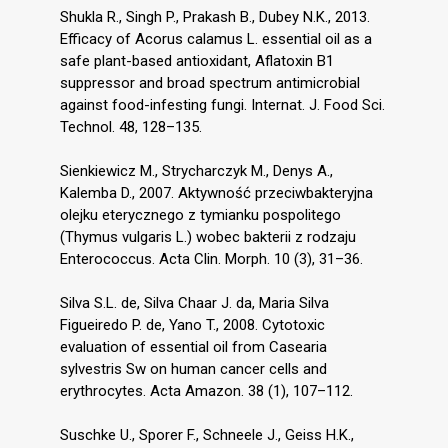
Shukla R., Singh P., Prakash B., Dubey N.K., 2013.
Efficacy of Acorus calamus L. essential oil as a
safe plant-based antioxidant, Aflatoxin B1
suppressor and broad spectrum antimicrobial
against food-infesting fungi. Internat. J. Food Sci.
Technol. 48, 128–135.
Sienkiewicz M., Strycharczyk M., Denys A.,
Kalemba D., 2007. Aktywność przeciwbakteryjna
olejku eterycznego z tymianku pospolitego
(Thymus vulgaris L.) wobec bakterii z rodzaju
Enterococcus. Acta Clin. Morph. 10 (3), 31–36.
Silva S.L. de, Silva Chaar J. da, Maria Silva
Figueiredo P. de, Yano T., 2008. Cytotoxic
evaluation of essential oil from Casearia
sylvestris Sw on human cancer cells and
erythrocytes. Acta Amazon. 38 (1), 107–112.
Suschke U., Sporer F., Schneele J., Geiss H.K.,