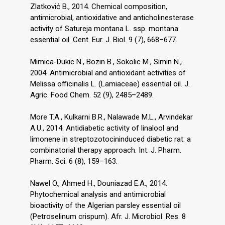
Zlatković B., 2014. Chemical composition,
antimicrobial, antioxidative and anticholinesterase
activity of Satureja montana L. ssp. montana
essential oil. Cent. Eur. J. Biol. 9 (7), 668–677.
Mimica-Dukic N., Bozin B., Sokolic M., Simin N.,
2004. Antimicrobial and antioxidant activities of
Melissa officinalis L. (Lamiaceae) essential oil. J.
Agric. Food Chem. 52 (9), 2485–2489.
More T.A., Kulkarni B.R., Nalawade M.L., Arvindekar
A.U., 2014. Antidiabetic activity of linalool and
limonene in streptozotocininduced diabetic rat: a
combinatorial therapy approach. Int. J. Pharm.
Pharm. Sci. 6 (8), 159–163.
Nawel O., Ahmed H., Douniazad E.A., 2014.
Phytochemical analysis and antimicrobial
bioactivity of the Algerian parsley essential oil
(Petroselinum crispum). Afr. J. Microbiol. Res. 8