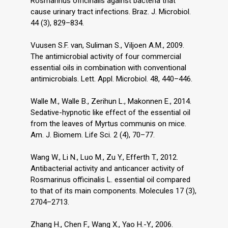
Rosmarinus officinalis against bacteria that
cause urinary tract infections. Braz. J. Microbiol.
44 (3), 829–834.
Vuusen S.F. van, Suliman S., Viljoen A.M., 2009.
The antimicrobial activity of four commercial
essential oils in combination with conventional
antimicrobials. Lett. Appl. Microbiol. 48, 440–446.
Walle M., Walle B., Zerihun L., Makonnen E., 2014.
Sedative-hypnotic like effect of the essential oil
from the leaves of Myrtus communis on mice.
Am. J. Biomem. Life Sci. 2 (4), 70–77.
Wang W., Li N., Luo M., Zu Y., Efferth T., 2012.
Antibacterial activity and anticancer activity of
Rosmarinus officinalis L. essential oil compared
to that of its main components. Molecules 17 (3),
2704–2713.
Zhang H., Chen F., Wang X., Yao H.-Y., 2006.