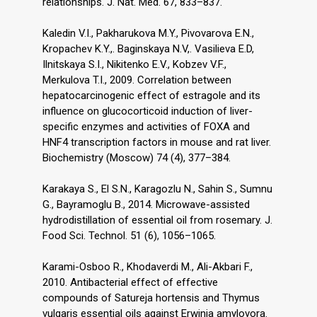
relationships. J. Nat. Med. 67, 833–837.
Kaledin V.I., Pakharukova M.Y., Pivovarova E.N.,
Kropachev K.Y.,. Baginskaya N.V,. Vasilieva E.D,
Ilnitskaya S.I., Nikitenko E.V., Kobzev V.F.,
Merkulova T.I., 2009. Correlation between
hepatocarcinogenic effect of estragole and its
influence on glucocorticoid induction of liver-
specific enzymes and activities of FOXA and
HNF4 transcription factors in mouse and rat liver.
Biochemistry (Moscow) 74 (4), 377–384.
Karakaya S., El S.N., Karagozlu N., Sahin S., Sumnu
G., Bayramoglu B., 2014. Microwave-assisted
hydrodistillation of essential oil from rosemary. J.
Food Sci. Technol. 51 (6), 1056–1065.
Karami-Osboo R., Khodaverdi M., Ali-Akbari F.,
2010. Antibacterial effect of effective
compounds of Satureja hortensis and Thymus
vulgaris essential oils against Erwinia amylovora.