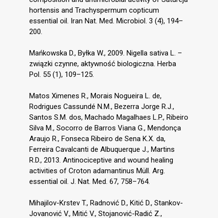
hortensis and Trachyspermum copticum
essential oil. Iran Nat. Med. Microbiol. 3 (4), 194–
200.
Mańkowska D., Byłka W., 2009. Nigella sativa L. –
związki czynne, aktywność biologiczna. Herba
Pol. 55 (1), 109–125.
Matos Ximenes R., Morais Nogueira L. de,
Rodrigues Cassundé N.M., Bezerra Jorge R.J.,
Santos S.M. dos, Machado Magalhaes L.P., Ribeiro
Silva M., Socorro de Barros Viana G., Mendonça
Araujo R., Fonseca Ribeiro de Sena K.X. da,
Ferreira Cavalcanti de Albuquerque J., Martins
R.D., 2013. Antinociceptive and wound healing
activities of Croton adamantinus Müll. Arg.
essential oil. J. Nat. Med. 67, 758–764.
Mihajilov-Krstev T., Radnović D., Kitić D., Stankov-
Jovanović V., Mitić V., Stojanović-Radić Z.,