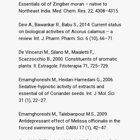
Essentials oil of Zingiber moran – native to
Northeast India. Med. Chem. Res. 22, 4308–4315.
Devi A., Bawankar R., Babu S., 2014. Current status
on biological activities of Acorus calamus – a
review. Int. J. Pharm. Pharm. Sci. 6 (10), 66–71.
De Vincenzi M., Silano M., Maialetti F.,
Scazzocchio B., 2000. Constituents of aromatic
plants: II. Estragole. Fitoterapia 71, 725–729.
Emamghoreishi M., Heidari-Hamedani G., 2006.
Sedative-hypnotic activity of extracts and
essential oil of Coriander seeds. Int. J. Mol. Sci.
31 (1), 22–27.
Emamghoreishi M., Talebianpour M.S., 2009.
Antidepressant effect of Melissa officinalis in the
forced swimming test. DARU 17 (1), 42–47.