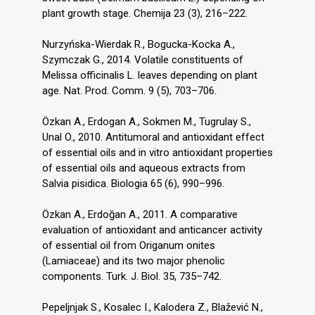
plant growth stage. Chemija 23 (3), 216–222.
Nurzyńska-Wierdak R., Bogucka-Kocka A.,
Szymczak G., 2014. Volatile constituents of
Melissa officinalis L. leaves depending on plant
age. Nat. Prod. Comm. 9 (5), 703–706.
Özkan A., Erdogan A., Sokmen M., Tugrulay S.,
Unal O., 2010. Antitumoral and antioxidant effect
of essential oils and in vitro antioxidant properties
of essential oils and aqueous extracts from
Salvia pisidica. Biologia 65 (6), 990–996.
Özkan A., Erdoğan A., 2011. A comparative
evaluation of antioxidant and anticancer activity
of essential oil from Origanum onites
(Lamiaceae) and its two major phenolic
components. Turk. J. Biol. 35, 735–742.
Pepeljnjak S., Kosalec I., Kalodera Z., Blažević N.,