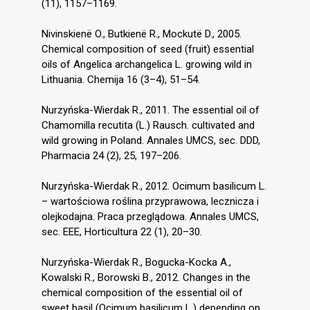
(11), 1157–1169.
Nivinskienë O., Butkienë R., Mockutë D., 2005.
Chemical composition of seed (fruit) essential
oils of Angelica archangelica L. growing wild in
Lithuania. Chemija 16 (3–4), 51–54.
Nurzyńska-Wierdak R., 2011. The essential oil of
Chamomilla recutita (L.) Rausch. cultivated and
wild growing in Poland. Annales UMCS, sec. DDD,
Pharmacia 24 (2), 25, 197–206.
Nurzyńska-Wierdak R., 2012. Ocimum basilicum L.
– wartościowa roślina przyprawowa, lecznicza i
olejkodajna. Praca przeglądowa. Annales UMCS,
sec. EEE, Horticultura 22 (1), 20–30.
Nurzyńska-Wierdak R., Bogucka-Kocka A.,
Kowalski R., Borowski B., 2012. Changes in the
chemical composition of the essential oil of
sweet basil (Ocimum basilicum L.) depending on