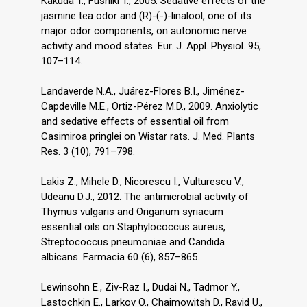
Kakuda T., Fushiki T., 2005. Sedative effects of the
jasmine tea odor and (R)-(-)-linalool, one of its
major odor components, on autonomic nerve
activity and mood states. Eur. J. Appl. Physiol. 95,
107–114.
Landaverde N.A., Juárez-Flores B.I., Jiménez-
Capdeville M.E., Ortiz-Pérez M.D., 2009. Anxiolytic
and sedative effects of essential oil from
Casimiroa pringlei on Wistar rats. J. Med. Plants
Res. 3 (10), 791–798.
Lakis Z., Mihele D., Nicorescu I., Vulturescu V.,
Udeanu D.J., 2012. The antimicrobial activity of
Thymus vulgaris and Origanum syriacum
essential oils on Staphylococcus aureus,
Streptococcus pneumoniae and Candida
albicans. Farmacia 60 (6), 857–865.
Lewinsohn E., Ziv-Raz I., Dudai N., Tadmor Y.,
Lastochkin E., Larkov O., Chaimowitsh D., Ravid U.,