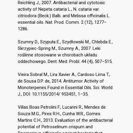
Reichling J., 2007. Antibacterial and cytotoxic
activity of Nepeta cataria L., N. cataria var.
citriodora (Beck.) Balb. and Melissa officinalis L.
essential oils. Nat. Prod. Comm. 2 (12), 1277–
1286.
Szumny D., Szypuła E., Szydłowski M., Chlebda E.,
Skrzypiec-Spring M., Szumny A., 2007. Leki
roślinne stosowane w chorobach układu
oddechowego. Dent. Med. Probl. 44 (4), 507–515.
Vieira Sobral M., Lira Xavier A., Cardoso Lima T.,
de Sousa D.P. de, 2014. Antitumor Activity of
Monoterpenes Found in Essential Oils. Sci. World
J., DOI: 10.1155/2014/ 953451, 1–35.
Villas Boas Petrolini F., Lucarini R., Mendes de
Souza M.G., Pires R.H., Cunha W.R., Gomes
Martins C.H., 2013. Evaluation of the antibacterial
potential of Petroselinum crispum and