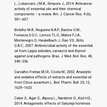
L., Lobaccaro J.M.A., Simpore J., 2014. Anticancer
activity of essential oils and their chemical
components – a review. Am. J. Cancer Res. 4 (6),
591–607.
Botelho M.A., Nogueira N.A.P., Bastos G.M.,
Fonseca S.G.C., Lemos T.L.G., Matos F.J.A.,
Montenegro D., Heukelbach J., Rao V.S., Brito
G.A.C., 2007. Antimicrobial activity of the essential
oil from Lippia sidoides, carvacrol and thymol
against oral pathogens. Bras. J. Med. Biol. Res. 40,
349–356.
Carvalho-Freitas M.I.R., Costa M., 2002. Anxiolytic
and sedative effects of extracts and essential oil
from Citrus aurantium L. Biol. Pharm. Bull. 25, 12,
1629–1633.
Ceker S., Agar G., Alpsoy L., Nardemir G., Kizil H.E.,
2014. Antagonistic effects of Satureja hortensis