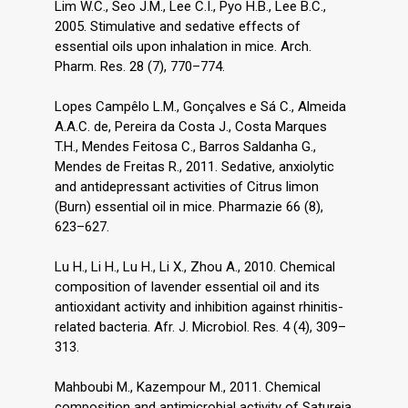
Lim W.C., Seo J.M., Lee C.I., Pyo H.B., Lee B.C.,
2005. Stimulative and sedative effects of
essential oils upon inhalation in mice. Arch.
Pharm. Res. 28 (7), 770–774.
Lopes Campêlo L.M., Gonçalves e Sá C., Almeida
A.A.C. de, Pereira da Costa J., Costa Marques
T.H., Mendes Feitosa C., Barros Saldanha G.,
Mendes de Freitas R., 2011. Sedative, anxiolytic
and antidepressant activities of Citrus limon
(Burn) essential oil in mice. Pharmazie 66 (8),
623–627.
Lu H., Li H., Lu H., Li X., Zhou A., 2010. Chemical
composition of lavender essential oil and its
antioxidant activity and inhibition against rhinitis-
related bacteria. Afr. J. Microbiol. Res. 4 (4), 309–
313.
Mahboubi M., Kazempour M., 2011. Chemical
composition and antimicrobial activity of Satureja