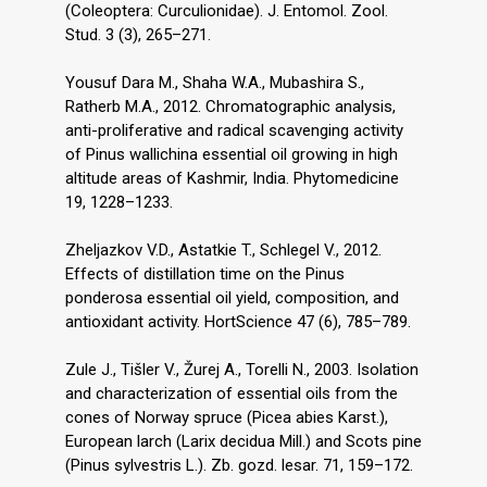
(Coleoptera: Curculionidae). J. Entomol. Zool.
Stud. 3 (3), 265–271.
Yousuf Dara M., Shaha W.A., Mubashira S.,
Ratherb M.A., 2012. Chromatographic analysis,
anti-proliferative and radical scavenging activity
of Pinus wallichina essential oil growing in high
altitude areas of Kashmir, India. Phytomedicine
19, 1228–1233.
Zheljazkov V.D., Astatkie T., Schlegel V., 2012.
Effects of distillation time on the Pinus
ponderosa essential oil yield, composition, and
antioxidant activity. HortScience 47 (6), 785–789.
Zule J., Tišler V., Žurej A., Torelli N., 2003. Isolation
and characterization of essential oils from the
cones of Norway spruce (Picea abies Karst.),
European larch (Larix decidua Mill.) and Scots pine
(Pinus sylvestris L.). Zb. gozd. lesar. 71, 159–172.