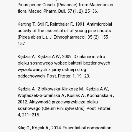
Pinus peuce Griseb. (Pinaceae) from Macedonian
flora. Maced. Pharm. Bull. 57 (1, 2), 25–36.
Karting T., Still F., Reinthaler F., 1991. Antimicrobial
activity of the essential oil of young pine shoots
(Picea abies L.). J. Ethnopharmacol. 35 (2), 155–
157.
Kędzia A., Kędzia A.W., 2009. Działanie in vitro
olejku sosnowego wobec bakterii beztlenowych
wyizolowanych z jamy ustnej i dróg
oddechowych. Post. Fitoter. 1, 19–23.
Kędzia A., Ziółkowska-Klinkosz M., Kędzia A.W.,
Wojtaszek-Słomińska A., Kusiak A., Kochańska B.,
2012. Aktywność przeciwgrzybicza olejku
sosnowego (Oleum Pini sylvestris). Post. Fitoter.
4, 211–215.
Kılıç O., Koçak A., 2014. Essential oil composition