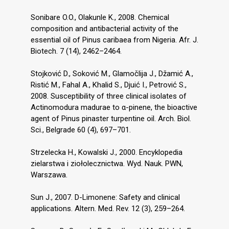
Sonibare O.O., Olakunle K., 2008. Chemical
composition and antibacterial activity of the
essential oil of Pinus caribaea from Nigeria. Afr. J.
Biotech. 7 (14), 2462–2464.
Stojković D., Soković M., Glamočlija J., Džamić A.,
Ristić M., Fahal A., Khalid S., Djuić I., Petrović S.,
2008. Susceptibility of three clinical isolates of
Actinomodura madurae to α-pinene, the bioactive
agent of Pinus pinaster turpentine oil. Arch. Biol.
Sci., Belgrade 60 (4), 697–701.
Strzelecka H., Kowalski J., 2000. Encyklopedia
zielarstwa i ziołolecznictwa. Wyd. Nauk. PWN,
Warszawa.
Sun J., 2007. D-Limonene: Safety and clinical
applications. Altern. Med. Rev. 12 (3), 259–264.