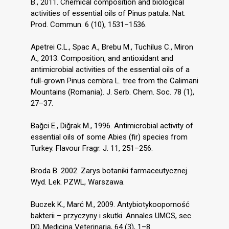
B., 2011. Chemical composition and biological
activities of essential oils of Pinus patula. Nat.
Prod. Commun. 6 (10), 1531–1536.
Apetrei C.L., Spac A., Brebu M., Tuchilus C., Miron
A., 2013. Composition, and antioxidant and
antimicrobial activities of the essential oils of a
full-grown Pinus cembra L. tree from the Calimani
Mountains (Romania). J. Serb. Chem. Soc. 78 (1),
27–37.
Bağci E., Diğrak M., 1996. Antimicrobial activity of
essential oils of some Abies (fir) species from
Turkey. Flavour Fragr. J. 11, 251–256.
Broda B. 2002. Zarys botaniki farmaceutycznej.
Wyd. Lek. PZWL, Warszawa.
Buczek K., Marć M., 2009. Antybiotykooporność
bakterii – przyczyny i skutki. Annales UMCS, sec.
DD, Medicina Veterinaria, 64 (3), 1–8.