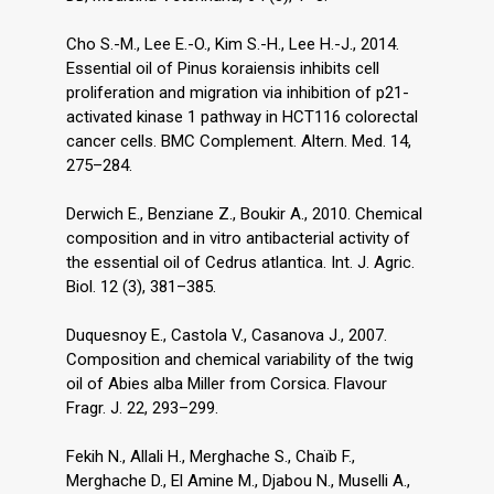
Cho S.-M., Lee E.-O., Kim S.-H., Lee H.-J., 2014.
Essential oil of Pinus koraiensis inhibits cell
proliferation and migration via inhibition of p21-
activated kinase 1 pathway in HCT116 colorectal
cancer cells. BMC Complement. Altern. Med. 14,
275–284.
Derwich E., Benziane Z., Boukir A., 2010. Chemical
composition and in vitro antibacterial activity of
the essential oil of Cedrus atlantica. Int. J. Agric.
Biol. 12 (3), 381–385.
Duquesnoy E., Castola V., Casanova J., 2007.
Composition and chemical variability of the twig
oil of Abies alba Miller from Corsica. Flavour
Fragr. J. 22, 293–299.
Fekih N., Allali H., Merghache S., Chaïb F.,
Merghache D., El Amine M., Djabou N., Muselli A.,