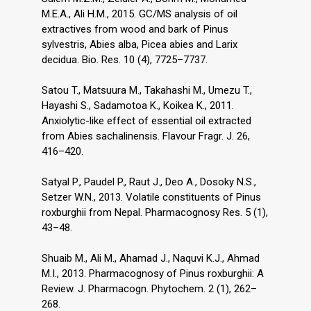
M.E.A., Ali H.M., 2015. GC/MS analysis of oil
extractives from wood and bark of Pinus
sylvestris, Abies alba, Picea abies and Larix
decidua. Bio. Res. 10 (4), 7725–7737.
Satou T., Matsuura M., Takahashi M., Umezu T.,
Hayashi S., Sadamotoa K., Koikea K., 2011.
Anxiolytic-like effect of essential oil extracted
from Abies sachalinensis. Flavour Fragr. J. 26,
416–420.
Satyal P., Paudel P., Raut J., Deo A., Dosoky N.S.,
Setzer W.N., 2013. Volatile constituents of Pinus
roxburghii from Nepal. Pharmacognosy Res. 5 (1),
43–48.
Shuaib M., Ali M., Ahamad J., Naquvi K.J., Ahmad
M.I., 2013. Pharmacognosy of Pinus roxburghii: A
Review. J. Pharmacogn. Phytochem. 2 (1), 262–
268.