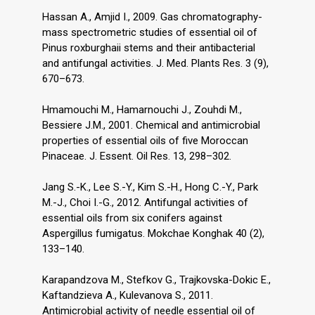
Hassan A., Amjid I., 2009. Gas chromatography-
mass spectrometric studies of essential oil of
Pinus roxburghaii stems and their antibacterial
and antifungal activities. J. Med. Plants Res. 3 (9),
670–673.
Hmamouchi M., Hamarnouchi J., Zouhdi M.,
Bessiere J.M., 2001. Chemical and antimicrobial
properties of essential oils of five Moroccan
Pinaceae. J. Essent. Oil Res. 13, 298–302.
Jang S.-K., Lee S.-Y., Kim S.-H., Hong C.-Y., Park
M.-J., Choi I.-G., 2012. Antifungal activities of
essential oils from six conifers against
Aspergillus fumigatus. Mokchae Konghak 40 (2),
133–140.
Karapandzova M., Stefkov G., Trajkovska-Dokic E.,
Kaftandzieva A., Kulevanova S., 2011.
Antimicrobial activity of needle essential oil of