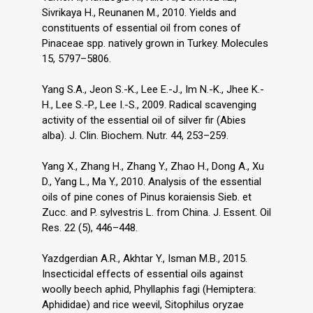
Sivrikaya H., Reunanen M., 2010. Yields and
constituents of essential oil from cones of
Pinaceae spp. natively grown in Turkey. Molecules
15, 5797–5806.
Yang S.A., Jeon S.-K., Lee E.-J., Im N.-K., Jhee K.-
H., Lee S.-P., Lee I.-S., 2009. Radical scavenging
activity of the essential oil of silver fir (Abies
alba). J. Clin. Biochem. Nutr. 44, 253–259.
Yang X., Zhang H., Zhang Y., Zhao H., Dong A., Xu
D., Yang L., Ma Y., 2010. Analysis of the essential
oils of pine cones of Pinus koraiensis Sieb. et
Zucc. and P. sylvestris L. from China. J. Essent. Oil
Res. 22 (5), 446–448.
Yazdgerdian A.R., Akhtar Y., Isman M.B., 2015.
Insecticidal effects of essential oils against
woolly beech aphid, Phyllaphis fagi (Hemiptera:
Aphididae) and rice weevil, Sitophilus oryzae