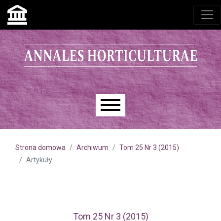
Przejdź do głównego menu
Przejdź do sekcji głównej
Przejdź do stopki
Main menu
Strona domowa
Archiwum
Tom 25 Nr 3 (2015)
Artykuły
Tom 25 Nr 3 (2015)