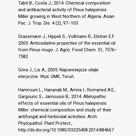
Tabti B., Costa J., 2014. Chemical composition
and antibacterial activity of Pinus halepensis
Miller growing in West Northern of Algeria. Asian
Pac. J. Trop. Dis. 4 (2), 97–103.
Grassmann J., Hippeli S., Vollmann R., Elstner E.F.
2003. Antioxidative properties of the essential oil
from Pinus mugo. J. Agric. Food Chem. 51, 7576–
7582.
Góra J., Lis A., 2005. Najcenniejsze olejki
eteryczne. Wyd. UMK, Toruń.
Hamrouni L., Hananab M., Amria I., Romaned A.E.,
Gargouric S., Jamoussi B., 2014. Allelopathic
effects of essential oils of Pinus halepensis
Miller: chemical composition and study of their
antifungal and herbicidal activities. Arch.
Phytopathol. Plant Protect.,
http://dx.doi.org/10.1080/03235408.2014.884667.