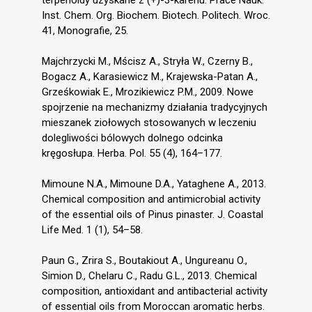
terpenoidy uzyskane z (+)-3-karenu. Prace Nauk.
Inst. Chem. Org. Biochem. Biotech. Politech. Wroc.
41, Monografie, 25.
Majchrzycki M., Mścisz A., Stryła W., Czerny B.,
Bogacz A., Karasiewicz M., Krajewska-Patan A.,
Grześkowiak E., Mrozikiewicz P.M., 2009. Nowe
spojrzenie na mechanizmy działania tradycyjnych
mieszanek ziołowych stosowanych w leczeniu
dolegliwości bólowych dolnego odcinka
kręgosłupa. Herba. Pol. 55 (4), 164–177.
Mimoune N.A., Mimoune D.A., Yataghene A., 2013.
Chemical composition and antimicrobial activity
of the essential oils of Pinus pinaster. J. Coastal
Life Med. 1 (1), 54–58.
Paun G., Zrira S., Boutakiout A., Ungureanu O.,
Simion D., Chelaru C., Radu G.L., 2013. Chemical
composition, antioxidant and antibacterial activity
of essential oils from Moroccan aromatic herbs.