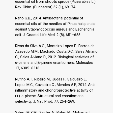
essential oil from shoots spruce (Picea abies L.).
Rev. Chim. (Bucharest) 62 (1), 69–74.
Raho G.B., 2014. Antibacterial potential of
essential oils of the needles of Pinus halepensis
against Staphylococcus aureus and Escherichia
coli. J. Coastal Life Med. 2 (8), 651–655.
Rivas da Silva A.C., Monteiro Lopes P., Barros de
Azevedo M.M., Machado Costa D.C., Sales Alviano
C., Sales Alviano D., 2012. Biological activities of
α-pinene and β-pinene enantiomers. Molecules
17, 6305–6316.
Rufino A.T., Ribeiro M., Judas F., Salgueiro L.,
Lopes M.C., Cavaleiro C., Mendes A.F., 2014. Anti-
inflammatory and chondroprotective activity of
(+)-α-pinene: Structural and enantiomeric
selectivity. J. Nat. Prod. 77, 264–269.
Salem M.Z.M., Zeidler A., Böhm M., Mohamed