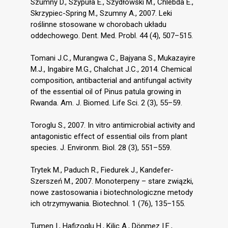
Szumny D., Szypuła E., Szydłowski M., Chlebda E.,
Skrzypiec-Spring M., Szumny A., 2007. Leki
roślinne stosowane w chorobach układu
oddechowego. Dent. Med. Probl. 44 (4), 507–515.
Tomani J.C., Murangwa C., Bajyana S., Mukazayire
M.J., Ingabire M.G., Chalchat J.C., 2014. Chemical
composition, antibacterial and antifungal activity
of the essential oil of Pinus patula growing in
Rwanda. Am. J. Biomed. Life Sci. 2 (3), 55–59.
Toroglu S., 2007. In vitro antimicrobial activity and
antagonistic effect of essential oils from plant
species. J. Environm. Biol. 28 (3), 551–559.
Trytek M., Paduch R., Fiedurek J., Kandefer-
Szerszeń M., 2007. Monoterpeny – stare związki,
nowe zastosowania i biotechnologiczne metody
ich otrzymywania. Biotechnol. 1 (76), 135–155.
Tumen I., Hafizoglu H., Kilic A., Dönmez I.E.,