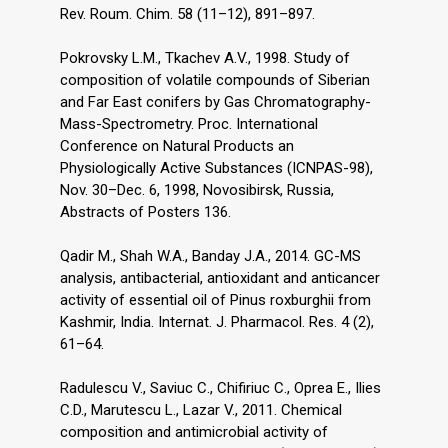
Rev. Roum. Chim. 58 (11–12), 891–897.
Pokrovsky L.M., Tkachev A.V., 1998. Study of
composition of volatile compounds of Siberian
and Far East conifers by Gas Chromatography-
Mass-Spectrometry. Proc. International
Conference on Natural Products an
Physiologically Active Substances (ICNPAS-98),
Nov. 30–Dec. 6, 1998, Novosibirsk, Russia,
Abstracts of Posters 136.
Qadir M., Shah W.A., Banday J.A., 2014. GC-MS
analysis, antibacterial, antioxidant and anticancer
activity of essential oil of Pinus roxburghii from
Kashmir, India. Internat. J. Pharmacol. Res. 4 (2),
61–64.
Radulescu V., Saviuc C., Chifiriuc C., Oprea E., Ilies
C.D., Marutescu L., Lazar V., 2011. Chemical
composition and antimicrobial activity of