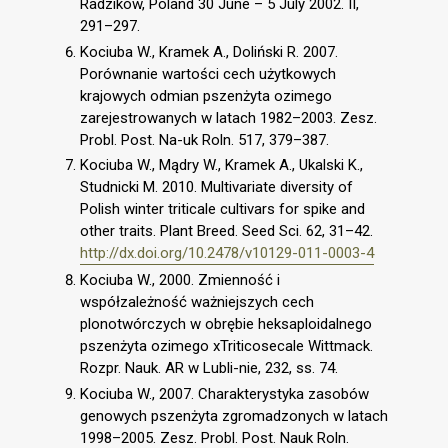
Radzików, Poland 30 June – 5 July 2002. II,
291–297.
Kociuba W., Kramek A., Doliński R. 2007.
Porównanie wartości cech użytkowych
krajowych odmian pszenżyta ozimego
zarejestrowanych w latach 1982–2003. Zesz.
Probl. Post. Na-uk Roln. 517, 379–387.
Kociuba W., Mądry W., Kramek A., Ukalski K.,
Studnicki M. 2010. Multivariate diversity of
Polish winter triticale cultivars for spike and
other traits. Plant Breed. Seed Sci. 62, 31–42.
http://dx.doi.org/10.2478/v10129-011-0003-4
Kociuba W., 2000. Zmienność i
współzależność ważniejszych cech
plonotwórczych w obrębie heksaploidalnego
pszenżyta ozimego xTriticosecale Wittmack.
Rozpr. Nauk. AR w Lubli-nie, 232, ss. 74.
Kociuba W., 2007. Charakterystyka zasobów
genowych pszenżyta zgromadzonych w latach
1998–2005. Zesz. Probl. Post. Nauk Roln.