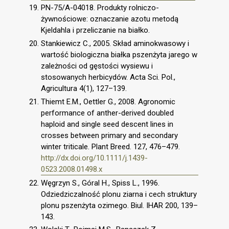
PN-75/A-04018. Produkty rolniczo-
żywnościowe: oznaczanie azotu metodą
Kjeldahla i przeliczanie na białko.
Stankiewicz C., 2005. Skład aminokwasowy i
wartość biologiczna białka pszenżyta jarego w
zależności od gęstości wysiewu i
stosowanych herbicydów. Acta Sci. Pol.,
Agricultura 4(1), 127–139.
Thiemt E.M., Oettler G., 2008. Agronomic
performance of anther-derived doubled
haploid and single seed descent lines in
crosses between primary and secondary
winter triticale. Plant Breed. 127, 476–479.
http://dx.doi.org/10.1111/j.1439-
0523.2008.01498.x
Węgrzyn S., Góral H., Spiss L., 1996.
Odziedziczalność plonu ziarna i cech struktury
plonu pszenżyta ozimego. Biul. IHAR 200, 139–
143.