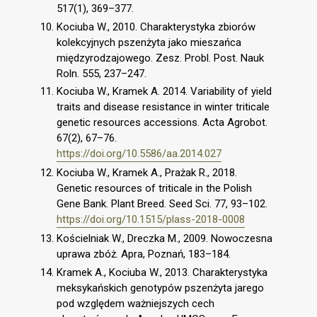
517(1), 369–377.
Kociuba W., 2010. Charakterystyka zbiorów
kolekcyjnych pszenżyta jako mieszańca
międzyrodzajowego. Zesz. Probl. Post. Nauk
Roln. 555, 237–247.
Kociuba W., Kramek A. 2014. Variability of yield
traits and disease resistance in winter triticale
genetic resources accessions. Acta Agrobot.
67(2), 67–76.
https://doi.org/10.5586/aa.2014.027
Kociuba W., Kramek A., Prażak R., 2018.
Genetic resources of triticale in the Polish
Gene Bank. Plant Breed. Seed Sci. 77, 93–102.
https://doi.org/10.1515/plass-2018-0008
Kościelniak W., Dreczka M., 2009. Nowoczesna
uprawa zbóż. Apra, Poznań, 183–184.
Kramek A., Kociuba W., 2013. Charakterystyka
meksykańskich genotypów pszenżyta jarego
pod względem ważniejszych cech