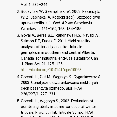
Vol. 1, 239–244.
Budzyński W., Szempliński W., 2003. Pszenżyto.
W: Z. Jasińska, A. Kotecki (red.), Szczegółowa
uprawa roślin, t. 1. Wyd. AR we Wrocławiu,
Wrocław, s. 161–164, 168, 184–185.
Goyal A., Beres B.L., Randhawa H.S., Navabi A.,
Salmon D.F., Eudes F., 2011. Yield stability
analysis of broadly adaptive triticale
germplasm in southern and central Alberta,
Canada, for industrial end-use suitability. Can.
J. Plant Sci. 91, 125–135.
http://dx.doi.org/10.4141/cjps10063
Grzesik H., Gut M., Węgrzyn S., Cygankiewicz A.
2003. Genetyczne uwarunkowania niektórych
cech pszenżyta ozimego. Biul. IHAR
226/227/1, 227–231.
Grzesik H., Węgrzyn S., 2002. Evaluation of
combining ability in some varieties of winter
triticale. Proc. 5th Int. Triticale Symp., IHAR