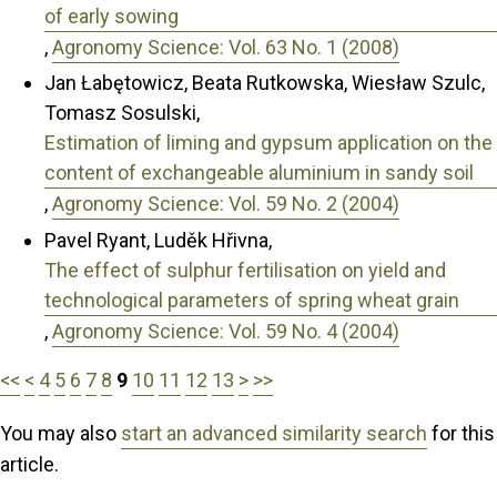
of early sowing
,
Agronomy Science: Vol. 63 No. 1 (2008)
Jan Łabętowicz, Beata Rutkowska, Wiesław Szulc,
Tomasz Sosulski,
Estimation of liming and gypsum application on the
content of exchangeable aluminium in sandy soil
,
Agronomy Science: Vol. 59 No. 2 (2004)
Pavel Ryant, Luděk Hřivna,
The effect of sulphur fertilisation on yield and
technological parameters of spring wheat grain
,
Agronomy Science: Vol. 59 No. 4 (2004)
<<
<
4
5
6
7
8
9
10
11
12
13
>
>>
You may also
start an advanced similarity search
for this
article.