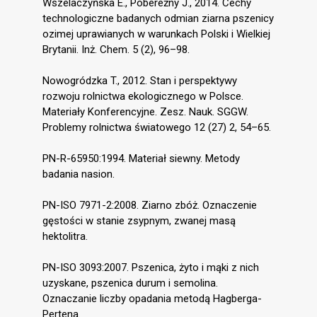
Wszelaczyńska E., Pobereżny J., 2014. Cechy
technologiczne badanych odmian ziarna pszenicy
ozimej uprawianych w warunkach Polski i Wielkiej
Brytanii. Inż. Chem. 5 (2), 96–98.
Nowogródzka T., 2012. Stan i perspektywy
rozwoju rolnictwa ekologicznego w Polsce.
Materiały Konferencyjne. Zesz. Nauk. SGGW.
Problemy rolnictwa światowego 12 (27) 2, 54–65.
PN-R-65950:1994. Materiał siewny. Metody
badania nasion.
PN-ISO 7971-2:2008. Ziarno zbóż. Oznaczenie
gęstości w stanie zsypnym, zwanej masą
hektolitra.
PN-ISO 3093:2007. Pszenica, żyto i mąki z nich
uzyskane, pszenica durum i semolina.
Oznaczanie liczby opadania metodą Hagberga-
Pertena.