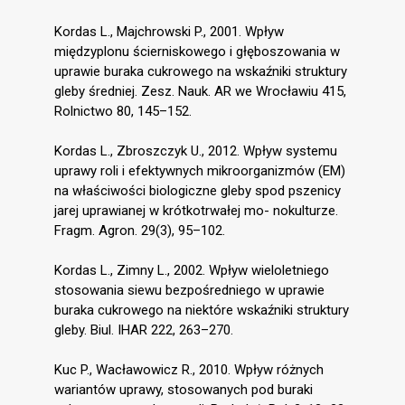
Kordas L., Majchrowski P., 2001. Wpływ
międzyplonu ścierniskowego i głęboszowania w
uprawie buraka cukrowego na wskaźniki struktury
gleby średniej. Zesz. Nauk. AR we Wrocławiu 415,
Rolnictwo 80, 145–152.
Kordas L., Zbroszczyk U., 2012. Wpływ systemu
uprawy roli i efektywnych mikroorganizmów (EM)
na właściwości biologiczne gleby spod pszenicy
jarej uprawianej w krótkotrwałej mo- nokulturze.
Fragm. Agron. 29(3), 95–102.
Kordas L., Zimny L., 2002. Wpływ wieloletniego
stosowania siewu bezpośredniego w uprawie
buraka cukrowego na niektóre wskaźniki struktury
gleby. Biul. IHAR 222, 263–270.
Kuc P., Wacławowicz R., 2010. Wpływ różnych
wariantów uprawy, stosowanych pod buraki