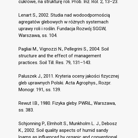
cukrowe, na strukturę roli. Prob. Inż. Rol. 2, 13–23.
Lenart S., 2002. Studia nad wodoodpornością
agregatów glebowych w różnych systemach
uprawy roli i roślin. Fundacja Rozwój SGGW,
Warszawa, ss. 104.
Pagliai M., Vignozzi N., Pellegrini S., 2004. Soil
structure and the effect of management
practices. Soil Till. Res. 79, 131–143.
Paluszek J., 2011. Kryteria oceny jakości fizycznej
gleb uprawnych Polski. Acta Agrophys., Rozpr.
Monogr. 191, ss. 139.
Rewut I.B., 1980. Fizyka gleby. PWRiL, Warszawa,
ss. 383.
Schjonning P., Elmholt S., Munkholm L. J., Debosz
K., 2002. Soil quality aspects of humid sandy
loams as influenced by organic and conventional