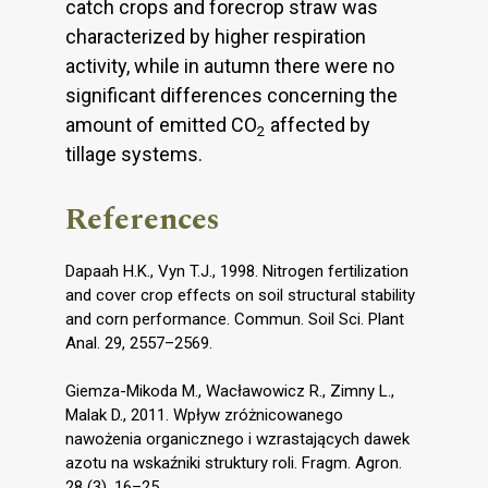
catch crops and forecrop straw was
characterized by higher respiration
activity, while in autumn there were no
significant differences concerning the
amount of emitted CO
affected by
2
tillage systems.
References
Dapaah H.K., Vyn T.J., 1998. Nitrogen fertilization
and cover crop effects on soil structural stability
and corn performance. Commun. Soil Sci. Plant
Anal. 29, 2557–2569.
Giemza-Mikoda M., Wacławowicz R., Zimny L.,
Malak D., 2011. Wpływ zróżnicowanego
nawożenia organicznego i wzrastających dawek
azotu na wskaźniki struktury roli. Fragm. Agron.
28 (3), 16–25.