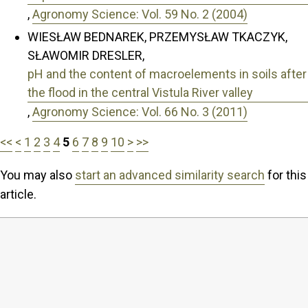
,
Agronomy Science: Vol. 59 No. 2 (2004)
WIESŁAW BEDNAREK, PRZEMYSŁAW TKACZYK,
SŁAWOMIR DRESLER,
pH and the content of macroelements in soils after
the flood in the central Vistula River valley
,
Agronomy Science: Vol. 66 No. 3 (2011)
<<
<
1
2
3
4
5
6
7
8
9
10
>
>>
You may also
start an advanced similarity search
for this
article.