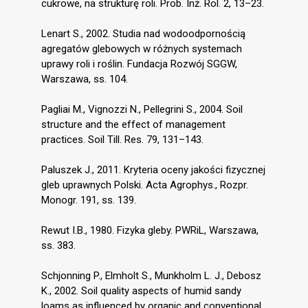
cukrowe, na strukturę roli. Prob. Inż. Rol. 2, 13–23.
Lenart S., 2002. Studia nad wodoodpornością
agregatów glebowych w różnych systemach
uprawy roli i roślin. Fundacja Rozwój SGGW,
Warszawa, ss. 104.
Pagliai M., Vignozzi N., Pellegrini S., 2004. Soil
structure and the effect of management
practices. Soil Till. Res. 79, 131–143.
Paluszek J., 2011. Kryteria oceny jakości fizycznej
gleb uprawnych Polski. Acta Agrophys., Rozpr.
Monogr. 191, ss. 139.
Rewut I.B., 1980. Fizyka gleby. PWRiL, Warszawa,
ss. 383.
Schjonning P., Elmholt S., Munkholm L. J., Debosz
K., 2002. Soil quality aspects of humid sandy
loams as influenced by organic and conventional