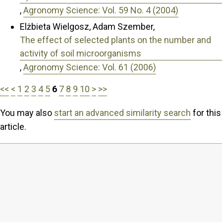
,
Agronomy Science: Vol. 59 No. 4 (2004)
Elżbieta Wielgosz, Adam Szember,
The effect of selected plants on the number and
activity of soil microorganisms
,
Agronomy Science: Vol. 61 (2006)
<<
<
1
2
3
4
5
6
7
8
9
10
>
>>
You may also
start an advanced similarity search
for this
article.