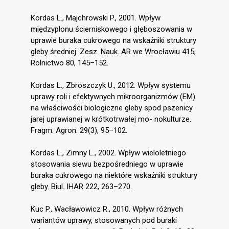
Kordas L., Majchrowski P., 2001. Wpływ
międzyplonu ścierniskowego i głęboszowania w
uprawie buraka cukrowego na wskaźniki struktury
gleby średniej. Zesz. Nauk. AR we Wrocławiu 415,
Rolnictwo 80, 145–152.
Kordas L., Zbroszczyk U., 2012. Wpływ systemu
uprawy roli i efektywnych mikroorganizmów (EM)
na właściwości biologiczne gleby spod pszenicy
jarej uprawianej w krótkotrwałej mo- nokulturze.
Fragm. Agron. 29(3), 95–102.
Kordas L., Zimny L., 2002. Wpływ wieloletniego
stosowania siewu bezpośredniego w uprawie
buraka cukrowego na niektóre wskaźniki struktury
gleby. Biul. IHAR 222, 263–270.
Kuc P., Wacławowicz R., 2010. Wpływ różnych
wariantów uprawy, stosowanych pod buraki