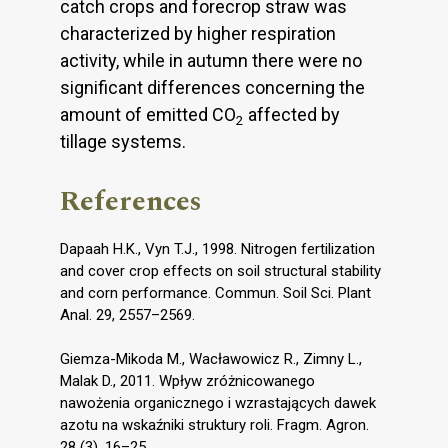
catch crops and forecrop straw was
characterized by higher respiration
activity, while in autumn there were no
significant differences concerning the
amount of emitted CO
affected by
2
tillage systems.
References
Dapaah H.K., Vyn T.J., 1998. Nitrogen fertilization
and cover crop effects on soil structural stability
and corn performance. Commun. Soil Sci. Plant
Anal. 29, 2557–2569.
Giemza-Mikoda M., Wacławowicz R., Zimny L.,
Malak D., 2011. Wpływ zróżnicowanego
nawożenia organicznego i wzrastających dawek
azotu na wskaźniki struktury roli. Fragm. Agron.
28 (3), 16–25.