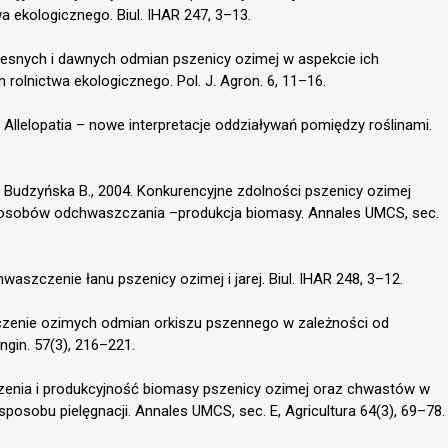
ekologicznego. Biul. IHAR 247, 3–13.
esnych i dawnych odmian pszenicy ozimej w aspekcie ich
olnictwa ekologicznego. Pol. J. Agron. 6, 11–16.
 Allelopatia – nowe interpretacje oddziaływań pomiędzy roślinami.
, Budzyńska B., 2004. Konkurencyjne zdolności pszenicy ozimej
sobów odchwaszczania –produkcja biomasy. Annales UMCS, sec.
aszczenie łanu pszenicy ozimej i jarej. Biul. IHAR 248, 3–12.
czenie ozimych odmian orkiszu pszennego w zależności od
ngin. 57(3), 216–221.
czenia i produkcyjność biomasy pszenicy ozimej oraz chwastów w
posobu pielęgnacji. Annales UMCS, sec. E, Agricultura 64(3), 69–78.