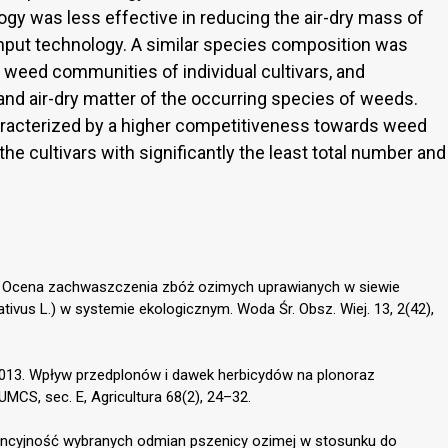
ogy was less effective in reducing the air-dry mass of
nput technology. A similar species composition was
of weed communities of individual cultivars, and
and air-dry matter of the occurring species of weeds.
racterized by a higher competitiveness towards weed
he cultivars with significantly the least total number and
013. Ocena zachwaszczenia zbóż ozimych uprawianych w siewie
tivus L.) w systemie ekologicznym. Woda Śr. Obsz. Wiej. 13, 2(42),
 2013. Wpływ przedplonów i dawek herbicydów na plonoraz
CS, sec. E, Agricultura 68(2), 24–32.
rencyjność wybranych odmian pszenicy ozimej w stosunku do