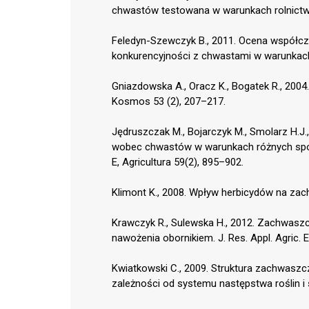
chwastów testowana w warunkach rolnictwa 
Feledyn-Szewczyk B., 2011. Ocena współcz
konkurencyjności z chwastami w warunkach r
Gniazdowska A., Oracz K., Bogatek R., 2004.
Kosmos 53 (2), 207–217.
Jędruszczak M., Bojarczyk M., Smolarz H.J.
wobec chwastów w warunkach różnych spo
E, Agricultura 59(2), 895–902.
Klimont K., 2008. Wpływ herbicydów na zachw
Krawczyk R., Sulewska H., 2012. Zachwasz
nawożenia obornikiem. J. Res. Appl. Agric. E
Kwiatkowski C., 2009. Struktura zachwasz
zależności od systemu następstwa roślin i s