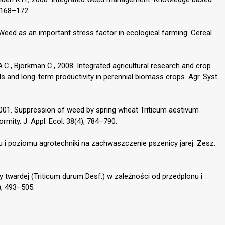
 168–172.
 Weed as an important stress factor in ecological farming. Cereal
.C., Björkman C., 2008. Integrated agricultural research and crop
ls and long-term productivity in perennial biomass crops. Agr. Syst.
 2001. Suppression of weed by spring wheat Triticum aestivum
rmity. J. Appl. Ecol. 38(4), 784–790.
 i poziomu agrotechniki na zachwaszczenie pszenicy jarej. Zesz.
 twardej (Triticum durum Desf.) w zależności od przedplonu i
), 493–505.