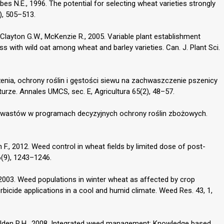
es N.E., 1996. The potential for selecting wheat varieties strongly
), 505–513.
 Clayton G.W., McKenzie R., 2005. Variable plant establishment
s with wild oat among wheat and barley varieties. Can. J. Plant Sci.
nia, ochrony roślin i gęstości siewu na zachwaszczenie pszenicy
urze. Annales UMCS, sec. E, Agricultura 65(2), 48–57.
i chwastów w programach decyzyjnych ochrony roślin zbożowych.
 F., 2012. Weed control in wheat fields by limited dose of post-
6(9), 1243–1246.
W., 2003. Weed populations in winter wheat as affected by crop
erbicide applications in a cool and humid climate. Weed Res. 43, 1,
Gulden R.H., 2008. Integrated weed management: Knowledge based