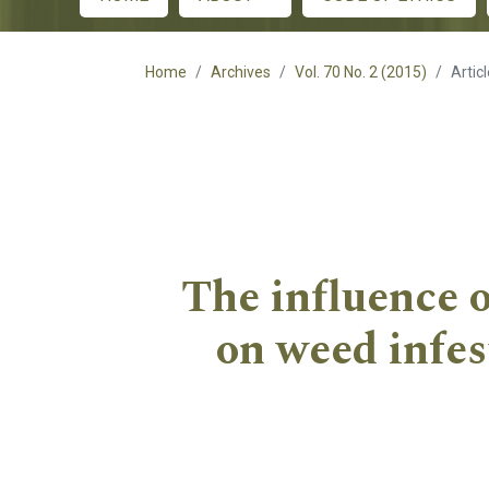
Main menu
Home
Archives
Vol. 70 No. 2 (2015)
Artic
The influence o
on weed infes