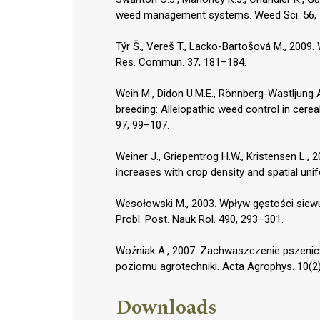
weed management systems. Weed Sci. 56,
Týr Š., Vereš T., Lacko-Bartošová M., 2009.
Res. Commun. 37, 181–184.
Weih M., Didon U.M.E., Rönnberg-Wästljung A
breeding: Allelopathic weed control in cerea
97, 99–107.
Weiner J., Griepentrog H.W., Kristensen L.,
increases with crop density and spatial unifo
Wesołowski M., 2003. Wpływ gęstości siewu
Probl. Post. Nauk Rol. 490, 293–301.
Woźniak A., 2007. Zachwaszczenie pszenicy
poziomu agrotechniki. Acta Agrophys. 10(2
Downloads