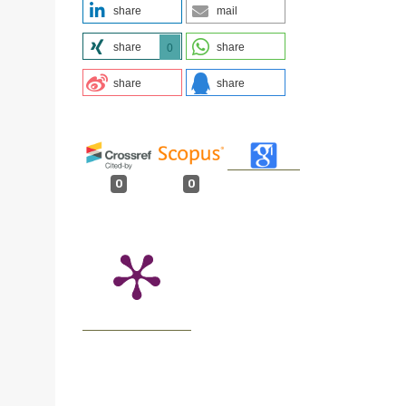
share
mail
share
share
0
share
share
0
0