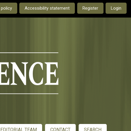
e current language is:
 policy
Accessibility statement
Register
Login
EDITORIAL TEAM
CONTACT
SEARCH