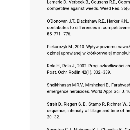
Lemerle D., Verbeek B., Cousens R.D., Coomb
competitive against weeds. Weed Res. 36(6
O’Donovan J.T., Blackshaw R.E., Harker K.N.,
contributes to differences in competitivenes
85, 771–776.
Piekarczyk M., 2010. Wpływ poziomu nawoże
ozimej uprawianej w krótkotrwałej monokult
Rola H., Rola J., 2002. Progi szkodliwośc
Post. Ochr. Roślin 42(1), 332–339.
Sheikhhasan M.R.V., Mirshekari B., Farahvash
emergence herbicides. World Appl. Sci. J. 1
Streit B., Riegert S. B., Stamp P., Richner 
sequence, intensity of tillage and time of h
20–32.
Swanton C.J., Mahoney K.J., Chandler K., 