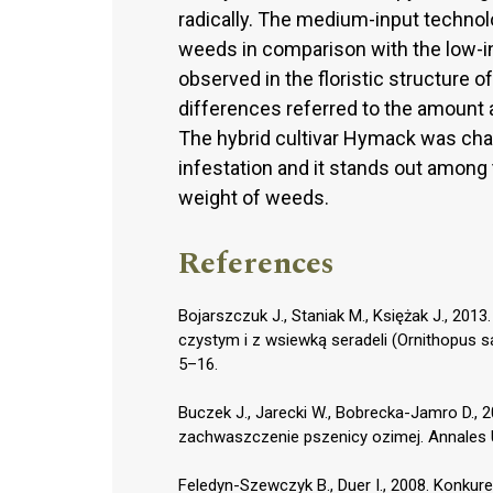
radically. The medium-input technol
weeds in comparison with the low-i
observed in the floristic structure 
differences referred to the amount 
The hybrid cultivar Hymack was cha
infestation and it stands out among t
weight of weeds.
References
Bojarszczuk J., Staniak M., Księżak J., 2
czystym i z wsiewką seradeli (Ornithopus sa
5–16.
Buczek J., Jarecki W., Bobrecka-Jamro D.,
zachwaszczenie pszenicy ozimej. Annales UM
Feledyn-Szewczyk B., Duer I., 2008. Konku