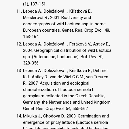
(1), 137-151.
Lebeda A., Doležalová I., Křístková E.,
Mieslerová B., 2001. Biodiversity and
ecogeography of wild Lactuca ssp. in some
European countries. Genet. Res. Crop Evol. 48,
153-164.
Lebeda A., Doležalová I., Feráková V., Astley D.,
2004. Geographical distribution of wild Lactuca
spp. (Asteraceae, Lactuceae). Bot. Rev. 70,
328-356.
Lebeda A., Doležalová I., Křístková E., Dehmer
K.J., Astley D., van de Wiel C.C.M., van Treuren
R., 2007. Acquisition and ecological
characterization of Lactuca serriola L.
germplasm collected in the Czech Republic,
Germany, the Netherlands and United Kingdom.
Genet. Res. Crop Evol. 54, 555-562.
Mikulka J., Chodova D., 2003. Germination and
emergence of pricly lettuce (Lactuca serriola
L.) and its susceptibity to selected herbicides.