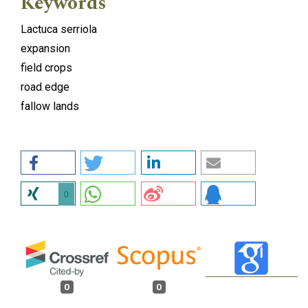
Keywords
Lactuca serriola
expansion
field crops
road edge
fallow lands
0
0
0