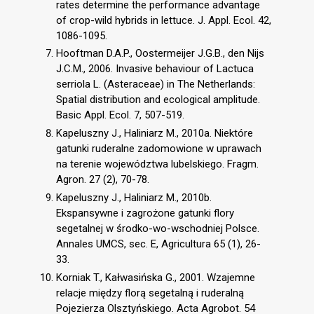
rates determine the performance advantage
of crop-wild hybrids in lettuce. J. Appl. Ecol. 42,
1086-1095.
Hooftman D.A.P., Oostermeijer J.G.B., den Nijs
J.C.M., 2006. Invasive behaviour of Lactuca
serriola L. (Asteraceae) in The Netherlands:
Spatial distribution and ecological amplitude.
Basic Appl. Ecol. 7, 507-519.
Kapeluszny J., Haliniarz M., 2010a. Niektóre
gatunki ruderalne zadomowione w uprawach
na terenie województwa lubelskiego. Fragm.
Agron. 27 (2), 70-78.
Kapeluszny J., Haliniarz M., 2010b.
Ekspansywne i zagrożone gatunki flory
segetalnej w środko-wo-wschodniej Polsce.
Annales UMCS, sec. E, Agricultura 65 (1), 26-
33.
Korniak T., Kałwasińska G., 2001. Wzajemne
relacje między florą segetalną i ruderalną
Pojezierza Olsztyńskiego. Acta Agrobot. 54