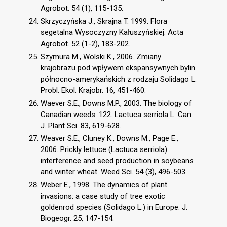
Agrobot. 54 (1), 115-135.
Skrzyczyńska J., Skrajna T. 1999. Flora
segetalna Wysoczyzny Kałuszyńskiej. Acta
Agrobot. 52 (1-2), 183-202.
Szymura M., Wolski K., 2006. Zmiany
krajobrazu pod wpływem ekspansywnych bylin
północno-amerykańskich z rodzaju Solidago L.
Probl. Ekol. Krajobr. 16, 451-460.
Waever S.E., Downs M.P., 2003. The biology of
Canadian weeds. 122. Lactuca serriola L. Can.
J. Plant Sci. 83, 619-628.
Weaver S.E., Cluney K., Downs M., Page E.,
2006. Prickly lettuce (Lactuca serriola)
interference and seed production in soybeans
and winter wheat. Weed Sci. 54 (3), 496-503.
Weber E., 1998. The dynamics of plant
invasions: a case study of tree exotic
goldenrod species (Solidago L.) in Europe. J.
Biogeogr. 25, 147-154.