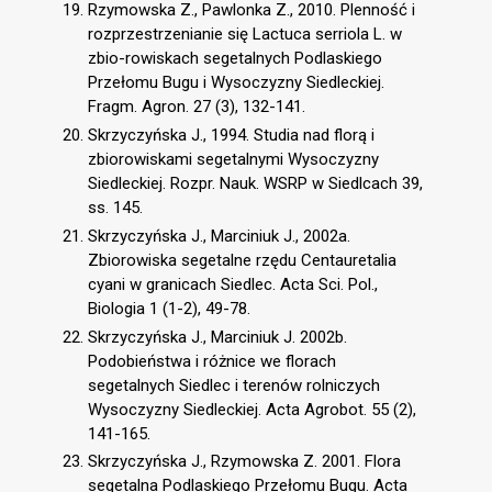
Rzymowska Z., Pawlonka Z., 2010. Plenność i
rozprzestrzenianie się Lactuca serriola L. w
zbio-rowiskach segetalnych Podlaskiego
Przełomu Bugu i Wysoczyzny Siedleckiej.
Fragm. Agron. 27 (3), 132-141.
Skrzyczyńska J., 1994. Studia nad florą i
zbiorowiskami segetalnymi Wysoczyzny
Siedleckiej. Rozpr. Nauk. WSRP w Siedlcach 39,
ss. 145.
Skrzyczyńska J., Marciniuk J., 2002a.
Zbiorowiska segetalne rzędu Centauretalia
cyani w granicach Siedlec. Acta Sci. Pol.,
Biologia 1 (1-2), 49-78.
Skrzyczyńska J., Marciniuk J. 2002b.
Podobieństwa i różnice we florach
segetalnych Siedlec i terenów rolniczych
Wysoczyzny Siedleckiej. Acta Agrobot. 55 (2),
141-165.
Skrzyczyńska J., Rzymowska Z. 2001. Flora
segetalna Podlaskiego Przełomu Bugu. Acta