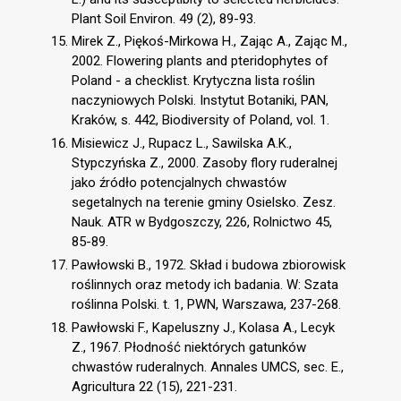
Plant Soil Environ. 49 (2), 89-93.
Mirek Z., Piękoś-Mirkowa H., Zając A., Zając M.,
2002. Flowering plants and pteridophytes of
Poland - a checklist. Krytyczna lista roślin
naczyniowych Polski. Instytut Botaniki, PAN,
Kraków, s. 442, Biodiversity of Poland, vol. 1.
Misiewicz J., Rupacz L., Sawilska A.K.,
Stypczyńska Z., 2000. Zasoby flory ruderalnej
jako źródło potencjalnych chwastów
segetalnych na terenie gminy Osielsko. Zesz.
Nauk. ATR w Bydgoszczy, 226, Rolnictwo 45,
85-89.
Pawłowski B., 1972. Skład i budowa zbiorowisk
roślinnych oraz metody ich badania. W: Szata
roślinna Polski. t. 1, PWN, Warszawa, 237-268.
Pawłowski F., Kapeluszny J., Kolasa A., Lecyk
Z., 1967. Płodność niektórych gatunków
chwastów ruderalnych. Annales UMCS, sec. E.,
Agricultura 22 (15), 221-231.