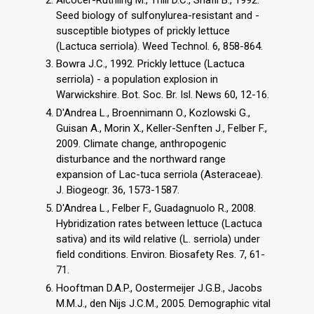
Seed biology of sulfonylurea-resistant and -
susceptible biotypes of prickly lettuce
(Lactuca serriola). Weed Technol. 6, 858-864.
Bowra J.C., 1992. Prickly lettuce (Lactuca
serriola) - a population explosion in
Warwickshire. Bot. Soc. Br. Isl. News 60, 12-16.
D'Andrea L., Broennimann O., Kozlowski G.,
Guisan A., Morin X., Keller-Senften J., Felber F.,
2009. Climate change, anthropogenic
disturbance and the northward range
expansion of Lac-tuca serriola (Asteraceae).
J. Biogeogr. 36, 1573-1587.
D'Andrea L., Felber F., Guadagnuolo R., 2008.
Hybridization rates between lettuce (Lactuca
sativa) and its wild relative (L. serriola) under
field conditions. Environ. Biosafety Res. 7, 61-
71.
Hooftman D.A.P., Oostermeijer J.G.B., Jacobs
M.M.J., den Nijs J.C.M., 2005. Demographic vital