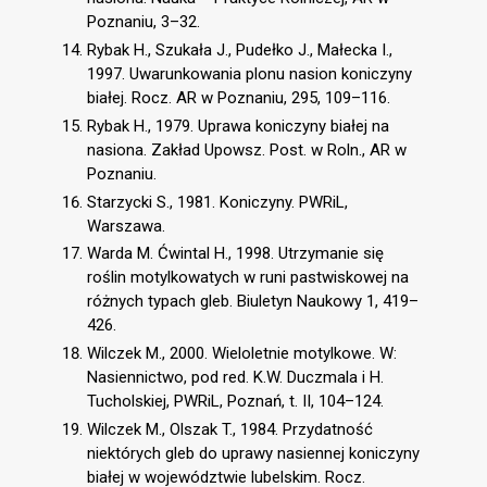
Poznaniu, 3–32.
Rybak H., Szukała J., Pudełko J., Małecka I.,
1997. Uwarunkowania plonu nasion koniczyny
białej. Rocz. AR w Poznaniu, 295, 109–116.
Rybak H., 1979. Uprawa koniczyny białej na
nasiona. Zakład Upowsz. Post. w Roln., AR w
Poznaniu.
Starzycki S., 1981. Koniczyny. PWRiL,
Warszawa.
Warda M. Ćwintal H., 1998. Utrzymanie się
roślin motylkowatych w runi pastwiskowej na
różnych typach gleb. Biuletyn Naukowy 1, 419–
426.
Wilczek M., 2000. Wieloletnie motylkowe. W:
Nasiennictwo, pod red. K.W. Duczmala i H.
Tucholskiej, PWRiL, Poznań, t. II, 104–124.
Wilczek M., Olszak T., 1984. Przydatność
niektórych gleb do uprawy nasiennej koniczyny
białej w województwie lubelskim. Rocz.