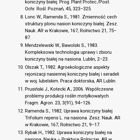
koniczyny białej. Prog. Plant Protec./Post.
Ochr. Rośl. Poznań, 45, 323–325.
Lonc W., Ramenda S., 1981. Zmienność cech
struktury plonu nasion koniczyny białej. Zesz.
Nauk. AR w Krakowie, 167, Rolnictwo 21, 75–
87.
Mendzelewski W., Bawolski S., 1983.
Kompleksowa technologia uprawy i zbioru
koniczyny białej na nasiona. Lublin, 2–23.
Olszak T., 1982. Agroekologiczne aspekty
rejonizacji nasiennej koniczyny białej i seradeli
w woj. lubelskim. Praca doktorska, AR Lublin.
Prusiński J., Kotecki A., 2006. Współczesne
problemy produkcji roślin motylkowatych.
Fragm. Agron. 23, 3(91), 94–126.
Ramenda S., 1982. Uprawa koniczyny białej
Trifolium repens L. na nasiona. Zesz. Nauk. AR
w Krakowie, 167, Rolnictwo 21, 9–17.
Rybak H., 1982. Uprawa koniczyny białej na
nasiona. Nauka – Praktyce Rolniczej, AR w