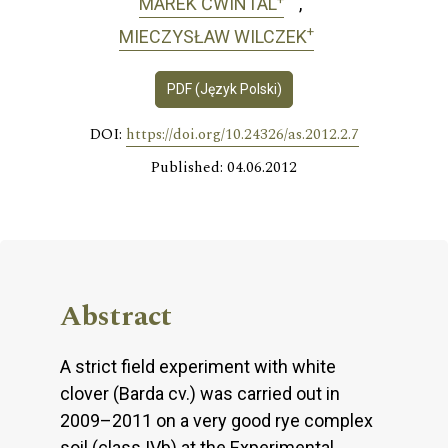
MAREK ĆWINTAL
+
MIECZYSŁAW WILCZEK
PDF (Język Polski)
DOI:
https://doi.org/10.24326/as.2012.2.7
Published: 04.06.2012
Abstract
A strict field experiment with white
clover (Barda cv.) was carried out in
2009–2011 on a very good rye complex
soil (class IVb) at the Experimental