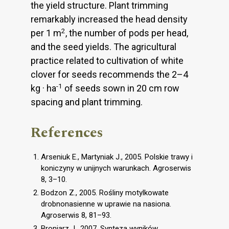
the yield structure. Plant trimming
remarkably increased the head density
2
per 1 m
, the number of pods per head,
and the seed yields. The agricultural
practice related to cultivation of white
clover for seeds recommends the 2–4
-1
kg · ha
of seeds sown in 20 cm row
spacing and plant trimming.
References
Arseniuk E., Martyniak J., 2005. Polskie trawy i
koniczyny w unijnych warunkach. Agroserwis
8, 3–10.
Bodzon Z., 2005. Rośliny motylkowate
drobnonasienne w uprawie na nasiona.
Agroserwis 8, 81–93.
Broniarz J., 2007. Synteza wyników