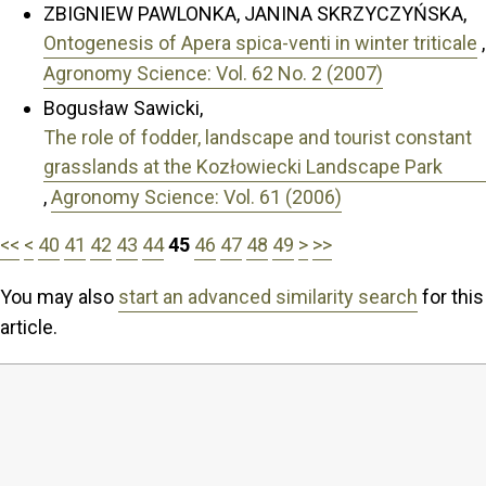
ZBIGNIEW PAWLONKA, JANINA SKRZYCZYŃSKA,
Ontogenesis of Apera spica-venti in winter triticale
,
Agronomy Science: Vol. 62 No. 2 (2007)
Bogusław Sawicki,
The role of fodder, landscape and tourist constant
grasslands at the Kozłowiecki Landscape Park
,
Agronomy Science: Vol. 61 (2006)
<<
<
40
41
42
43
44
45
46
47
48
49
>
>>
You may also
start an advanced similarity search
for this
article.