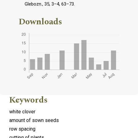
Glebozn., 35, 3–4, 63–73.
Downloads
Keywords
white clover
amount of sown seeds
row spacing
cutting of plants