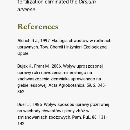
fertilization eliminated the
Cirsium
arvense.
References
Aldrich R.J., 1997. Ekologia chwastów w roślinach
uprawnych. Tow. Chemii i Inżynierii Ekologicznej.
Opole.
Bujak K., Frant M., 2006. Wpływ uproszczonej
uprawy roli i nawożenia mineralnego na
zachwaszczenie ziemniaka uprawianego na
glebie lessowej. Acta Agrobotanica, 59, 2, 345–
352.
Duer J., 1985. Wpływ sposobu uprawy pożniwnej
na wschody chwastów i plony zbóż w
zmianowaniach zbożowych. Pam. Puł., 86, 131–
142.