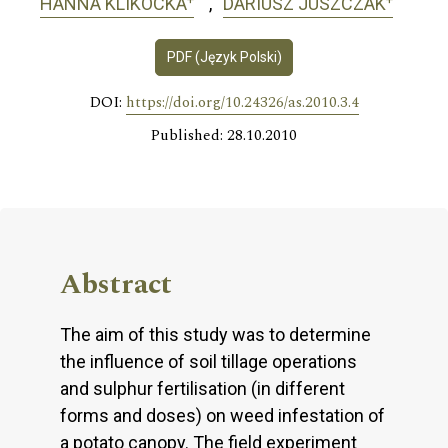
HANNA KLIKOCKA
DARIUSZ JUSZCZAK
PDF (Język Polski)
DOI:
https://doi.org/10.24326/as.2010.3.4
Published: 28.10.2010
Abstract
The aim of this study was to determine
the influence of soil tillage operations
and sulphur fertilisation (in different
forms and doses) on weed infestation of
a potato canopy. The field experiment