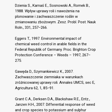
Dzienia S., Karnaś E., Sosnowski A., Romek B.,
1988. Wpływ uprawy roli i nawożenia na
plonowanie i zachwaszczenie roślin w
zmianowaniu zbożowym. Zesz. Probl. Post. Nauk
Roln., 331, 257–266.
Eggers T., 1997. Environmental impact of
chemical weed control in arable fields in the
Federal Republik of Germany. Proc. Brighton Crop
Protection Conference – Weeds – 1997, 267–
275.
Gawęda D., Szymankiewicz K., 2007.
Zachwaszczenie ziemniaka w warunkach
zróżnicowanej uprawy roli. Annales UMCS, sec E,
Agricultura 62, 1, 85–91.
Grant C.A., Derksen D.A., Blackshaw R.E., Entz.,
Janzen H.H., 2007. Differential response of weed
and crop species to potassium and sulphur