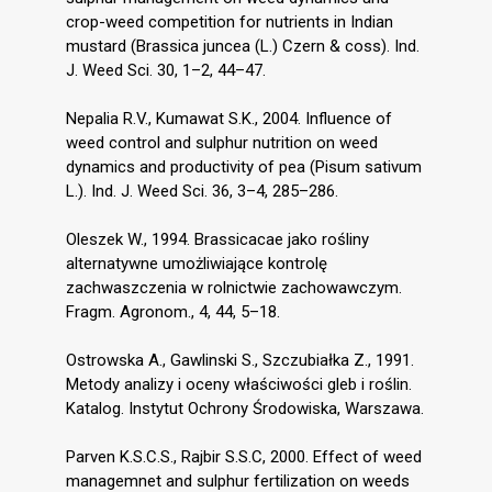
crop-weed competition for nutrients in Indian
mustard (Brassica juncea (L.) Czern & coss). Ind.
J. Weed Sci. 30, 1–2, 44–47.
Nepalia R.V., Kumawat S.K., 2004. Influence of
weed control and sulphur nutrition on weed
dynamics and productivity of pea (Pisum sativum
L.). Ind. J. Weed Sci. 36, 3–4, 285–286.
Oleszek W., 1994. Brassicacae jako rośliny
alternatywne umożliwiające kontrolę
zachwaszczenia w rolnictwie zachowawczym.
Fragm. Agronom., 4, 44, 5–18.
Ostrowska A., Gawlinski S., Szczubiałka Z., 1991.
Metody analizy i oceny właściwości gleb i roślin.
Katalog. Instytut Ochrony Środowiska, Warszawa.
Parven K.S.C.S., Rajbir S.S.C, 2000. Effect of weed
managemnet and sulphur fertilization on weeds