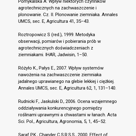
Pomykalska A: Wpływ niektórych czynników
agrotechnicznych na zachwaszczenie i
plonowanie. Cz. II. Plonowanie ziemniaka. Annales
UMCS, sec. E, Agricultura 41, 35–43.
Roztropowicz S (red.), 1999. Metodyka
obserwacji, pomiarów i pobierania prób w
agrotechnicznych doświadczeniach z
ziemniakami. IHAR, Jadwisin, 1–50.
Różyło K., Pałys E., 2007. Wpływ systemów
nawożenia na zachwaszczenie ziemniaka
jadalnego uprawianego na glebie lekkiej i ciężkiej.
Annales UMCS, sec. E, Agricultura 62, 1, 131–140.
Rudnicki F., Jaskulski D., 2006. Ocena wzajemnego
oddziaływania konkurencyjnego pomiędzy
roślinami uprawnymi a chwastami w łanach. Acta
Sci. Pol., Agricultura, Agronomia, 5, 1, 45–52.
Saraf P.K., Chander C.S.R.S.S., 2000. Effect of