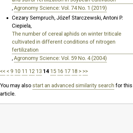
,
Agronomy Science: Vol. 74 No. 1 (2019)
Cezary Sempruch, Józef Starczewski, Antoni P.
Ciepiela,
The number of cereal aphids on winter triticale
cultivated in different conditions of nitrogen
fertilization
,
Agronomy Science: Vol. 59 No. 4 (2004)
<<
<
9
10
11
12
13
14
15
16
17
18
>
>>
You may also
start an advanced similarity search
for this
article.