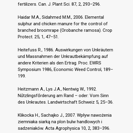
fertilizers. Can. J. Plant Sci. 87, 2, 293–296.
Haidar M.A., Sidahmed M.M., 2006. Elemental
sulphur and chicken manure for the control of
branched broomrape (Orobanche ramosa). Crop
Protect. 25, 1, 47–51.
Heitefuss R., 1986. Auswirkungen von Unkräutern
und Massnahmen der Unkrautbekämpfung auf
andere Kriterien als den Ertrag. Proc. EWRS
Symposium 1986, Economic Weed Control, 189–
199.
Heitzmann A., Lys J.A., Nentwig W., 1992.
Nűtzlingsfőrderung am Rand – oder: Vom Sinn
des Unkrautes. Landwirtschaft Schweiz 5, 25–36.
Klikocka H., Sachajko J., 2007. Wpływ nawożenia
ziemniaka siarką na plon bulw handlowych i
sadzeniaków. Acta Agrophysica 10, 2, 383–396.