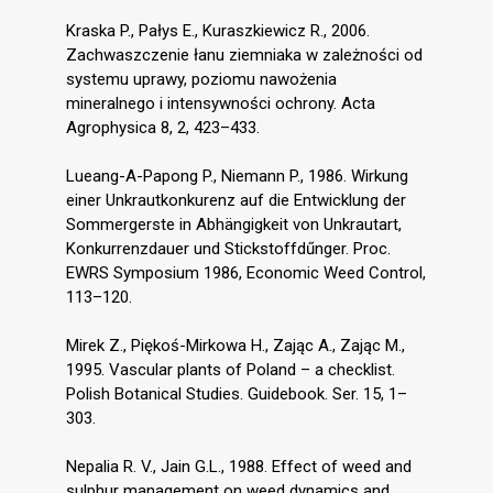
Kraska P., Pałys E., Kuraszkiewicz R., 2006.
Zachwaszczenie łanu ziemniaka w zależności od
systemu uprawy, poziomu nawożenia
mineralnego i intensywności ochrony. Acta
Agrophysica 8, 2, 423–433.
Lueang-A-Papong P., Niemann P., 1986. Wirkung
einer Unkrautkonkurenz auf die Entwicklung der
Sommergerste in Abhängigkeit von Unkrautart,
Konkurrenzdauer und Stickstoffdűnger. Proc.
EWRS Symposium 1986, Economic Weed Control,
113–120.
Mirek Z., Piękoś-Mirkowa H., Zając A., Zając M.,
1995. Vascular plants of Poland – a checklist.
Polish Botanical Studies. Guidebook. Ser. 15, 1–
303.
Nepalia R. V., Jain G.L., 1988. Effect of weed and
sulphur management on weed dynamics and