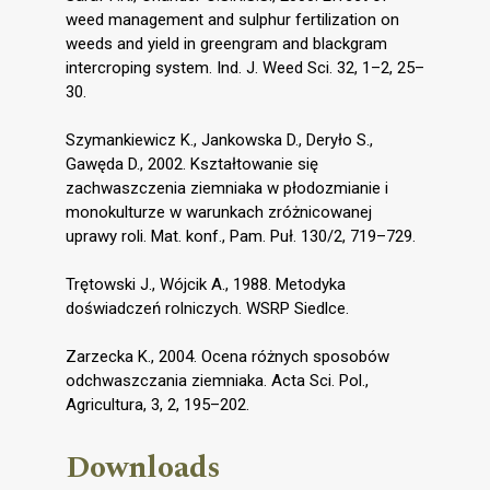
weed management and sulphur fertilization on
weeds and yield in greengram and blackgram
intercroping system. Ind. J. Weed Sci. 32, 1–2, 25–
30.
Szymankiewicz K., Jankowska D., Deryło S.,
Gawęda D., 2002. Kształtowanie się
zachwaszczenia ziemniaka w płodozmianie i
monokulturze w warunkach zróżnicowanej
uprawy roli. Mat. konf., Pam. Puł. 130/2, 719–729.
Trętowski J., Wójcik A., 1988. Metodyka
doświadczeń rolniczych. WSRP Siedlce.
Zarzecka K., 2004. Ocena różnych sposobów
odchwaszczania ziemniaka. Acta Sci. Pol.,
Agricultura, 3, 2, 195–202.
Downloads