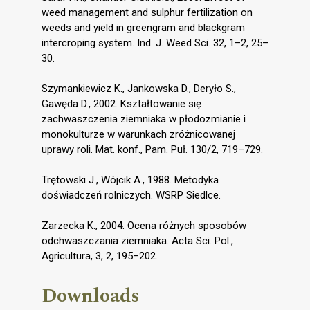
weed management and sulphur fertilization on
weeds and yield in greengram and blackgram
intercroping system. Ind. J. Weed Sci. 32, 1–2, 25–
30.
Szymankiewicz K., Jankowska D., Deryło S.,
Gawęda D., 2002. Kształtowanie się
zachwaszczenia ziemniaka w płodozmianie i
monokulturze w warunkach zróżnicowanej
uprawy roli. Mat. konf., Pam. Puł. 130/2, 719–729.
Trętowski J., Wójcik A., 1988. Metodyka
doświadczeń rolniczych. WSRP Siedlce.
Zarzecka K., 2004. Ocena różnych sposobów
odchwaszczania ziemniaka. Acta Sci. Pol.,
Agricultura, 3, 2, 195–202.
Downloads