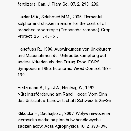
fertilizers. Can. J. Plant Sci. 87, 2, 293–296.
Haidar M.A., Sidahmed M.M., 2006. Elemental
sulphur and chicken manure for the control of
branched broomrape (Orobanche ramosa). Crop
Protect. 25, 1, 47–51.
Heitefuss R., 1986. Auswirkungen von Unkräutern
und Massnahmen der Unkrautbekämpfung auf
andere Kriterien als den Ertrag. Proc. EWRS
Symposium 1986, Economic Weed Control, 189–
199.
Heitzmann A., Lys J.A., Nentwig W., 1992.
Nűtzlingsfőrderung am Rand – oder: Vom Sinn
des Unkrautes. Landwirtschaft Schweiz 5, 25–36.
Klikocka H., Sachajko J., 2007. Wpływ nawożenia
ziemniaka siarką na plon bulw handlowych i
sadzeniaków. Acta Agrophysica 10, 2, 383–396.