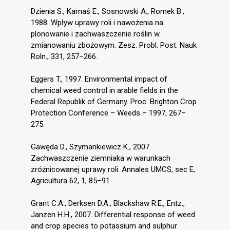
Dzienia S., Karnaś E., Sosnowski A., Romek B.,
1988. Wpływ uprawy roli i nawożenia na
plonowanie i zachwaszczenie roślin w
zmianowaniu zbożowym. Zesz. Probl. Post. Nauk
Roln., 331, 257–266.
Eggers T., 1997. Environmental impact of
chemical weed control in arable fields in the
Federal Republik of Germany. Proc. Brighton Crop
Protection Conference – Weeds – 1997, 267–
275.
Gawęda D., Szymankiewicz K., 2007.
Zachwaszczenie ziemniaka w warunkach
zróżnicowanej uprawy roli. Annales UMCS, sec E,
Agricultura 62, 1, 85–91.
Grant C.A., Derksen D.A., Blackshaw R.E., Entz.,
Janzen H.H., 2007. Differential response of weed
and crop species to potassium and sulphur