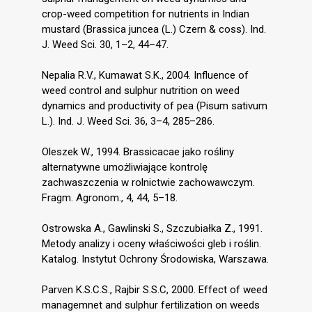
crop-weed competition for nutrients in Indian
mustard (Brassica juncea (L.) Czern & coss). Ind.
J. Weed Sci. 30, 1–2, 44–47.
Nepalia R.V., Kumawat S.K., 2004. Influence of
weed control and sulphur nutrition on weed
dynamics and productivity of pea (Pisum sativum
L.). Ind. J. Weed Sci. 36, 3–4, 285–286.
Oleszek W., 1994. Brassicacae jako rośliny
alternatywne umożliwiające kontrolę
zachwaszczenia w rolnictwie zachowawczym.
Fragm. Agronom., 4, 44, 5–18.
Ostrowska A., Gawlinski S., Szczubiałka Z., 1991.
Metody analizy i oceny właściwości gleb i roślin.
Katalog. Instytut Ochrony Środowiska, Warszawa.
Parven K.S.C.S., Rajbir S.S.C, 2000. Effect of weed
managemnet and sulphur fertilization on weeds