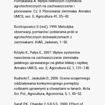
Pomykalska A: Wpływ niektórych czynników
agrotechnicznych na zachwaszczenie i
plonowanie. Cz. II. Plonowanie ziemniaka. Annales
UMCS, sec. E, Agricultura 41, 35–43.
Roztropowicz S (red.), 1999. Metodyka
obserwacji, pomiarów i pobierania prób w
agrotechnicznych doświadczeniach z
ziemniakami. IHAR, Jadwisin, 1–50.
Różyło K., Pałys E., 2007. Wpływ systemów
nawożenia na zachwaszczenie ziemniaka
jadalnego uprawianego na glebie lekkiej i ciężkiej.
Annales UMCS, sec. E, Agricultura 62, 1, 131–140.
Rudnicki F., Jaskulski D., 2006. Ocena wzajemnego
oddziaływania konkurencyjnego pomiędzy
roślinami uprawnymi a chwastami w łanach. Acta
Sci. Pol., Agricultura, Agronomia, 5, 1, 45–52.
Saraf P.K., Chander C.S.R.S.S., 2000. Effect of