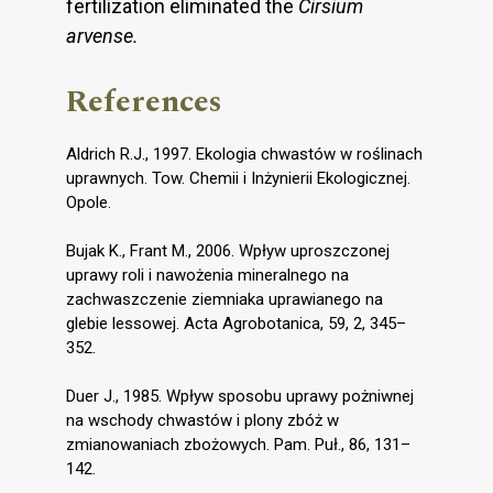
fertilization eliminated the
Cirsium
arvense.
References
Aldrich R.J., 1997. Ekologia chwastów w roślinach
uprawnych. Tow. Chemii i Inżynierii Ekologicznej.
Opole.
Bujak K., Frant M., 2006. Wpływ uproszczonej
uprawy roli i nawożenia mineralnego na
zachwaszczenie ziemniaka uprawianego na
glebie lessowej. Acta Agrobotanica, 59, 2, 345–
352.
Duer J., 1985. Wpływ sposobu uprawy pożniwnej
na wschody chwastów i plony zbóż w
zmianowaniach zbożowych. Pam. Puł., 86, 131–
142.