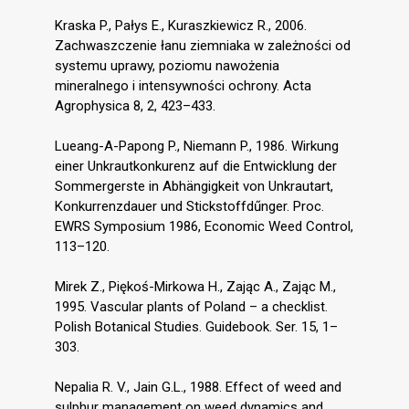
Kraska P., Pałys E., Kuraszkiewicz R., 2006.
Zachwaszczenie łanu ziemniaka w zależności od
systemu uprawy, poziomu nawożenia
mineralnego i intensywności ochrony. Acta
Agrophysica 8, 2, 423–433.
Lueang-A-Papong P., Niemann P., 1986. Wirkung
einer Unkrautkonkurenz auf die Entwicklung der
Sommergerste in Abhängigkeit von Unkrautart,
Konkurrenzdauer und Stickstoffdűnger. Proc.
EWRS Symposium 1986, Economic Weed Control,
113–120.
Mirek Z., Piękoś-Mirkowa H., Zając A., Zając M.,
1995. Vascular plants of Poland – a checklist.
Polish Botanical Studies. Guidebook. Ser. 15, 1–
303.
Nepalia R. V., Jain G.L., 1988. Effect of weed and
sulphur management on weed dynamics and