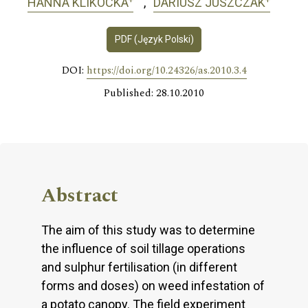
HANNA KLIKOCKA
DARIUSZ JUSZCZAK
PDF (Język Polski)
DOI:
https://doi.org/10.24326/as.2010.3.4
Published: 28.10.2010
Abstract
The aim of this study was to determine
the influence of soil tillage operations
and sulphur fertilisation (in different
forms and doses) on weed infestation of
a potato canopy. The field experiment