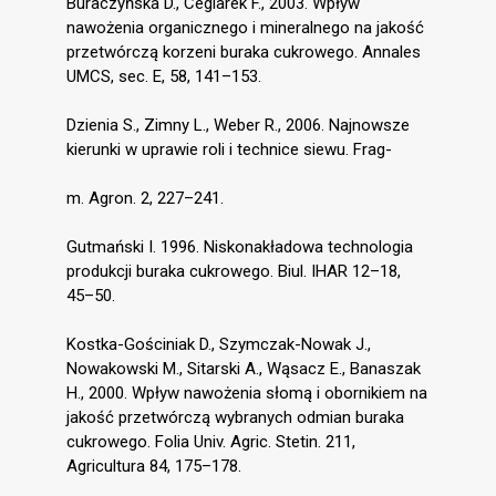
Buraczyńska D., Ceglarek F., 2003. Wpływ
nawożenia organicznego i mineralnego na jakość
przetwórczą korzeni buraka cukrowego. Annales
UMCS, sec. E, 58, 141–153.
Dzienia S., Zimny L., Weber R., 2006. Najnowsze
kierunki w uprawie roli i technice siewu. Frag-
m. Agron. 2, 227–241.
Gutmański I. 1996. Niskonakładowa technologia
produkcji buraka cukrowego. Biul. IHAR 12–18,
45–50.
Kostka-Gościniak D., Szymczak-Nowak J.,
Nowakowski M., Sitarski A., Wąsacz E., Banaszak
H., 2000. Wpływ nawożenia słomą i obornikiem na
jakość przetwórczą wybranych odmian buraka
cukrowego. Folia Univ. Agric. Stetin. 211,
Agricultura 84, 175–178.