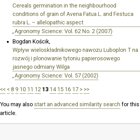
Cereals germination in the neighbourhood
conditions of grain of Avena Fatua L. and Festuca
rubra L. – allelopathic aspect
,
Agronomy Science: Vol. 62 No. 2 (2007)
Bogdan Kościk,
Wpływ wieloskładnikowego nawozu Luboplon T na
rozwój i plonowanie tytoniu papierosowego
jasnego odmiany Wilga
,
Agronomy Science: Vol. 57 (2002)
<<
<
8
9
10
11
12
13
14
15
16
17
>
>>
You may also
start an advanced similarity search
for this
article.