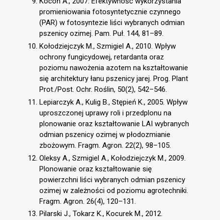
Kocoń A., 2007. Efektywność wykorzystania
promieniowania fotosyntetycznie czynnego
(PAR) w fotosyntezie liści wybranych odmian
pszenicy ozimej. Pam. Puł. 144, 81–89.
Kołodziejczyk M., Szmigiel A., 2010. Wpływ
ochrony fungicydowej, retardanta oraz
poziomu nawożenia azotem na kształtowanie
się architektury łanu pszenicy jarej. Prog. Plant
Prot./Post. Ochr. Roślin, 50(2), 542–546.
Lepiarczyk A., Kulig B., Stępień K., 2005. Wpływ
uproszczonej uprawy roli i przedplonu na
plonowanie oraz kształtowanie LAI wybranych
odmian pszenicy ozimej w płodozmianie
zbożowym. Fragm. Agron. 22(2), 98–105.
Oleksy A., Szmigiel A., Kołodziejczyk M., 2009.
Plonowanie oraz kształtowanie się
powierzchni liści wybranych odmian pszenicy
ozimej w zależności od poziomu agrotechniki.
Fragm. Agron. 26(4), 120–131.
Pilarski J., Tokarz K., Kocurek M., 2012.