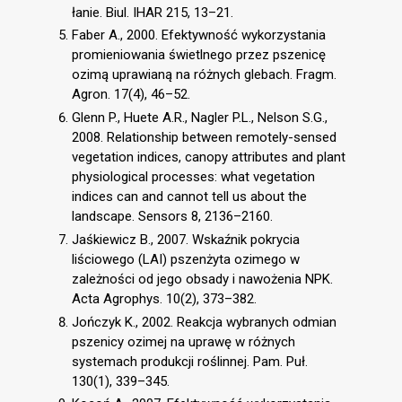
łanie. Biul. IHAR 215, 13–21.
Faber A., 2000. Efektywność wykorzystania
promieniowania świetlnego przez pszenicę
ozimą uprawianą na różnych glebach. Fragm.
Agron. 17(4), 46–52.
Glenn P., Huete A.R., Nagler P.L., Nelson S.G.,
2008. Relationship between remotely-sensed
vegetation indices, canopy attributes and plant
physiological processes: what vegetation
indices can and cannot tell us about the
landscape. Sensors 8, 2136–2160.
Jaśkiewicz B., 2007. Wskaźnik pokrycia
liściowego (LAI) pszenżyta ozimego w
zależności od jego obsady i nawożenia NPK.
Acta Agrophys. 10(2), 373–382.
Jończyk K., 2002. Reakcja wybranych odmian
pszenicy ozimej na uprawę w różnych
systemach produkcji roślinnej. Pam. Puł.
130(1), 339–345.