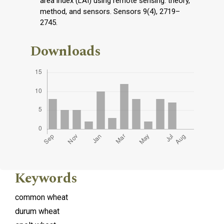
area index (LAI) using remote sensing: theory,
method, and sensors. Sensors 9(4), 2719–
2745.
Downloads
Keywords
common wheat
durum wheat