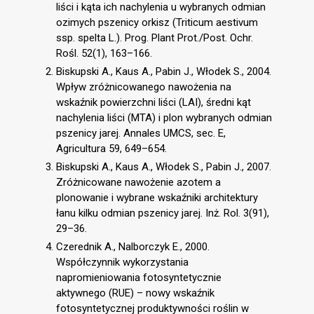
liści i kąta ich nachylenia u wybranych odmian
ozimych pszenicy orkisz (Triticum aestivum
ssp. spelta L.). Prog. Plant Prot./Post. Ochr.
Rośl. 52(1), 163–166.
Biskupski A., Kaus A., Pabin J., Włodek S., 2004.
Wpływ zróżnicowanego nawożenia na
wskaźnik powierzchni liści (LAI), średni kąt
nachylenia liści (MTA) i plon wybranych odmian
pszenicy jarej. Annales UMCS, sec. E,
Agricultura 59, 649–654.
Biskupski A., Kaus A., Włodek S., Pabin J., 2007.
Zróżnicowane nawożenie azotem a
plonowanie i wybrane wskaźniki architektury
łanu kilku odmian pszenicy jarej. Inż. Rol. 3(91),
29–36.
Czerednik A., Nalborczyk E., 2000.
Współczynnik wykorzystania
napromieniowania fotosyntetycznie
aktywnego (RUE) – nowy wskaźnik
fotosyntetycznej produktywności roślin w