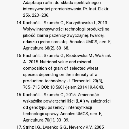
Adaptacja roślin do składu spektralnego i
intensywności promieniowania. Pr. Inst. Elektr.
256, 223–236.
Rachoń L., Szumiło G., Kurzydłowska I., 2013.
Wpływ intensywności technologii produkcji na
jakość ziarna pszenicy zwyczajnej, twardej,
orkiszu i jednoziarnistej. Annales UMCS, sec. E,
Agricultura 68(2), 60–68.
Rachoń L., Szumiło G., Brodowska M., Woźniak
A., 2015. Nutrional value and mineral
composition of grain of selected wheat
species depending on the intensity of a
production technology. J. Elementol. 20(3),
705–715. DOI: 10.5601/jelem.2014.19.4.640.
Rachoń L., Szumiło G., 2015. Zmienność
wskaźnika powierzchni liści (LAI) w zależności
od genotypu pszenicy i intensyfikacji
technologii uprawy. Annales UMCS, sec. E,
Agricultura 70(1), 33–39.
Strihz I.G., Lysenko G.G., Neverov K.V., 2005.