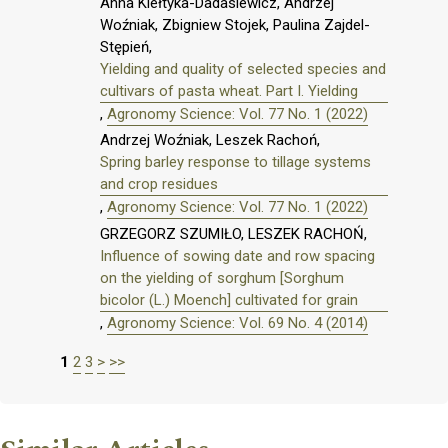
Anna Kiełtyka-Dadasiewicz, Andrzej
Woźniak, Zbigniew Stojek, Paulina Zajdel-
Stępień,
Yielding and quality of selected species and
cultivars of pasta wheat. Part I. Yielding
,
Agronomy Science: Vol. 77 No. 1 (2022)
Andrzej Woźniak, Leszek Rachoń,
Spring barley response to tillage systems
and crop residues
,
Agronomy Science: Vol. 77 No. 1 (2022)
GRZEGORZ SZUMIŁO, LESZEK RACHOŃ,
Influence of sowing date and row spacing
on the yielding of sorghum [Sorghum
bicolor (L.) Moench] cultivated for grain
,
Agronomy Science: Vol. 69 No. 4 (2014)
1
2
3
>
>>