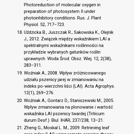
Photoreduction of molecular oxygen in
preparation of photosystem II under
photoinhibitory conditions. Rus. J. Plant
Physiol. 52, 717–723.
Uździcka B., Juszczak R., Sakowska K., Olejnik
J., 2012. Związek między wskaźnikiem LAI a
spektralnymi wskaźnikami roślinności na
przykładzie wybranych gatunków roślin
uprawnych. Woda Środ. Obsz. Wiej. 12, 2(38),
283–311.
Woźniak A., 2008. Wpływ zróżnicowanego
udziału pszenicy jarej w zmianowaniu na
indeks po-wierzchni liści (LAI). Acta Agrophys.
12(1), 269–276.
Woźniak A., Gontarz D., Staniszewski M., 2005.
Wpływ zmianowania na plonowanie i wartość
wskaźnika LAI pszenicy twardej (Triticum
durum Desf.). Biul. IHAR, 237/238, 13–21.
Zheng G., Moskal L. M., 2009. Retrieving leaf