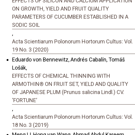
EFFECTS OF SILICON AND CALCIUM APPLICATION
ON GROWTH, YIELD AND FRUIT QUALITY
PARAMETERS OF CUCUMBER ESTABLISHED IN A
SODIC SOIL
,
Acta Scientiarum Polonorum Hortorum Cultus: Vol.
19 No. 3 (2020)
Eduardo von Bennewitz, Andrés Cabalín, Tomáš
Lošák,
EFFECTS OF CHEMICAL THINNING WITH
ARMOTHIN® ON FRUIT SET, YIELD AND QUALITY
OF JAPANESE PLUM (Prunus salicina Lindl.) CV.
‘FORTUNE’
,
Acta Scientiarum Polonorum Hortorum Cultus: Vol.
18 No. 3 (2019)
Meng LI, Hong yan Wang, Ahmad Abdul Kareem