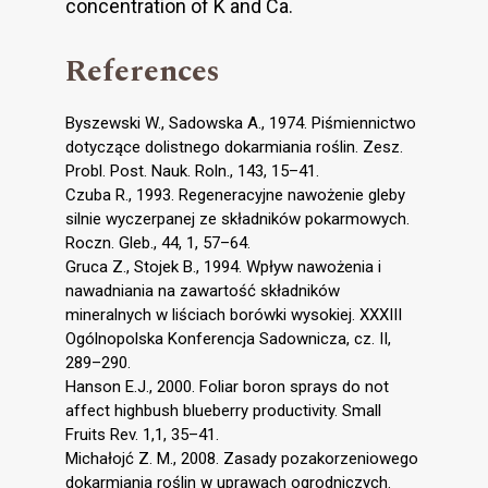
concentration of K and Ca.
References
Byszewski W., Sadowska A., 1974. Piśmiennictwo
dotyczące dolistnego dokarmiania roślin. Zesz.
Probl. Post. Nauk. Roln., 143, 15–41.
Czuba R., 1993. Regeneracyjne nawożenie gleby
silnie wyczerpanej ze składników pokarmowych.
Roczn. Gleb., 44, 1, 57–64.
Gruca Z., Stojek B., 1994. Wpływ nawożenia i
nawadniania na zawartość składników
mineralnych w liściach borówki wysokiej. XXXIII
Ogólnopolska Konferencja Sadownicza, cz. II,
289–290.
Hanson E.J., 2000. Foliar boron sprays do not
affect highbush blueberry productivity. Small
Fruits Rev. 1,1, 35–41.
Michałojć Z. M., 2008. Zasady pozakorzeniowego
dokarmiania roślin w uprawach ogrodniczych.