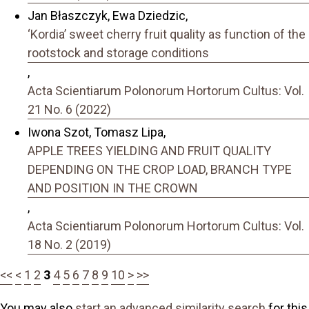
Jan Błaszczyk, Ewa Dziedzic,
‘Kordia’ sweet cherry fruit quality as function of the
rootstock and storage conditions
,
Acta Scientiarum Polonorum Hortorum Cultus: Vol.
21 No. 6 (2022)
Iwona Szot, Tomasz Lipa,
APPLE TREES YIELDING AND FRUIT QUALITY
DEPENDING ON THE CROP LOAD, BRANCH TYPE
AND POSITION IN THE CROWN
,
Acta Scientiarum Polonorum Hortorum Cultus: Vol.
18 No. 2 (2019)
<<
<
1
2
3
4
5
6
7
8
9
10
>
>>
You may also
start an advanced similarity search
for this