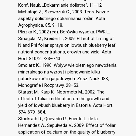
Konf. Nauk. ,,Dokarmianie dolistne”, 11–12.
Michałojć Z., Szewczuk C., 2003. Teoretyczne
aspekty dolistnego dokarmiania roślin. Acta
Agrophysica, 85, 9–18.
Pliszka K., 2002 (ed). Borówka wysoka. PWRiL.
Smagula. M., Kreider L., 2009. Effect of timing of
N and Phi foliar sprays on lowbush blueberry leaf
nutrient concentrations, growth and yield. Acta
Hort. 810/2, 733–740.
Smolarz K., 1996. Wpływ wieloletniego nawożenia
mineralnego na wzrost i plonowanie kilku
gatunków roślin jagodowych. Zesz. Nauk. ISK,
Monografie i Rozprawy, 28–53.
Starast M., Karp K., Noormets M., 2002. The
effect of foliar fertilisation on the growth and
yield of lowbush blueberry in Estonia. Acta Hort.
574, 679–684.
Stuckrath R., Quevedo R., Fuente L. de la,
Hernandez A., Sepulveda V., 2009. Effect of foliar
application of calcium on the quality of blueberry