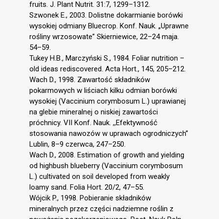
fruits. J. Plant Nutrit. 31:7, 1299–1312.
Szwonek E., 2003. Dolistne dokarmianie borówki
wysokiej odmiany Bluecrop. Konf. Nauk. „Uprawne
rośliny wrzosowate” Skierniewice, 22–24 maja.
54–59.
Tukey H.B., Marczyński S., 1984. Foliar nutrition –
old ideas rediscovered. Acta Hort., 145, 205–212.
Wach D., 1998. Zawartość składników
pokarmowych w liściach kilku odmian borówki
wysokiej (Vaccinium corymbosum L.) uprawianej
na glebie mineralnej o niskiej zawartości
próchnicy. VII Konf. Nauk. ,,Efektywność
stosowania nawozów w uprawach ogrodniczych”
Lublin, 8–9 czerwca, 247–250.
Wach D., 2008. Estimation of growth and yielding
od highbush blueberry (Vaccinium corymbosum
L.) cultivated on soil developed from weakly
loamy sand. Folia Hort. 20/2, 47–55.
Wójcik P., 1998. Pobieranie składników
mineralnych przez części nadziemne roślin z