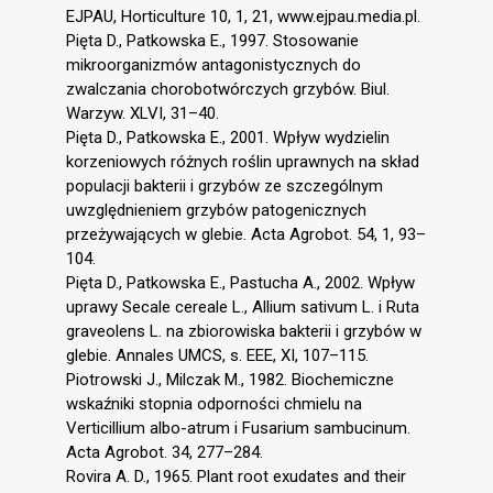
EJPAU, Horticulture 10, 1, 21, www.ejpau.media.pl.
Pięta D., Patkowska E., 1997. Stosowanie
mikroorganizmów antagonistycznych do
zwalczania chorobotwórczych grzybów. Biul.
Warzyw. XLVI, 31–40.
Pięta D., Patkowska E., 2001. Wpływ wydzielin
korzeniowych różnych roślin uprawnych na skład
populacji bakterii i grzybów ze szczególnym
uwzględnieniem grzybów patogenicznych
przeżywających w glebie. Acta Agrobot. 54, 1, 93–
104.
Pięta D., Patkowska E., Pastucha A., 2002. Wpływ
uprawy Secale cereale L., Allium sativum L. i Ruta
graveolens L. na zbiorowiska bakterii i grzybów w
glebie. Annales UMCS, s. EEE, XI, 107–115.
Piotrowski J., Milczak M., 1982. Biochemiczne
wskaźniki stopnia odporności chmielu na
Verticillium albo-atrum i Fusarium sambucinum.
Acta Agrobot. 34, 277–284.
Rovira A. D., 1965. Plant root exudates and their