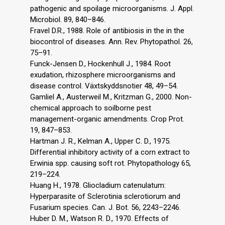
pathogenic and spoilage microorganisms. J. Appl.
Microbiol. 89, 840–846.
Fravel D.R., 1988. Role of antibiosis in the in the
biocontrol of diseases. Ann. Rev. Phytopathol. 26,
75–91.
Funck-Jensen D., Hockenhull J., 1984. Root
exudation, rhizosphere microorganisms and
disease control. Växtskyddsnotier 48, 49–54.
Gamliel A., Austerweil M., Kritzman G., 2000. Non-
chemical approach to soilborne pest
management-organic amendments. Crop Prot.
19, 847–853.
Hartman J. R., Kelman A., Upper C. D., 1975.
Differential inhibitory activity of a corn extract to
Erwinia spp. causing soft rot. Phytopathology 65,
219–224.
Huang H., 1978. Gliocladium catenulatum:
Hyperparasite of Sclerotinia sclerotiorum and
Fusarium species. Can. J. Bot. 56, 2243–2246.
Huber D. M., Watson R. D., 1970. Effects of