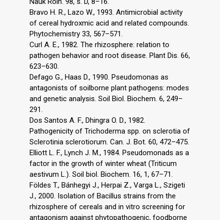
Nauk Roln. 98, s. D, 8–16.
Bravo H. R., Lazo W., 1993. Antimicrobial activity
of cereal hydroxmic acid and related compounds.
Phytochemistry 33, 567–571.
Curl A. E., 1982. The rhizosphere: relation to
pathogen behavior and root disease. Plant Dis. 66,
623–630.
Defago G., Haas D., 1990. Pseudomonas as
antagonists of soilborne plant pathogens: modes
and genetic analysis. Soil Biol. Biochem. 6, 249–
291.
Dos Santos A. F., Dhingra O. D., 1982.
Pathogenicity of Trichoderma spp. on sclerotia of
Sclerotinia sclerotiorum. Can. J. Bot. 60, 472–475.
Elliott L. F., Lynch J. M., 1984. Pseudomonads as a
factor in the growth of winter wheat (Triticum
aestivum L.). Soil biol. Biochem. 16, 1, 67–71.
Földes T., Bánhegyi J., Herpai Z., Varga L., Szigeti
J., 2000. Isolation of Bacillus strains from the
rhizosphere of cereals and in vitro screening for
antagonism against phytopathogenic, foodborne