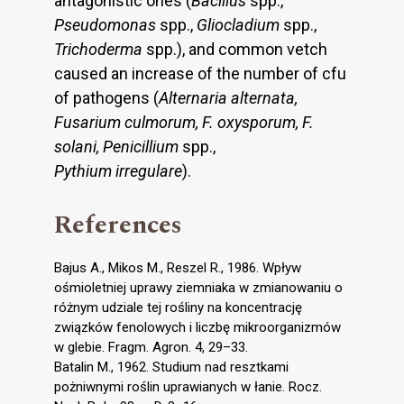
antagonistic ones (
Bacillus
spp.,
Pseudomonas
spp.,
Gliocladium
spp.,
Trichoderma
spp.), and common vetch
caused an increase of the number of cfu
of pathogens (
Alternaria alternata,
Fusarium culmorum, F. oxysporum, F.
solani, Penicillium
spp.,
Pythium irregulare
).
References
Bajus A., Mikos M., Reszel R., 1986. Wpływ
ośmioletniej uprawy ziemniaka w zmianowaniu o
różnym udziale tej rośliny na koncentrację
związków fenolowych i liczbę mikroorganizmów
w glebie. Fragm. Agron. 4, 29–33.
Batalin M., 1962. Studium nad resztkami
pożniwnymi roślin uprawianych w łanie. Rocz.