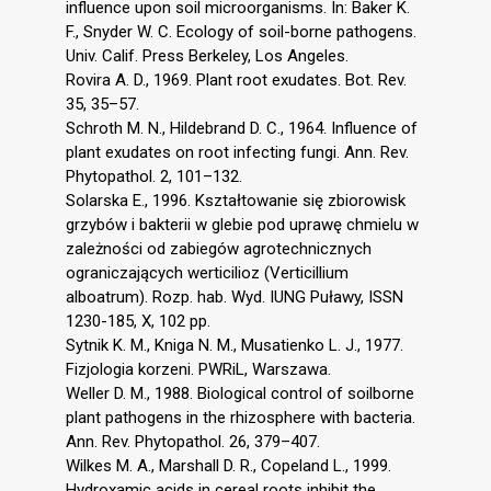
influence upon soil microorganisms. In: Baker K.
F., Snyder W. C. Ecology of soil-borne pathogens.
Univ. Calif. Press Berkeley, Los Angeles.
Rovira A. D., 1969. Plant root exudates. Bot. Rev.
35, 35–57.
Schroth M. N., Hildebrand D. C., 1964. Influence of
plant exudates on root infecting fungi. Ann. Rev.
Phytopathol. 2, 101–132.
Solarska E., 1996. Kształtowanie się zbiorowisk
grzybów i bakterii w glebie pod uprawę chmielu w
zależności od zabiegów agrotechnicznych
ograniczających werticilioz (Verticillium
alboatrum). Rozp. hab. Wyd. IUNG Puławy, ISSN
1230-185, X, 102 pp.
Sytnik K. M., Kniga N. M., Musatienko L. J., 1977.
Fizjologia korzeni. PWRiL, Warszawa.
Weller D. M., 1988. Biological control of soilborne
plant pathogens in the rhizosphere with bacteria.
Ann. Rev. Phytopathol. 26, 379–407.
Wilkes M. A., Marshall D. R., Copeland L., 1999.
Hydroxamic acids in cereal roots inhibit the