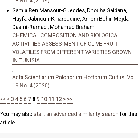
18 No. 4 (2019)
Samia Ben Mansour-Gueddes, Dhouha Saidana,
Hayfa Jabnoun-Khiareddine, Ameni Bchir, Mejda
Daami-Remadi, Mohamed Braham,
CHEMICAL COMPOSITION AND BIOLOGICAL
ACTIVITIES ASSESS-MENT OF OLIVE FRUIT
VOLATILES FROM DIFFERENT VARIETIES GROWN
IN TUNISIA
,
Acta Scientiarum Polonorum Hortorum Cultus: Vol.
19 No. 4 (2020)
<<
<
3
4
5
6
7
8
9
10
11
12
>
>>
You may also
start an advanced similarity search
for this
article.