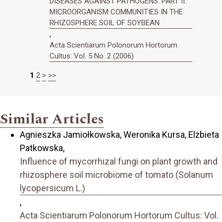
DISEASES AGAINST PATHOGENS. PART II.
MICROORGANISM COMMUNITIES IN THE
RHIZOSPHERE SOIL OF SOYBEAN
,
Acta Scientiarum Polonorum Hortorum
Cultus: Vol. 5 No. 2 (2006)
1
2
>
>>
Similar Articles
Agnieszka Jamiołkowska, Weronika Kursa, Elżbieta
Patkowska,
Influence of mycorrhizal fungi on plant growth and
rhizosphere soil microbiome of tomato (Solanum
lycopersicum L.)
,
Acta Scientiarum Polonorum Hortorum Cultus: Vol.