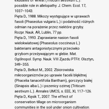
exudates of wheat (Triticum aestivum L.):
possible role in allelopathy. J. Chem. Ecol. 17,
1037–1043.
Pięta D., 1988. Mikozy występujące w uprawach
fasoli (Phaseolus vulgaris L.) i podatność różnych
odmian na porażenie przez niektóre grzyby.
Rozpr. Nauk. AR, Lublin, 77 pp.
Pięta D., 1993. Zaprawianie nasion fasoli
wielokwiatowej (Phaseolus coccineus L.)
bakteriami antagonistycznymi przeciwko
grzybom przeżywającym w glebie. Mat.
Ogólnopol. Symp. Nauk. VIII Zjazdu PTFit. Olsztyn,
349–355.
Pięta D., Bełkot M., 2002. Zbiorowiska
mikroorganizmów po uprawie facelii błękitnej
(Phacelia tanacetifolia Bantham), gorczycy białej
(Sinapsis alba L.) i pszenicy ozimej (Triticum
aestivum L.). Annales UMCS, s. EEE, XI, 117–126.
Pięta D., Kęsik T., 2007. The effect of
conservation tillage on microorganism
communities in the soil under onion cultivation.