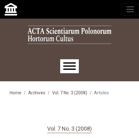
Skip to main navigation menu
Skip to main content
Skip to site footer
Main menu
Home
Archives
Vol. 7 No. 3 (2008)
Articles
Vol. 7 No. 3 (2008)