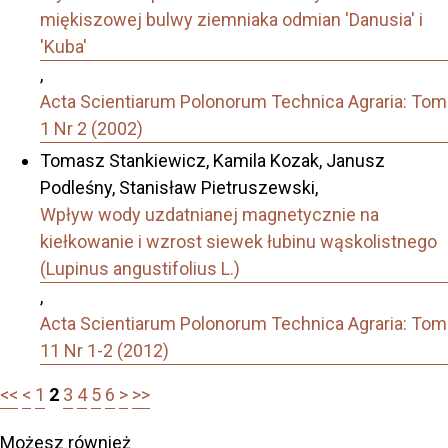
miękiszowej bulwy ziemniaka odmian 'Danusia' i
'Kuba'
,
Acta Scientiarum Polonorum Technica Agraria: Tom
1 Nr 2 (2002)
Tomasz Stankiewicz, Kamila Kozak, Janusz
Podleśny, Stanisław Pietruszewski,
Wpływ wody uzdatnianej magnetycznie na
kiełkowanie i wzrost siewek łubinu wąskolistnego
(Lupinus angustifolius L.)
,
Acta Scientiarum Polonorum Technica Agraria: Tom
11 Nr 1-2 (2012)
<<
<
1
2
3
4
5
6
>
>>
Możesz również